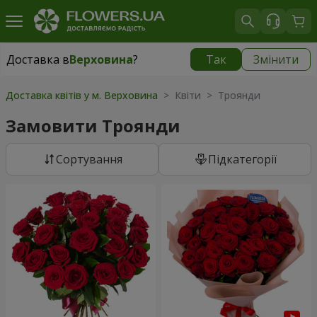
Доставка в
Верховина
?
Так
Змінити
Доставка в
Верховина
|
1105 грн
Доставка квітів у м. Верховина
> Квіти > Троянди
Замовити Троянди
Сортування
Підкатегорії