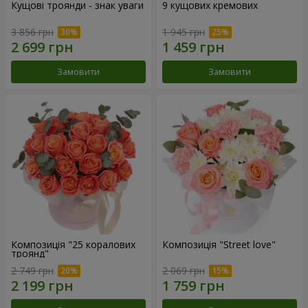
Кущові троянди - знак уваги
9 кущових кремових
3 856 грн
1 945 грн
Замовити
Замовити
Композиція "25 коралових
Композиція "Street love"
троянд"
2 749 грн
2 069 грн