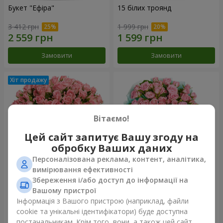
Букет "Ефіра"
15 білих троянд
3 412 грн
1 999 грн
Замовити
Замовити
Вітаємо!
Цей сайт запитує Вашу згоду на
обробку Ваших даних
Персоналізована реклама, контент, аналітика,
вимірювання ефективності
Збереження і/або доступ до інформації на
Квіти в коробці "Рожевий
Композиція "Балада про
оазис"
маму"
Вашому пристрої
2 499 грн
2 074 грн
Інформація з Вашого пристрою (наприклад, файли
cookie та унікальні ідентифікатори) буде доступна
постачальникам. Крім того, вони, а також цей сайт