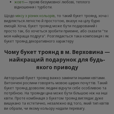
жовті
— прояв безумовної любові, теплого
відношення і турботи.
Щодо
міксу з різних кольорів
, то такий букет троянд, хоча і
виділяється легкістю й простотою, вказує на цілу бурю
емоцій. Хоча, букет троянд може бути подарований і
просто так, бо хочеться зробити приємне, або сказати “ти
моя найкраща подруга". Розглядається така композиція і як
букет троянд декоративного характеру
Чому букет троянд в м. Верховина —
найкращий подарунок для будь-
якого приводу
Авторський букет троянд важко замінити іншими квітами.
Витончені рослини говорять мовою щирих почуттів. Такий
букет троянд дозволяє людині відчути себе особливою та
потрібною. На троянди ціна може бути більшою ніж на інші
квіти. Проте комбінація з букетом троянд виглядає дуже
вишукано та естетично, незалежно від того, який тип квітів
ви обрали, чи якому кольору надали перевагу.