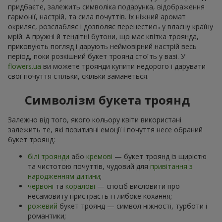
придбаєте, залежить символіка подарунка, відображення
гармонії, настрій, та сила почуттів. Їх ніжний аромат
окриляє, розслабляє і дозволяє перенестись у власну країну
мрій. А пружні й тендітні бутони, що має квітка троянда,
приковують погляд і дарують неймовірний настрій весь
період, поки розкішний букет троянд стоїть у вазі. У
flowers.ua
ви можете троянди купити недорого і дарувати
свої почуття стільки, скільки заманеться.
Символізм букета троянд
Залежно від того, якого кольору квіти використані
залежить те, які позитивні емоції і почуття несе обраний
букет троянд:
білі троянди
або
кремові
— букет троянд із щирістю
та чистотою почуттів, чудовий для
привітання з
народженням дитини
;
червоні
та
коралові
— спосіб висловити про
несамовиту пристрасть і глибоке кохання;
рожевий
букет троянд — символ ніжності, турботи і
романтики;