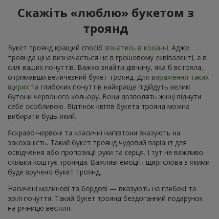
Скажіть «люблю» букетом з
троянд
Букет троянд кращий спосіб
зізнатись в коханні
. Адже
троянда ціна визначається не в грошовому еквіваленті, а в
силі ваших почуттів. Важко знайти дівчину, яка б встояла,
отримавши величезний букет троянд. Для
вираження таких
щирих
та глибоких почуттів найкраще підійдуть великі
бутони червоного кольору. Вони дозволять жінці відчути
себе особливою. Відтінок квітів букета троянд можна
вибирати будь-який.
Яскраво-червоні та класичні напівтони вказують на
закоханість. Такий букет троянд чудовий варіант для
освідчення або пропозиції руки та серця. І тут не важливо
скільки коштує троянда. Важливі емоції і щирі слова з якими
буде вручено букет троянд.
Насичені малинові та бордові — вказують на глибокі та
зрілі почуття. Такий букет троянд бездоганний подарунок
на річницю весілля.