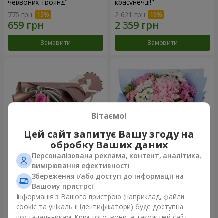
червоних троянд"
красунечці!"
775 грн
2 621 грн
Замовити
Замовити
Вітаємо!
Цей сайт запитує Вашу згоду на
обробку Ваших даних
Персоналізована реклама, контент, аналітика,
Букет "7 рожевих троянд!"
Романтичний букет
вимірювання ефективності
"Небеса"
Збереження і/або доступ до інформації на
1 074 грн
2 124 грн
Вашому пристрої
Інформація з Вашого пристрою (наприклад, файли
cookie та унікальні ідентифікатори) буде доступна
Замовити
Замовити
постачальникам. Крім того, вони, а також цей сайт