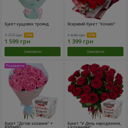
Букет кущових троянд
Яскравий букет "Кохаю!"
1 777 грн
1 646 грн
Замовити
Замовити
Букет "Дотик кохання" +
Букет "У День народження,
Raffaello
з коханням!"