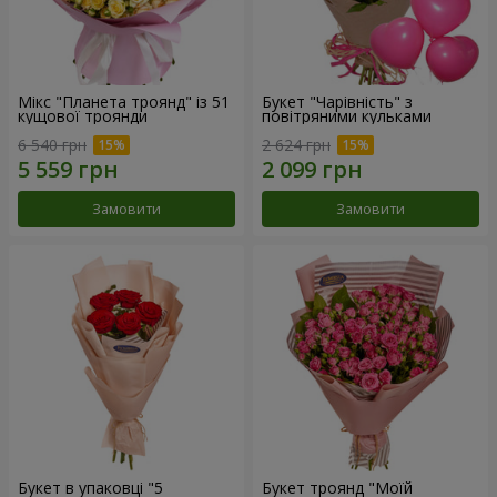
Мікс "Планета троянд" із 51
Букет "Чарівність" з
кущової троянди
повітряними кульками
6 540 грн
2 624 грн
Замовити
Замовити
Букет в упаковці "5
Букет троянд "Моїй