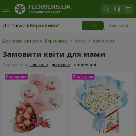
Доставка в
Верховина
?
Так
Змінити
Доставка в
Верховина
|
1105 грн
Доставка квітів у м. Верховина
> Кому > Квіти мамі
Замовити квіти для мами
Сортування:
дешевше
дорожче
популярні