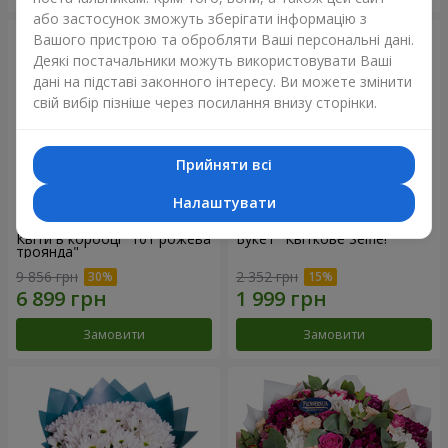
або застосунок зможуть зберігати інформацію з
Вашого пристрою та обробляти Ваші персональні дані.
Деякі постачальники можуть використовувати Ваші
дані на підставі законного інтересу. Ви можете змінити
свій вибір пізніше через посилання внизу сторінки.
Прийняти всі
Налаштувати
Квіти в коробці "101 рожева
Букет "Квіткове Selfie!"
троянда"
9 856 грн
2 352 грн
Замовити
Замовити