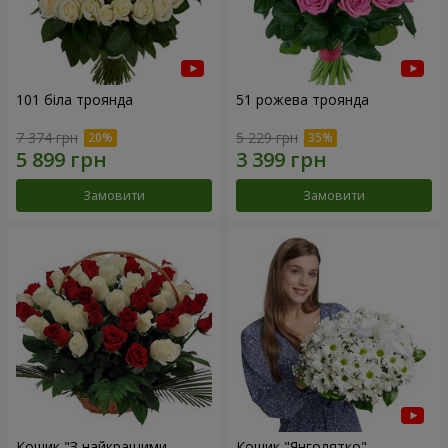
101 біла троянда
51 рожева троянда
7 374 грн
5 229 грн
Замовити
Замовити
Кошик "З найкращими
Кошик "Янголятко"