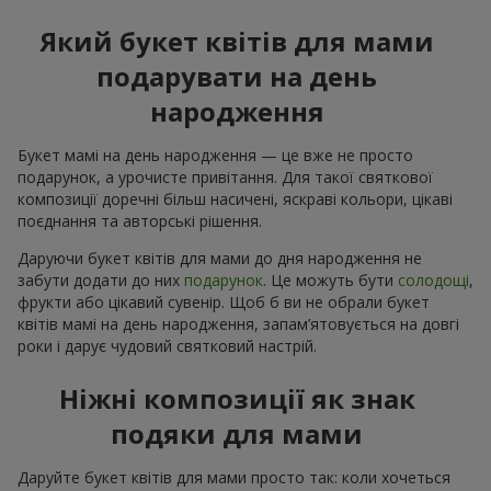
Який букет квітів для мами
подарувати на день
народження
Букет мамі на день народження — це вже не просто
подарунок, а урочисте привітання. Для такої святкової
композиції доречні більш насичені, яскраві кольори, цікаві
поєднання та авторські рішення.
Даруючи букет квітів для мами до дня народження не
забути додати до них
подарунок
. Це можуть бути
солодощі
,
фрукти або цікавий сувенір. Щоб б ви не обрали букет
квітів мамі на день народження, запам’ятовується на довгі
роки і дарує чудовий святковий настрій.
Ніжні композиції як знак
подяки для мами
Даруйте букет квітів для мами просто так: коли хочеться