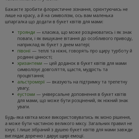
Бажаєте зробити флористичне зізнання, орієнтуючись не
лише на красу, а й на символізм, ось вам маленька
шпаргалка що додати в букет квітів для мами:
троянди
— класика, що може розцінюватись і як знак
поваги, і як вишукане вітання до особливого приводу,
наприклад як букет з днем матері;
півонії
— теплі та ніжні, говорять про щиру турботу й
родинні цінності;
хризантеми
— цей доданок в букет квітів для мами
символізує довголіття, щастя, мудрість та
процвітання;
альстромерії
— вказують на підтримку та трепетну
увагу;
еустоми
— універсальне доповнення в букет квітів
для мами, що може бути розцінений, як ніжний знак
уваги.
Будь-яка квітка може використовуватись як моно рішення,
а може бути частиною великого міксу. Загальних правил не
існує. І лише зібраний з душею букет квітів для мами завжди
виглядає доречно і дарує щирі емоції.