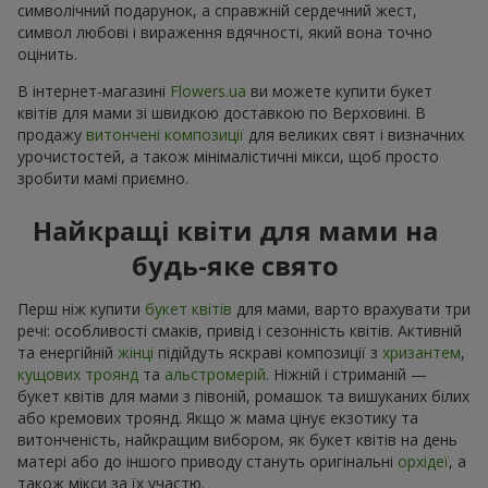
символічний подарунок, а справжній сердечний жест,
символ любові і вираження вдячності, який вона точно
оцінить.
В інтернет-магазині
Flowers.ua
ви можете купити букет
квітів для мами зі швидкою доставкою по Верховині. В
продажу
витончені композиції
для великих свят і визначних
урочистостей, а також мінімалістичні мікси, щоб просто
зробити мамі приємно.
Найкращі квіти для мами на
будь-яке свято
Перш ніж купити
букет квітів
для мами, варто врахувати три
речі: особливості смаків, привід і сезонність квітів. Активній
та енергійній
жінці
підійдуть яскраві композиції з
хризантем
,
кущових троянд
та
альстромерій
. Ніжній і стриманій —
букет квітів для мами з півоній, ромашок та вишуканих білих
або кремових троянд. Якщо ж мама цінує екзотику та
витонченість, найкращим вибором, як букет квітів на день
матері або до іншого приводу стануть оригінальні
орхідеї
, а
також мікси за їх участю.