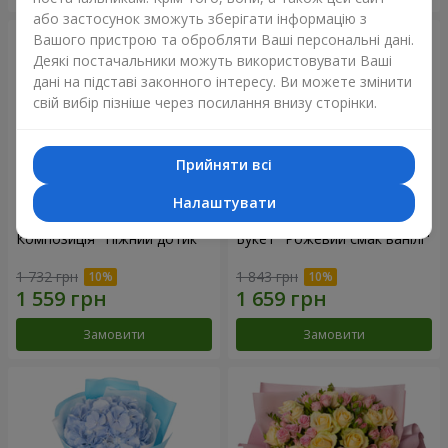
або застосунок зможуть зберігати інформацію з
Вашого пристрою та обробляти Ваші персональні дані.
Деякі постачальники можуть використовувати Ваші
дані на підставі законного інтересу. Ви можете змінити
свій вибір пізніше через посилання внизу сторінки.
Прийняти всі
Налаштувати
Композиція "Ніжний дотик"
Букет "Рожевий смак ванілі"
1 732 грн
1 843 грн
Замовити
Замовити