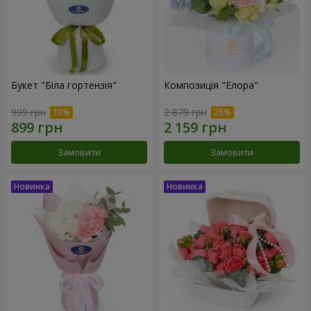
Букет "Біла гортензія"
Композиція "Елора"
999 грн
2 879 грн
Замовити
Замовити