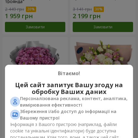
троянда"
2 449 грн
3 141 грн
Замовити
Замовити
Вітаємо!
Цей сайт запитує Вашу згоду на
обробку Ваших даних
Персоналізована реклама, контент, аналітика,
Букет "Твої хризантеми"
Букет "Пана Кота"
вимірювання ефективності
Збереження і/або доступ до інформації на
1 881 грн
2 199 грн
Вашому пристрої
Інформація з Вашого пристрою (наприклад, файли
cookie та унікальні ідентифікатори) буде доступна
Замовити
Замовити
постачальникам. Крім того, вони, а також цей сайт