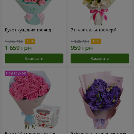
Букет кущових троянд
7 ніжних альстромерій
1 843 грн
1 128 грн
Замовити
Замовити
Букет "Дотик кохання" +
9 гілок фіолетової еустоми