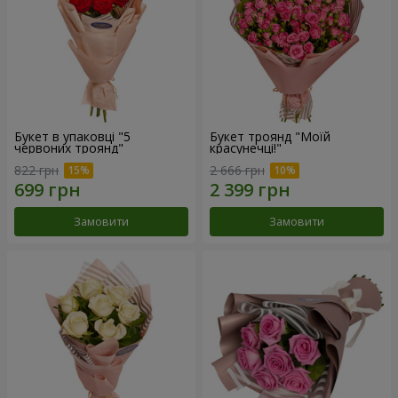
Букет в упаковці "5
Букет троянд "Моїй
червоних троянд"
красунечці!"
822 грн
2 666 грн
Замовити
Замовити