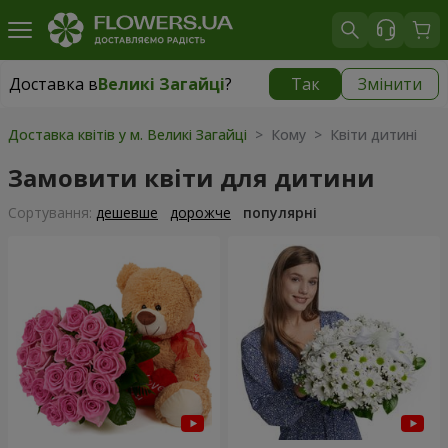
Доставка в
Великі Загайці
?
Так
Змінити
Доставка в
Великі Загайці
|
1230 грн
Доставка квітів у м. Великі Загайці
> Кому > Квіти дитині
Замовити квіти для дитини
Сортування:
дешевше
дорожче
популярні