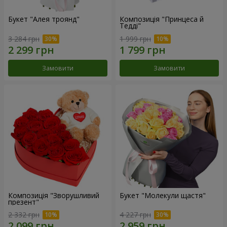
Букет "Алея троянд"
Композиція "Принцеса й
Тедді"
3 284 грн
1 999 грн
Замовити
Замовити
Композиція "Зворушливий
Букет "Молекули щастя"
презент"
2 332 грн
4 227 грн