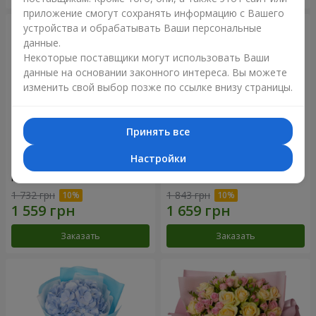
приложение смогут сохранять информацию с Вашего
устройства и обрабатывать Ваши персональные
данные.
Некоторые поставщики могут использовать Ваши
данные на основании законного интереса. Вы можете
изменить свой выбор позже по ссылке внизу страницы.
Принять все
Настройки
Композиция "Нежное
Букет "Розовый вкус
прикосновение"
ванили"
1 732 грн
1 843 грн
Заказать
Заказать