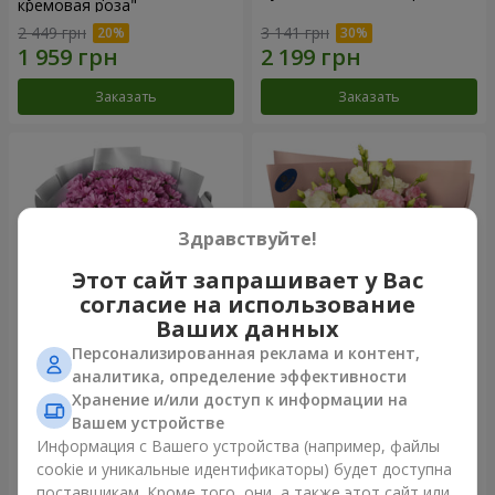
кремовая роза"
2 449 грн
3 141 грн
Заказать
Заказать
Здравствуйте!
Этот сайт запрашивает у Вас
согласие на использование
Ваших данных
Персонализированная реклама и контент,
Букет "Твои хризантемы"
Букет "Панна Котта"
аналитика, определение эффективности
Хранение и/или доступ к информации на
1 881 грн
2 199 грн
Вашем устройстве
Информация с Вашего устройства (например, файлы
cookie и уникальные идентификаторы) будет доступна
Заказать
Заказать
поставщикам. Кроме того, они, а также этот сайт или