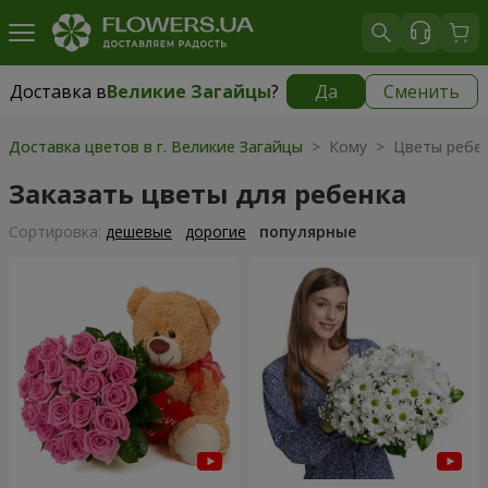
Доставка в
Великие Загайцы
?
Да
Сменить
Доставка в
Великие Загайцы
|
1230 грн
Доставка цветов в г. Великие Загайцы
> Кому > Цветы ребе
Заказать цветы для ребенка
Cортировка:
дешевые
дорогие
популярные