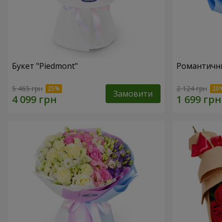
Букет "Piedmont"
Романтични
5 465 грн
2 124 грн
Замовити