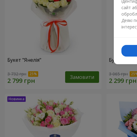
ідентиф
сайт а
обробля
Деякі 
інтерес
Букет "Янелія"
Букет "Щир
3 732 грн
3 065 грн
Замовити