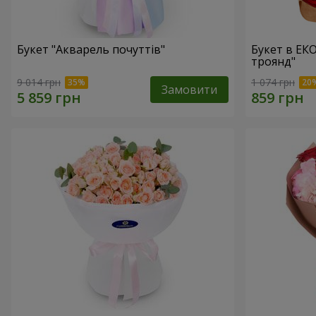
Букет "Акварель почуттів"
Букет в ЕК
троянд"
9 014 грн
1 074 грн
Замовити