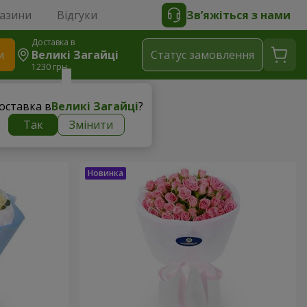
газини
Відгуки
Зв’яжіться з нами
Доставка в
и
Великі Загайці
Статус замовлення
1230 грн
оставка в
Великі Загайці
?
Так
Змінити