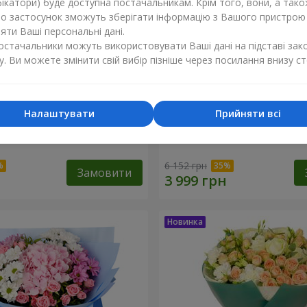
ікатори) буде доступна постачальникам. Крім того, вони, а тако
бо застосунок зможуть зберігати інформацію з Вашого пристрою
ти Ваші персональні дані.
постачальники можуть використовувати Ваші дані на підставі зак
у. Ви можете змінити свій вибір пізніше через посилання внизу ст
Налаштувати
Прийняти всі
ість"
Букет "Tarnis"
6 152 грн
Замовити