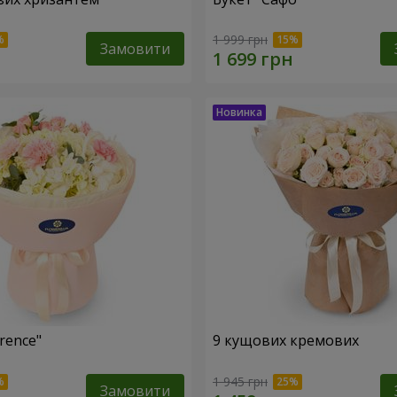
1 999 грн
Замовити
rence"
9 кущових кремових
1 945 грн
Замовити