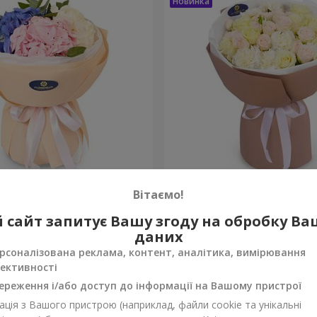
а почуттів"
Букет "Венера"
Вітаємо!
2 499 грн
 сайт запитує Вашу згоду на обробку В
Замовити
даних
рсоналізована реклама, контент, аналітика, вимірювання
ективності
ереження і/або доступ до інформації на Вашому пристрої
ція з Вашого пристрою (наприклад, файли cookie та унікальні