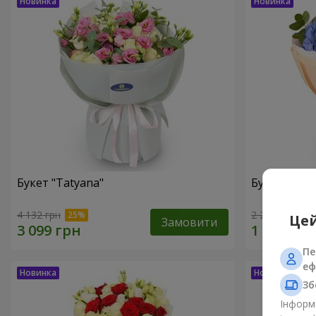
Букет "Tatyana"
Букет "Хмар
4 132 грн
2 265 грн
Цей
Замовити
Пе
еф
Зб
Інформа