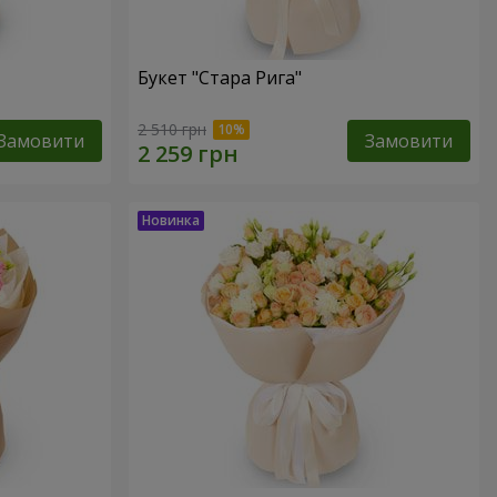
Букет "Стара Рига"
2 510 грн
Замовити
Замовити