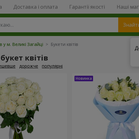
a
Доставка і оплата
Гарантії якості
Наші ма
Знайт
в у м. Великі Загайці
> Букети квітів
Д
букет квітів
ешевше
дорожче
популярні