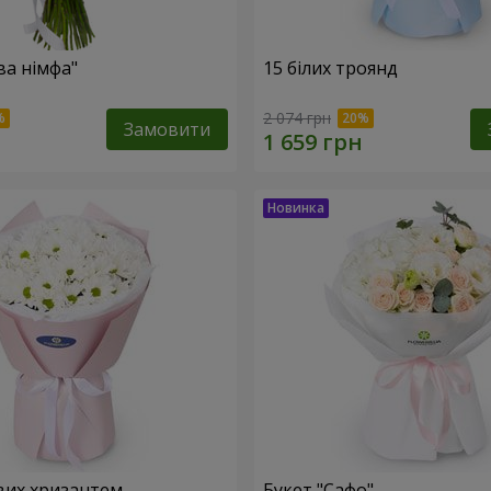
ва німфа"
15 білих троянд
2 074 грн
Замовити
вих хризантем
Букет "Сафо"