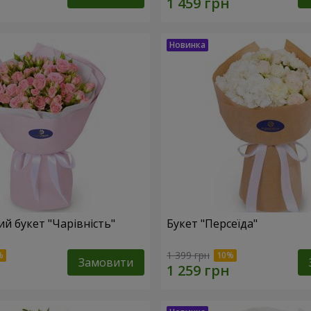
й букет "Чарівність"
Букет "Персеїда"
1 399 грн
Замовити