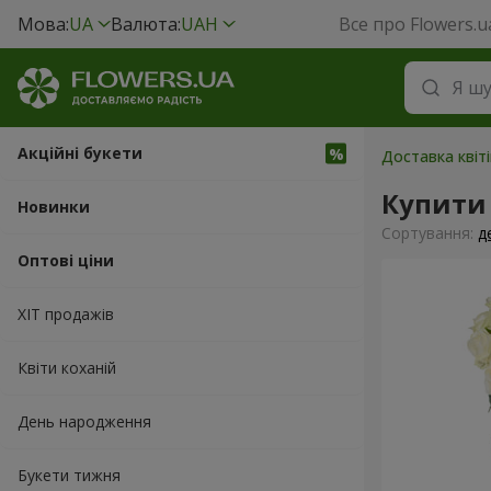
Мова:
UA
Валюта:
UAH
Все про Flowers.u
Акційні букети
Доставка квіті
Купити 
Новинки
Сортування:
д
Оптові ціни
ХІТ продажів
Квіти коханій
День народження
Букети тижня