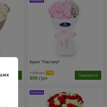
Букет "Пастила"
1 058 грн
аших
Замовити
Замовити