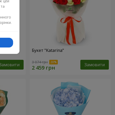
ж цей
 та
онного
орінки.
Букет "Katarina"
3 074 грн
Замовити
Замовити