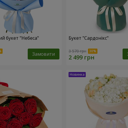
й букет "Небеса"
Букет "Сардонікс"
3 570 грн
Замовити