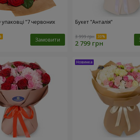
О упаковці "7 червоних
Букет "Анталія"
3 999 грн
Замовити