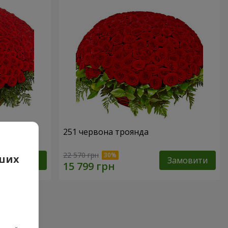
251 червона троянда
22 570 грн
аших
Замовити
Замовити