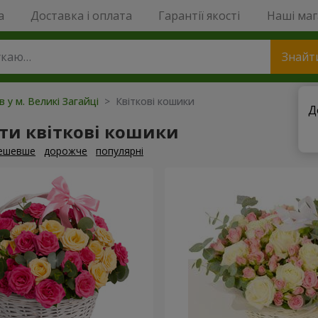
a
Доставка і оплата
Гарантії якості
Наші ма
Знайт
в у м. Великі Загайці
> Квіткові кошики
Д
ти квіткові кошики
ешевше
дорожче
популярні