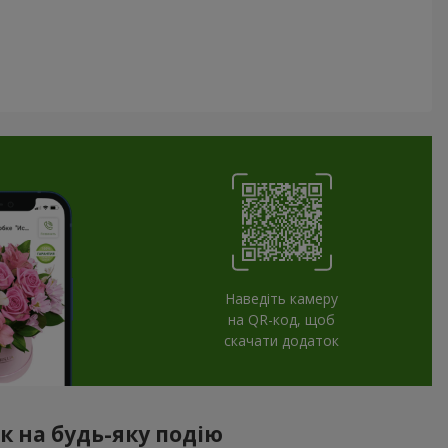
Наведіть камеру
на QR-код, щоб
скачати додаток
к на будь-яку подію