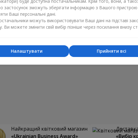
ікатори) буде доступна постачальникам. Крім того, вони, а тако
бо застосунок зможуть зберігати інформацію з Вашого пристрою
ти Ваші персональні дані.
постачальники можуть використовувати Ваші дані на підставі зак
у. Ви можете змінити свій вибір пізніше через посилання внизу ст
Налаштувати
Прийняти всі
Найкращий квітковий магазин
Доставка 
«Ukrainian Business Award»
«Вибір к