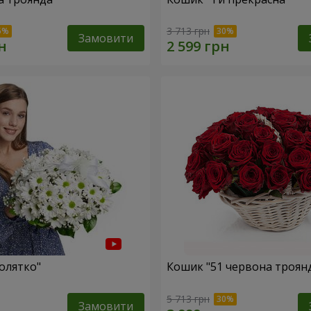
3 713 грн
Замовити
олятко"
Кошик "51 червона троян
5 713 грн
Замовити