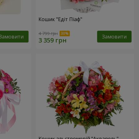
Кошик "Едіт Піаф"
4 799 грн
Замовити
Замовити
Кошик альстромерій "Акварель"