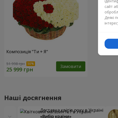
ідентиф
сайт а
обробля
Деякі 
інтерес
Композиція "Ти + Я"
51 998 грн
Замовити
Наші досягнення
Доставка квітів року в Україні
«Вибір країни»