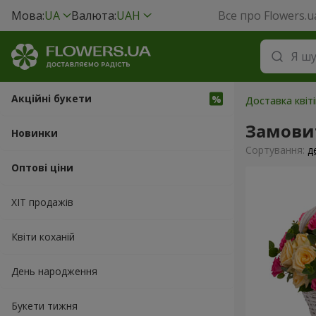
Мова:
UA
Валюта:
UAH
Все про Flowers.u
Акційні букети
Доставка квіті
Замови
Новинки
Сортування:
д
Оптові ціни
ХІТ продажів
Квіти коханій
День народження
Букети тижня