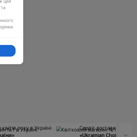
ж цей
 та
онного
орінки.
квітів року в Україні
Сервіс доставки квітів
раїни»
«Ukrainian Choice»