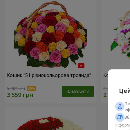
Кошик "51 різнокольорова троянда"
Кошик хриз
5 084 грн
2 705 грн
Цей
Замовити
Пе
еф
Зб
Інформа