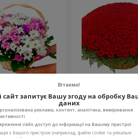
антем "Яскрава галявина"
501 червона троянда
Вітаємо!
52 107 грн
 сайт запитує Вашу згоду на обробку В
Замовити
даних
рсоналізована реклама, контент, аналітика, вимірювання
ективності
ереження і/або доступ до інформації на Вашому пристрої
ція з Вашого пристрою (наприклад, файли cookie та унікальні