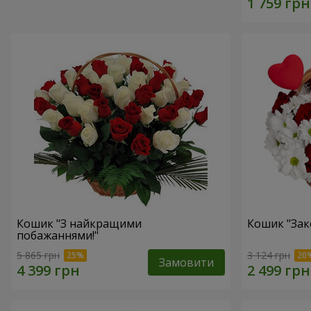
Кошик "З найкращими
Кошик "Зак
побажаннями!"
5 865 грн
3 124 грн
Замовити