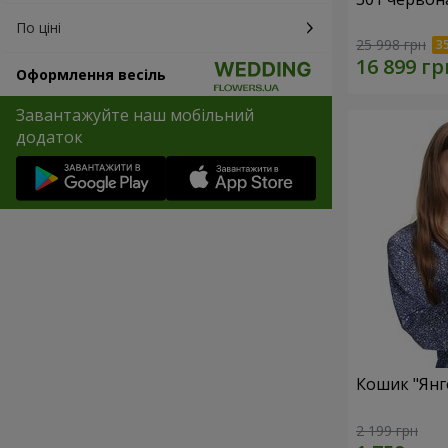
По ціні
25 998 грн
Оформлення весіль
Завантажуйте наш мобільний
додаток
Кошик "Янг
2 199 грн