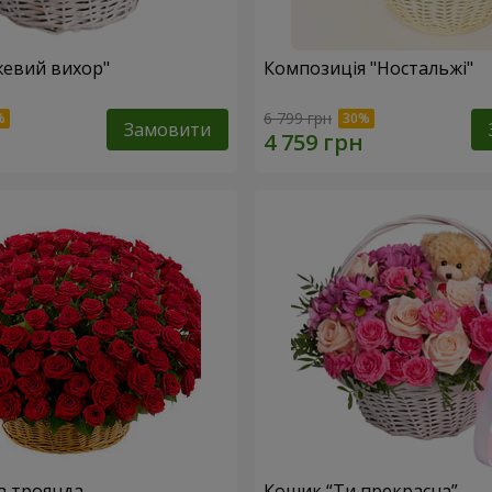
евий вихор"
Композиція "Ностальжі"
6 799 грн
Замовити
а троянда
Кошик “Ти прекрасна”