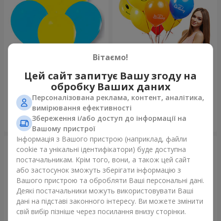
Вітаємо!
Колекція куль "Україна"
Колекція кульок "Веселий
Цей сайт запитує Вашу згоду на
День Народження" - 7
обробку Ваших даних
кульок
Персоналізована реклама, контент, аналітика,
вимірювання ефективності
Збереження і/або доступ до інформації на
Замовити
Замовити
Вашому пристрої
Інформація з Вашого пристрою (наприклад, файли
cookie та унікальні ідентифікатори) буде доступна
постачальникам. Крім того, вони, а також цей сайт
або застосунок зможуть зберігати інформацію з
Вашого пристрою та обробляти Ваші персональні дані.
Деякі постачальники можуть використовувати Ваші
дані на підставі законного інтересу. Ви можете змінити
свій вибір пізніше через посилання внизу сторінки.