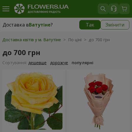
Доставка в
Ватутіне
?
Так
Змінити
Доставка в
Ватутіне
|
1220 грн
Доставка квітів у м. Ватутіне
> По ціні > до 700 грн
до 700 грн
Сортування:
дешевше
дорожче
популярні