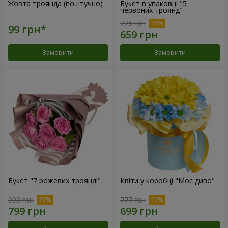
Жовта троянда (поштучно)
Букет в упаковці "5
червоних троянд"
775 грн
Замовити
Замовити
Букет "7 рожевих троянд!"
Квіти у коробці "Моє диво"
999 грн
777 грн