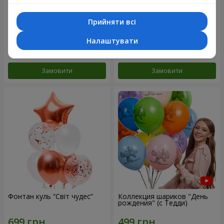
Прийняти всі
Мікс гелієвих кульок
Колекція кульок "Веселий
"Привітання!"
День Народження" - 3
кульки
Налаштувати
Замовити
Замовити
Фонтан куль “Світ чудес”
Коллекция шариков "День
рождения" (с Тедди)