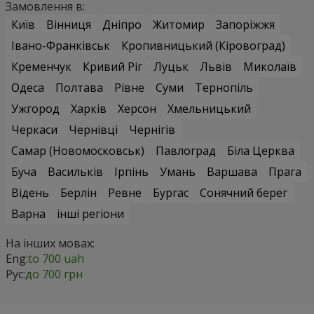
Замовлення в:
Київ
Вінниця
Дніпро
Житомир
Запоріжжя
Івано-Франківськ
Кропивницький (Кіровоград)
Кременчук
Кривий Ріг
Луцьк
Львів
Миколаїв
Одеса
Полтава
Рівне
Суми
Тернопіль
Ужгород
Харків
Херсон
Хмельницький
Черкаси
Чернівці
Чернігів
Самар (Новомосковськ)
Павлоград
Біла Церква
Буча
Васильків
Ірпінь
Умань
Варшава
Прага
Відень
Берлін
Ревне
Бургас
Сонячний берег
Варна
інші регіони
На інших мовах:
Eng:
to 700 uah
Рус:
до 700 грн