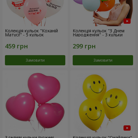
Колекція кульок "Коханій
Колекція кульок "З Днем
Матусі!" - 5 кульок
Народження" - 3 кульки
Замовити
Замовити
3 гелієві кульки (рожеві
Колекція кульок "Смайлики"