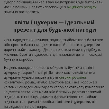
суворо призначений час. І вам не потрібно буде витрачати
час на пошуки. Вартість пропозицій з
акційного розділу
приємно вас вразить.
Квіти і цукерки — ідеальний
презент для будь-якої нагоди
День народження, річниця, подяка, знайомство з батьками
або просто бажання підняти настрій — квіти з цукерками
доречні майже завжди. Для легкого компліменту підійдуть
маленькі букети з цукерок, а для важливої дати — солодкі
букети в коробці.
На день народження часто обирають букети з квітів і
цукерок у яскравій палітрі. До таких композицій квіти з
цукерками чудово пасуватимуть
сезонні рослини
,
хризантеми, ромашки або альстромерії. Така коробка з
квітами і солодощами одразу створює святкову композицію
і відчуття свята. Для мами або близьких родичів зазвичай
підходять квіти з цукерками з флористикою в спокійних
відтінках та стримані коробки з квітами і цукерками, які
виглядають тепло і щиро.