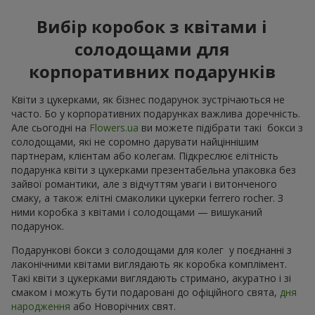
Вибір коробок з квітами і
солодощами для
корпоративних подарунків
Квіти з цукерками, як бізнес подарунок зустрічаються не
часто. Бо у корпоративних подарунках важлива доречність.
Але сьогодні на
Flowers.ua
ви можете підібрати такі бокси з
солодощами, які не соромно дарувати найціннішим
партнерам, клієнтам або колегам. Підкреслює елітність
подарунка квіти з цукерками презентабельна упаковка без
зайвої романтики, але з відчуттям уваги і витонченого
смаку, а також елітні смаколики цукерки ferrero rocher. З
ними коробка з квітами і солодощами — вишуканий
подарунок.
Подарункові бокси з солодощами для колег у поєднанні з
лаконічними квітами виглядають як коробка комплімент.
Такі квіти з цукерками виглядають стримано, акуратно і зі
смаком і можуть бути подаровані до офіційного свята,
дня
народження
або Новорічних свят.