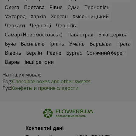
Одеса
Полтава
Рівне
Суми
Тернопіль
Ужгород
Харків
Херсон
Хмельницький
Черкаси
Чернівці
Чернігів
Самар (Новомосковськ)
Павлоград
Біла Церква
Буча
Васильків
Ірпінь
Умань
Варшава
Прага
Відень
Берлін
Ревне
Бургас
Сонячний берег
Варна
інші регіони
На інших мовах:
Eng:
Chocolate boxes and other sweets
Рус:
Конфеты и прочие сладости
Контактні дані