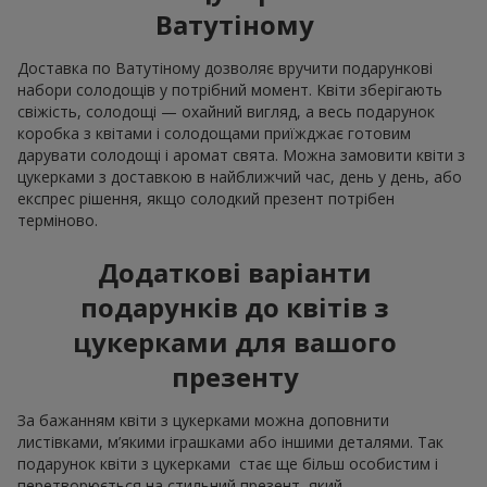
Ватутіному
Доставка по Ватутіному дозволяє вручити подарункові
набори солодощів у потрібний момент. Квіти зберігають
свіжість, солодощі — охайний вигляд, а весь подарунок
коробка з квітами і солодощами приїжджає готовим
дарувати солодощі і аромат свята. Можна замовити квіти з
цукерками з доставкою в найближчий час, день у день, або
експрес рішення, якщо солодкий презент потрібен
терміново.
Додаткові варіанти
подарунків до квітів з
цукерками для вашого
презенту
За бажанням квіти з цукерками можна доповнити
листівками, м’якими іграшками або іншими деталями. Так
подарунок квіти з цукерками стає ще більш особистим і
перетворюється на стильний презент, який