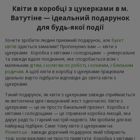
Квіти в коробці з цукерками в м.
Ватутіне — ідеальний подарунок
для будь-якої події
Хочете зробити людині приємний подарунок, але
букет
квітів
здається замалим? Пропонуємо вам — квіти з
цукерками. Коробка з квітами і солодощами – універсальне
та завжди вдале поєднання, яке сподобається всім: і
маленьким
дітям
, і
колегам по робот
і, і
коханим
, і
близьким
родичам
. А щоб квіти в коробці з цукерками працювали
ідеально варто підібрати відповідні до свята квіти з
цукерками
Такий подарунок, як квіти з цукерками завжди сприймається
як витончена ідея і вишуканий жест одночасно. Квіти з
цукерками — це не просто банальний презент. Коробка з
квітами і солодощами — це справжня коробка емоцій, яка
дарує радість і гарний настрій надовго. Ми зробили для вас
найкращі підбірки. Саме тому квіти з цукерками на
Flowers.ua
- завжди доречний подарунок який обирають
тоді, коли важливо не просто привітати. Коробка з квітами і