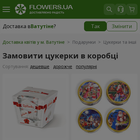
Доставка в
Ватутіне
?
Так
Змінити
Доставка в
Ватутіне
|
1220 грн
Доставка квітів у м. Ватутіне
> Подарунки > Цукерки та інші 
Замовити цукерки в коробці
Сортування:
дешевше
дорожче
популярні