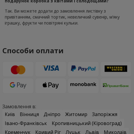
подарунок коробка з квітами і солодощами?
Так. Ви можете додати до замовлення листівку з
привітанням, смачний тортик, невеличкий сувенір, м’яку
іграшку, фрукти чи повітряні кульки.
Способи оплати
Замовлення в:
Київ
Вінниця
Дніпро
Житомир
Запоріжжя
Івано-Франківськ
Кропивницький (Кіровоград)
Кременчук
Кривий Ріг
Луцьк
Львів
Миколаїв