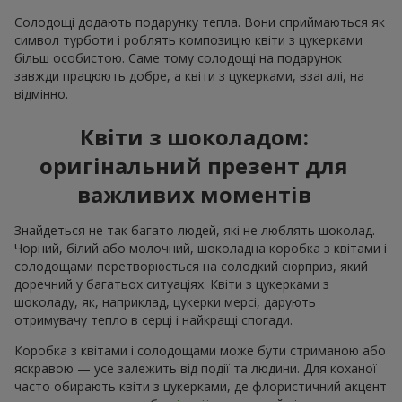
Солодощі додають подарунку тепла. Вони сприймаються як
символ турботи і роблять композицію квіти з цукерками
більш особистою. Саме тому солодощі на подарунок
завжди працюють добре, а квіти з цукерками, взагалі, на
відмінно.
Квіти з шоколадом:
оригінальний презент для
важливих моментів
Знайдеться не так багато людей, які не люблять шоколад.
Чорний, білий або молочний, шоколадна коробка з квітами і
солодощами перетворюється на солодкий сюрприз, який
доречний у багатьох ситуаціях. Квіти з цукерками з
шоколаду, як, наприклад, цукерки мерсі, дарують
отримувачу тепло в серці і найкращі спогади.
Коробка з квітами і солодощами може бути стриманою або
яскравою — усе залежить від події та людини. Для коханої
часто обирають квіти з цукерками, де флористичний акцент