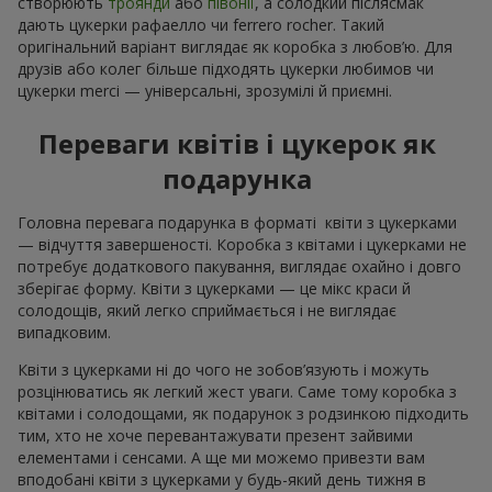
створюють
троянди
або
півонії
, а солодкий післясмак
дають цукерки рафаелло чи ferrero rocher. Такий
оригінальний варіант виглядає як коробка з любов’ю. Для
друзів або колег більше підходять цукерки любимов чи
цукерки merci — універсальні, зрозумілі й приємні.
Переваги квітів і цукерок як
подарунка
Головна перевага подарунка в форматі квіти з цукерками
— відчуття завершеності. Коробка з квітами і цукерками не
потребує додаткового пакування, виглядає охайно і довго
зберігає форму. Квіти з цукерками — це мікс краси й
солодощів, який легко сприймається і не виглядає
випадковим.
Квіти з цукерками ні до чого не зобов’язують і можуть
розцінюватись як легкий жест уваги. Саме тому коробка з
квітами і солодощами, як подарунок з родзинкою підходить
тим, хто не хоче перевантажувати презент зайвими
елементами і сенсами. А ще ми можемо привезти вам
вподобані квіти з цукерками у будь-який день тижня в