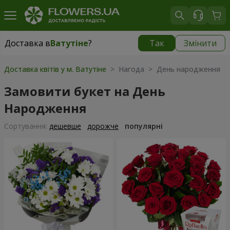
Доставка в
Ватутіне
?
Так
Змінити
Доставка в
Ватутіне
|
1220 грн
Доставка квітів у м. Ватутіне
> Нагода > День народження
Замовити букет на День
Народження
Сортування:
дешевше
дорожче
популярні