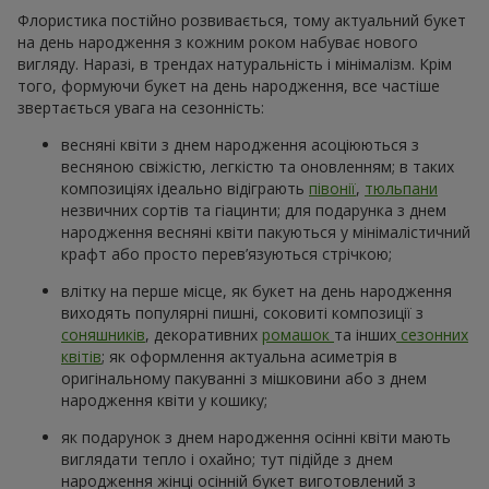
Флористика постійно розвивається, тому актуальний букет
на день народження з кожним роком набуває нового
вигляду. Наразі, в трендах натуральність і мінімалізм. Крім
того, формуючи букет на день народження, все частіше
звертається увага на сезонність:
весняні квіти з днем народження асоціюються з
весняною свіжістю, легкістю та оновленням; в таких
композиціях ідеально відіграють
півонії
,
тюльпани
незвичних сортів та гіацинти; для подарунка з днем
народження весняні квіти пакуються у мінімалістичний
крафт або просто перев’язуються стрічкою;
влітку на перше місце, як букет на день народження
виходять популярні пишні, соковиті композиції з
соняшників
, декоративних
ромашок
та інших
сезонних
квітів
; як оформлення актуальна асиметрія в
оригінальному пакуванні з мішковини або з днем
народження квіти у кошику;
як подарунок з днем народження осінні квіти мають
виглядати тепло і охайно; тут підійде з днем
народження жінці осінній букет виготовлений з