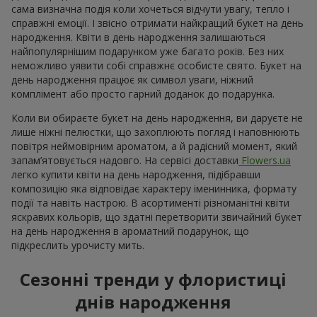
сама визначна подія коли хочеться відчути увагу, тепло і
справжні емоції. І звісно отримати найкращий букет на день
народження. Квіти в день народження залишаються
найпопулярнішим подарунком уже багато років. Без них
неможливо уявити собі справжнє особисте свято. Букет на
день народження працює як символ уваги, ніжний
комплімент або просто гарний доданок до подарунка.
Коли ви обираєте букет на день народження, ви даруєте не
лише ніжні пелюстки, що захоплюють погляд і наповнюють
повітря неймовірним ароматом, а й радісний момент, який
запам’ятовується надовго. На сервісі доставки
Flowers.ua
легко купити квіти на день народження, підібравши
композицію яка відповідає характеру іменинника, формату
події та навіть настрою. В асортименті різноманітні квіти
яскравих кольорів, що здатні перетворити звичайний букет
на день народження в ароматний подарунок, що
підкреслить урочисту мить.
Сезонні тренди у флористиці
днів народження