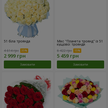
51 біла троянда
Мікс "Планета троянд" із 51
кущової троянди
4 614 грн
6 422 грн
Замовити
Замовити