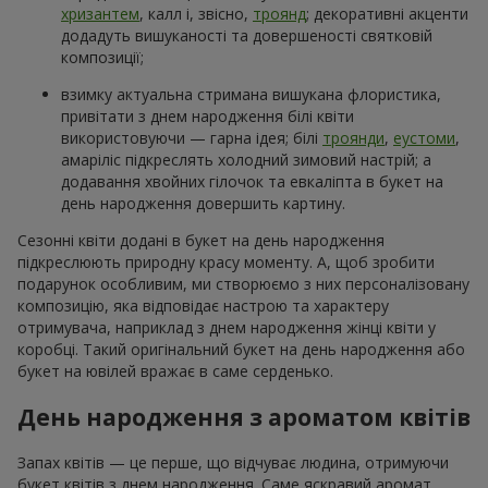
хризантем
, калл і, звісно,
троянд
; декоративні акценти
додадуть вишуканості та довершеності святковій
композиції;
взимку актуальна стримана вишукана флористика,
привітати з днем народження білі квіти
використовуючи — гарна ідея; білі
троянди
,
еустоми
,
амаріліс підкреслять холодний зимовий настрій; а
додавання хвойних гілочок та евкаліпта в букет на
день народження довершить картину.
Сезонні квіти додані в букет на день народження
підкреслюють природну красу моменту. А, щоб зробити
подарунок особливим, ми створюємо з них персоналізовану
композицію, яка відповідає настрою та характеру
отримувача, наприклад з днем народження жінці квіти у
коробці. Такий оригінальний букет на день народження або
букет на ювілей вражає в саме серденько.
День народження з ароматом квітів
Запах квітів — це перше, що відчуває людина, отримуючи
букет квітів з днем народження. Саме яскравий аромат