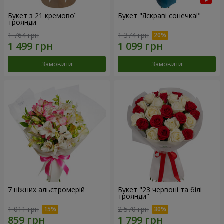
Букет з 21 кремової
Букет "Яскраві сонечка!"
троянди
1 764 грн
1 374 грн
Замовити
Замовити
7 ніжних альстромерій
Букет "23 червоні та білі
троянди"
1 011 грн
2 570 грн