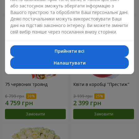
або застосунок зможуть зберігати інформацію з
Замовити
Замовити
Вашого пристрою та обробляти Ваші персональні дані.
Деякі постачальники можуть використовувати Ваші
дані на підставі законного інтересу. Ви можете змінити
свій вибір пізніше через посилання внизу сторінки.
Прийняти всі
Налаштувати
75 червоних троянд
Квіти в коробці "Престиж"
6 799 грн
3 199 грн
Замовити
Замовити