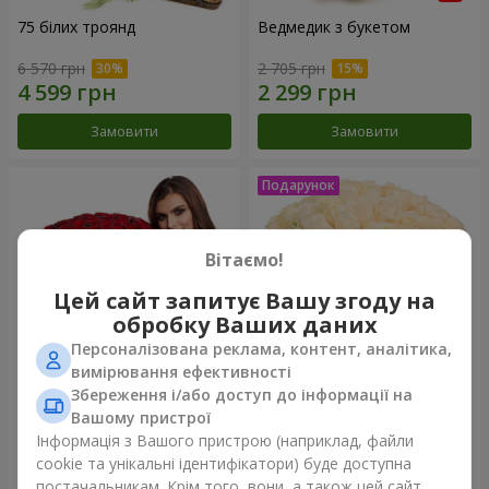
75 білих троянд
Ведмедик з букетом
6 570 грн
2 705 грн
Замовити
Замовити
Вітаємо!
Цей сайт запитує Вашу згоду на
обробку Ваших даних
Персоналізована реклама, контент, аналітика,
вимірювання ефективності
Збереження і/або доступ до інформації на
151 червона троянда
Букет "Очей чарівність"
Вашому пристрої
Інформація з Вашого пристрою (наприклад, файли
14 835 грн
3 699 грн
cookie та унікальні ідентифікатори) буде доступна
постачальникам. Крім того, вони, а також цей сайт