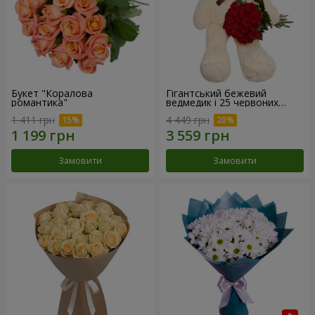
Букет "Коралова
Гігантський бежевий
романтика"
ведмедик і 25 червоних
троянд
1 411 грн
4 449 грн
Замовити
Замовити