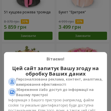
51 кущова рожева троянда
Букет "Еритрея"
8 370 грн
4 999 грн
Замовити
Замовити
Вітаємо!
Цей сайт запитує Вашу згоду на
обробку Ваших даних
Персоналізована реклама, контент, аналітика,
вимірювання ефективності
Збереження і/або доступ до інформації на
Вашому пристрої
Букет "Nude Perfume"
Букет "Рожева ніжність"
Інформація з Вашого пристрою (наприклад, файли
cookie та унікальні ідентифікатори) буде доступна
3 293 грн
4 656 грн
постачальникам. Крім того, вони, а також цей сайт