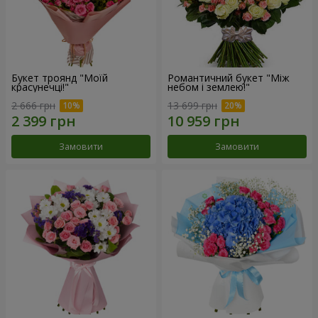
Букет троянд "Моїй
Романтичний букет "Між
красунечці!"
небом і землею!"
2 666 грн
13 699 грн
Замовити
Замовити