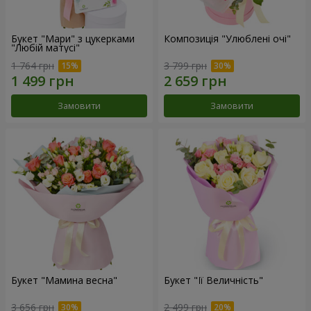
Букет "Мари" з цукерками
Композиція "Улюблені очі"
"Любій матусі"
1 764 грн
3 799 грн
Замовити
Замовити
Букет "Мамина весна"
Букет "Її Величність"
3 656 грн
2 499 грн