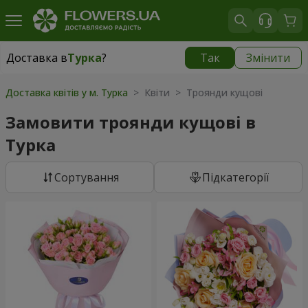
Доставка в
Турка
?
Так
Змінити
Доставка в
Турка
|
915 грн
Доставка квітів у м. Турка
> Квіти > Троянди кущові
Замовити троянди кущові в
Турка
Сортування
Підкатегорії