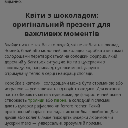
відмінно.
Квіти з шоколадом:
оригінальний презент для
важливих моментів
Знайдеться не так багато людей, які не люблять шоколад.
Чорний, білий або молочний, шоколадна коробка з квітами і
солодощами перетворюється на солодкий сюрприз, який
доречний у багатьох ситуаціях. Квіти з цукерками з
шоколаду, як, наприклад, цукерки мерсі, дарують
отримувачу тепло в серці і найкращі спогади.
Коробка з квітами і солодощами може бути стриманою або
яскравою — усе залежить від події та людини. Для коханої
часто обирають квіти з цукерками, де флористичний акцент
створюють
троянди
або
півонії
, а солодкий післясмак
дають цукерки рафаелло чи ferrero rocher. Такий
оригінальний варіант виглядає як коробка з любов’ю. Для
друзів або колег більше підходять цукерки любимов чи
цукерки merci — універсальні, зрозумілі й приємні.