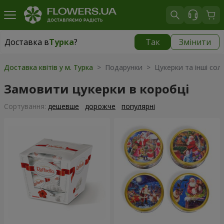
Доставка в
Турка
?
Так
Змінити
Доставка в
Турка
|
915 грн
Доставка квітів у м. Турка
> Подарунки > Цукерки та інші сол
Замовити цукерки в коробці
Сортування:
дешевше
дорожче
популярні