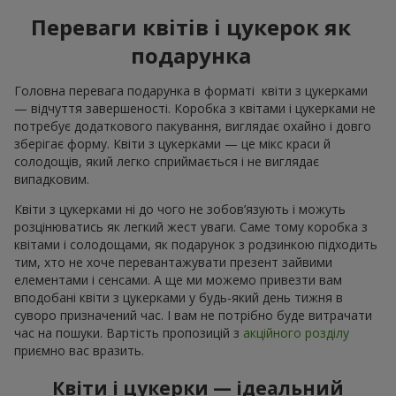
Переваги квітів і цукерок як
подарунка
Головна перевага подарунка в форматі квіти з цукерками
— відчуття завершеності. Коробка з квітами і цукерками не
потребує додаткового пакування, виглядає охайно і довго
зберігає форму. Квіти з цукерками — це мікс краси й
солодощів, який легко сприймається і не виглядає
випадковим.
Квіти з цукерками ні до чого не зобов’язують і можуть
розцінюватись як легкий жест уваги. Саме тому коробка з
квітами і солодощами, як подарунок з родзинкою підходить
тим, хто не хоче перевантажувати презент зайвими
елементами і сенсами. А ще ми можемо привезти вам
вподобані квіти з цукерками у будь-який день тижня в
суворо призначений час. І вам не потрібно буде витрачати
час на пошуки. Вартість пропозицій з
акційного розділу
приємно вас вразить.
Квіти і цукерки — ідеальний