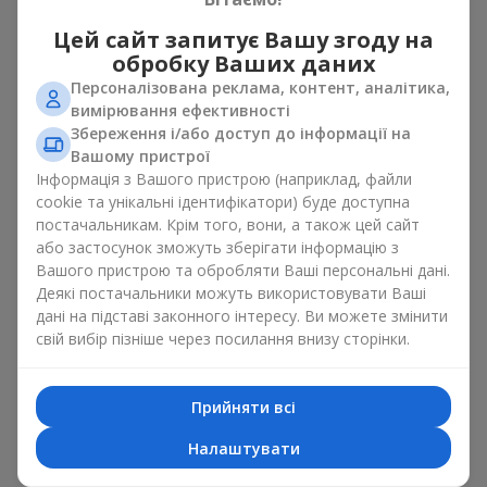
свята
Цей сайт запитує Вашу згоду на
обробку Ваших даних
Квіти з цукерками — це приклад того, як проста ідея може
Персоналізована реклама, контент, аналітика,
виглядати дуже ефектно. Квіти дарують емоцію тут і зараз,
вимірювання ефективності
а коробка з квітами і солодощами залишає маленьке
Збереження і/або доступ до інформації на
продовження радості. Разом квіти з цукерками створюють
Вашому пристрої
гармонію кольору й смаку, яка завжди працює. Головне —
Інформація з Вашого пристрою (наприклад, файли
правильно вибрати композицію десерт і квітка:
cookie та унікальні ідентифікатори) буде доступна
як романтичне поєднання чудово підійде
сюрприз для
постачальникам. Крім того, вони, а також цей сайт
коханої
, в якому класичні
троянди
доповнені
або застосунок зможуть зберігати інформацію з
цукерками ferrero rocher або цукерками рафаелло;
Вашого пристрою та обробляти Ваші персональні дані.
Деякі постачальники можуть використовувати Ваші
до
корпоративного заходу
посуватиме подарунок
дані на підставі законного інтересу. Ви можете змінити
преміум, тут коробка з квітами і солодощами
свій вибір пізніше через посилання внизу сторінки.
доповнюється вишуканими калами,
герберами
або
орхідеями
і елітними солодощами;
ніжні букети з
еустоми
,
тюльпанів
або
альстромерій
Прийняти всі
добре поєднуються з цукерками merci, підтримуючи
ніжну подачу і легкий настрій як
вітання з
Налаштувати
народженням дитини
або день Всіх закоханих.