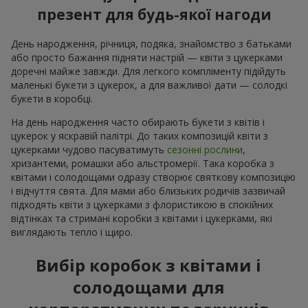
презент для будь-якої нагоди
День народження, річниця, подяка, знайомство з батьками
або просто бажання підняти настрій — квіти з цукерками
доречні майже завжди. Для легкого компліменту підійдуть
маленькі букети з цукерок, а для важливої дати — солодкі
букети в коробці.
На день народження часто обирають букети з квітів і
цукерок у яскравій палітрі. До таких композицій квіти з
цукерками чудово пасуватимуть
сезонні рослини
,
хризантеми, ромашки або альстромерії. Така коробка з
квітами і солодощами одразу створює святкову композицію
і відчуття свята. Для мами або близьких родичів зазвичай
підходять квіти з цукерками з флористикою в спокійних
відтінках та стримані коробки з квітами і цукерками, які
виглядають тепло і щиро.
Вибір коробок з квітами і
солодощами для