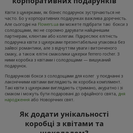
корпоративних подарунків
Квіти з цукерками, як бізнес подарунок зустрічаються не
часто. Бо у корпоративних подарунках важлива доречність.
Але сьогодні на
Flowers.ua
ви можете підібрати такі бокси з
солодощами, які не соромно дарувати найціннішим
партнерам, клієнтам або колегам. Підкреслює елітність
подарунка квіти з цукерками презентабельна упаковка без
зайвої романтики, але з відчуттям уваги і витонченого
смаку, а також елітні смаколики цукерки ferrero rocher. З
ними коробка з квітами і солодощами — вишуканий
подарунок.
Подарункові бокси з солодощами для колег у поєднанні з
лаконічними квітами виглядають як коробка комплімент.
Такі квіти з цукерками виглядають стримано, акуратно і зі
смаком і можуть бути подаровані до офіційного свята,
дня
народження
або Новорічних свят.
Як додати унікальності
коробці з квітами та
шоколадом?