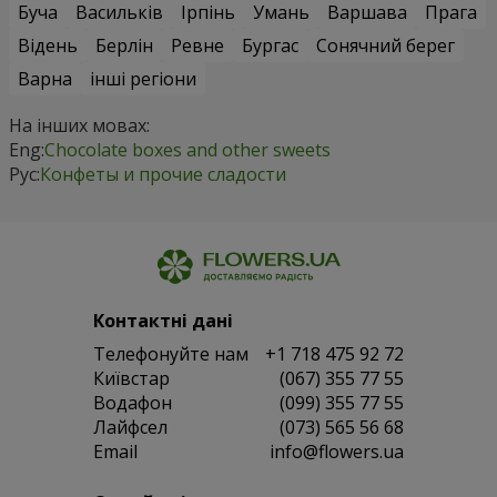
Буча
Васильків
Ірпінь
Умань
Варшава
Прага
Відень
Берлін
Ревне
Бургас
Сонячний берег
Варна
інші регіони
На інших мовах:
Eng:
Chocolate boxes and other sweets
Рус:
Конфеты и прочие сладости
Контактні дані
Телефонуйте нам
+1 718 475 92 72
Київстар
(067) 355 77 55
Водафон
(099) 355 77 55
Лайфсел
(073) 565 56 68
Email
info@flowers.ua