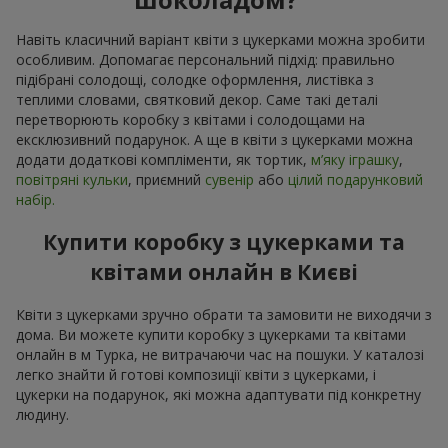
Навіть класичний варіант квіти з цукерками можна зробити
особливим. Допомагає персональний підхід: правильно
підібрані солодощі, солодке оформлення, листівка з
теплими словами, святковий декор. Саме такі деталі
перетворюють коробку з квітами і солодощами на
ексклюзивний подарунок. А ще в квіти з цукерками можна
додати додаткові компліменти, як тортик,
м’яку іграшку
,
повітряні кульки
, приємний
сувенір
або
цілий подарунковий
набір.
Купити коробку з цукерками та
квітами онлайн в Києві
Квіти з цукерками зручно обрати та замовити не виходячи з
дома. Ви можете купити коробку з цукерками та квітами
онлайн в м Турка, не витрачаючи час на пошуки. У каталозі
легко знайти й готові композиції квіти з цукерками, і
цукерки на подарунок, які можна адаптувати під конкретну
людину.