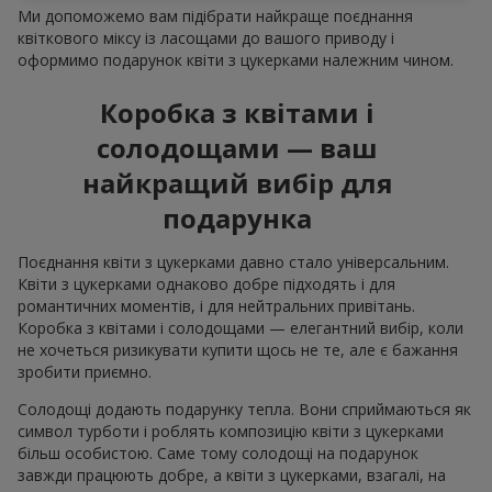
Ми допоможемо вам підібрати найкраще поєднання
квіткового міксу із ласощами до вашого приводу і
оформимо подарунок квіти з цукерками належним чином.
Коробка з квітами і
солодощами — ваш
найкращий вибір для
подарунка
Поєднання квіти з цукерками давно стало універсальним.
Квіти з цукерками однаково добре підходять і для
романтичних моментів, і для нейтральних привітань.
Коробка з квітами і солодощами — елегантний вибір, коли
не хочеться ризикувати купити щось не те, але є бажання
зробити приємно.
Солодощі додають подарунку тепла. Вони сприймаються як
символ турботи і роблять композицію квіти з цукерками
більш особистою. Саме тому солодощі на подарунок
завжди працюють добре, а квіти з цукерками, взагалі, на