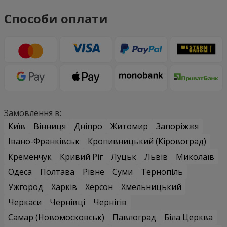
Способи оплати
Замовлення в:
Київ
Вінниця
Дніпро
Житомир
Запоріжжя
Івано-Франківськ
Кропивницький (Кіровоград)
Кременчук
Кривий Ріг
Луцьк
Львів
Миколаїв
Одеса
Полтава
Рівне
Суми
Тернопіль
Ужгород
Харків
Херсон
Хмельницький
Черкаси
Чернівці
Чернігів
Самар (Новомосковськ)
Павлоград
Біла Церква