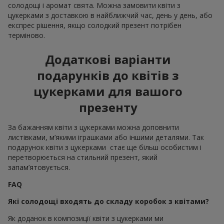
солодощі і аромат свята. Можна замовити квіти з
цукерками з доставкою в найближчий час, день у день, або
експрес рішення, якщо солодкий презент потрібен
терміново.
Додаткові варіанти
подарунків до квітів з
цукерками для вашого
презенту
За бажанням квіти з цукерками можна доповнити
листівками, м’якими іграшками або іншими деталями. Так
подарунок квіти з цукерками стає ще більш особистим і
перетворюється на стильний презент, який
запам’ятовується.
FAQ
Які солодощі входять до складу коробок з квітами?
Як доданок в композиції квіти з цукерками ми