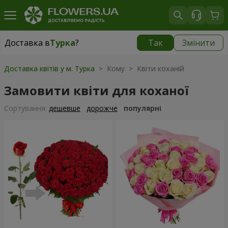
Доставка в
Турка
?
Так
Змінити
Доставка в
Турка
|
915 грн
Доставка квітів у м. Турка
> Кому > Квіти коханій
Замовити квіти для коханої
Сортування:
дешевше
дорожче
популярні