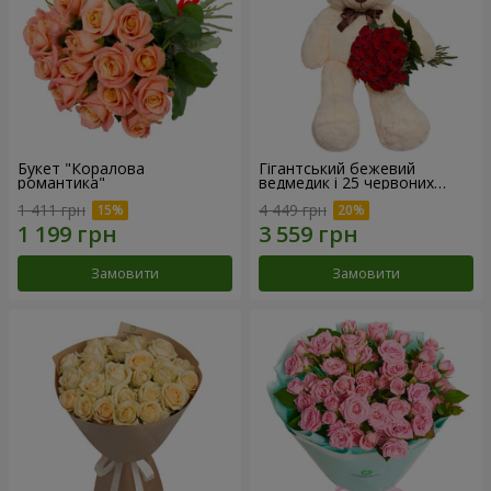
Букет "Коралова
Гігантський бежевий
романтика"
ведмедик і 25 червоних
троянд
1 411 грн
4 449 грн
Замовити
Замовити