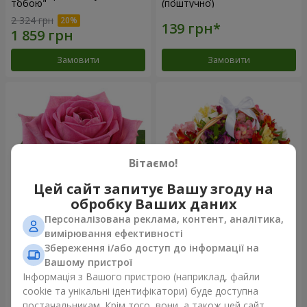
тобою"
(поштучно)
2 324 грн
Замовити
Замовити
Вітаємо!
Цей сайт запитує Вашу згоду на
обробку Ваших даних
Персоналізована реклама, контент, аналітика,
Рожева троянда (поштучно)
Кошик альстромерій
вимірювання ефективності
"Акварель"
Збереження і/або доступ до інформації на
3 646 грн
Вашому пристрої
Інформація з Вашого пристрою (наприклад, файли
cookie та унікальні ідентифікатори) буде доступна
Замовити
Замовити
постачальникам. Крім того, вони, а також цей сайт