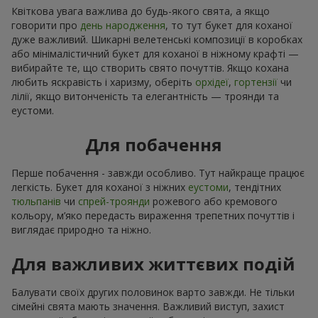
Квіткова увага важлива до будь-якого свята, а якщо
говорити про
день народження
, то тут букет для коханої
дуже важливий. Шикарні велетенські композиції в коробках
або мінімалістичний букет для коханої в ніжному крафті —
вибирайте те, що створить свято почуттів. Якщо кохана
любить яскравість і харизму, оберіть
орхідеї
,
гортензії
чи
лілії, якщо витонченість та елегантність — троянди та
еустоми.
Для побачення
Перше побачення - завжди особливо. Тут найкраще працює
легкість. Букет для коханої з ніжних
еустоми
, тендітних
тюльпанів
чи
спрей-троянди
рожевого або кремового
кольору, м’яко передасть вираження трепетних почуттів і
виглядає природно та ніжно.
Для важливих життєвих подій
Балувати своїх других половинок варто завжди. Не тільки
сімейні свята мають значення. Важливий виступ, захист