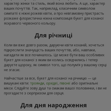
характер жінки та стиль, який вона любить. А ще, характер
ваших почуттів. Так, наприклад, класичним символом
симпатії є ніжні рожеві квіти, а про невгамовну пристрасть
розкаже флористична ніжна композиція букет для коханої
яскравого червоного кольору.
Для річниці
Коли ви вже довго разом, даруючи квіти коханій, хочеться
підкреслити значущість ваших почуттів, або, навпаки,
нагадати як все починалось. Це може бути ваш особливих
букет для коханої з яким ви колись освідчились і тепер
даруєте щороку, як символ того, що полум’я у вашому серці
не згасає.
Найчастіше за все, букет для коханої на річницю — це
вишукані квіти:
троянди
,
орхідеї
,
півонії
або оригінальні
мікси. Слідуйте зову душі та смакам вашої половинки, і ви не
прогадаєте з сюрпризом для серця.
Для дня народження