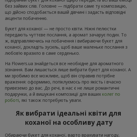
без зайвих слів. Головне — підібрати саме ту композицію,
що дійсно сподобається вашій дівчині і задасть відповідні
акценти побаченню.
Букет для коханої — не просто квіти. Ніжні пелюстки
передають чуттєве послання, а аромат зачарує подих. То
ж, відправляючись на побачення і вибираючи букет для
коханої, докладіть зусиль, щоб ваше маленьке послання з
любов’ю вразило в саме серденько.
На Flowers.ua знайдеться все необхідне для ароматного
зізнання. Вам лишається лише вибрати букет для коханої. А
ми зробимо все можливе, щоб він справив потрібне
враження: оформимо, попіклуємось про якість і вчасно
привеземо до вас. До речі, в нас є не лише романтичні
подарунки, а й вишукані композиції для ваших
колег по
роботі
, які також потребують уваги.
Як вибрати ідеальні квіти для
коханої на особливу дату
Обираючи букет для коханої, варто врахувати нагоду,