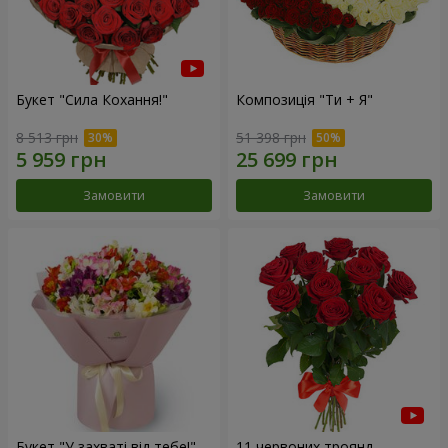
Букет "Сила Кохання!"
Композиція "Ти + Я"
8 513 грн
51 398 грн
Замовити
Замовити
Букет "У захваті від тебе!"
11 червоних троянд