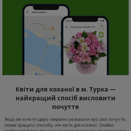
Квіти для коханої в м. Турка —
найкращий спосіб висловити
почуття
Якщо ви хочете щиро і виразно розказати про свої почуття,
немає кращого способу, ніж квіти для коханої. Охайно
підібраний букет для коханої щиро передасть всі ваші емоції