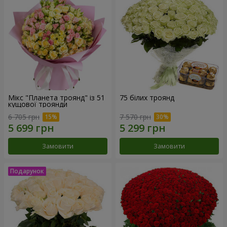
Мікс "Планета троянд" із 51
75 білих троянд
кущової троянди
6 705 грн
7 570 грн
Замовити
Замовити