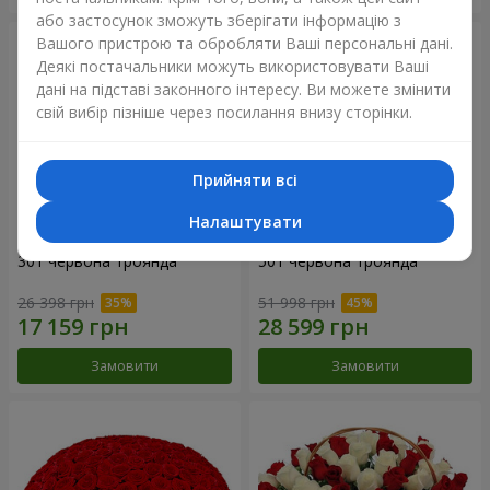
або застосунок зможуть зберігати інформацію з
Вашого пристрою та обробляти Ваші персональні дані.
Деякі постачальники можуть використовувати Ваші
дані на підставі законного інтересу. Ви можете змінити
свій вибір пізніше через посилання внизу сторінки.
Прийняти всі
Налаштувати
301 червона троянда
501 червона троянда
26 398 грн
51 998 грн
Замовити
Замовити