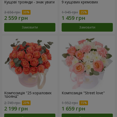
Кущові троянди - знак уваги
9 кущових кремових
3 656 грн
1 945 грн
Замовити
Замовити
Композиція "25 коралових
Композиція "Street love"
троянд"
2 749 грн
1 952 грн