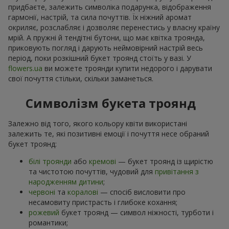
придбаєте, залежить символіка подарунка, відображення
гармонії, настрій, та сила почуттів. Їх ніжний аромат
окриляє, розслабляє і дозволяє перенестись у власну країну
мрій. А пружні й тендітні бутони, що має квітка троянда,
приковують погляд і дарують неймовірний настрій весь
період, поки розкішний букет троянд стоїть у вазі. У
flowers.ua
ви можете троянди купити недорого і дарувати
свої почуття стільки, скільки заманеться.
Символізм букета троянд
Залежно від того, якого кольору квіти використані
залежить те, які позитивні емоції і почуття несе обраний
букет троянд:
білі троянди
або
кремові
— букет троянд із щирістю
та чистотою почуттів, чудовий для
привітання з
народженням дитини
;
червоні
та
коралові
— спосіб висловити про
несамовиту пристрасть і глибоке кохання;
рожевий
букет троянд — символ ніжності, турботи і
романтики;