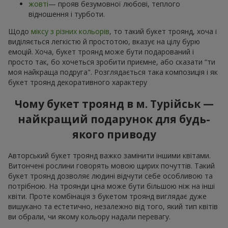
жовті
— прояв безумовної любові, теплого
відношення і турботи.
Щодо
міксу з різних кольорів
, то такий букет троянд, хоча і
виділяється легкістю й простотою, вказує на цілу бурю
емоцій. Хоча, букет троянд може бути подарований і
просто так, бо хочеться зробити приємне, або сказати “ти
моя найкраща подруга". Розглядається така композиція і як
букет троянд декоративного характеру
Чому букет троянд в м. Турійськ —
найкращий подарунок для будь-
якого приводу
Авторський букет троянд важко замінити іншими квітами.
Витончені рослини говорять мовою щирих почуттів. Такий
букет троянд дозволяє людині відчути себе особливою та
потрібною. На троянди ціна може бути більшою ніж на інші
квіти. Проте комбінація з букетом троянд виглядає дуже
вишукано та естетично, незалежно від того, який тип квітів
ви обрали, чи якому кольору надали перевагу.