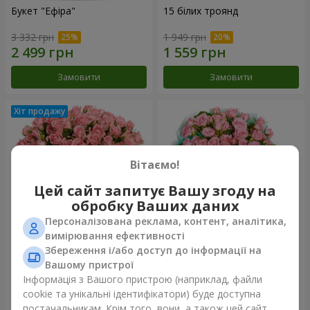
Букет "Ефіра"
15 білих троянд
3 332 грн
1 949 грн
Замовити
Замовити
Вітаємо!
Цей сайт запитує Вашу згоду на
обробку Ваших даних
Персоналізована реклама, контент, аналітика,
вимірювання ефективності
Збереження і/або доступ до інформації на
Квіти в коробці "Рожевий
Композиція "Балада про
оазис"
маму"
Вашому пристрої
2 824 грн
2 249 грн
Інформація з Вашого пристрою (наприклад, файли
cookie та унікальні ідентифікатори) буде доступна
постачальникам. Крім того, вони, а також цей сайт