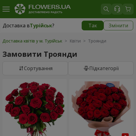
Доставка в
Турійськ
?
Так
Змінити
Доставка в
Турійськ
|
1378 грн
Доставка квітів у м. Турійськ
> Квіти > Троянди
Замовити Троянди
Сортування
Підкатегорії