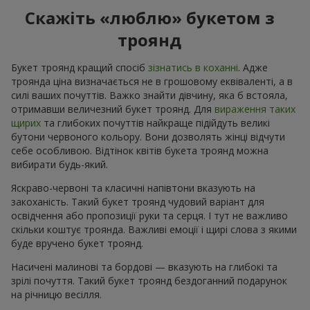
Скажіть «люблю» букетом з
троянд
Букет троянд кращий спосіб
зізнатись в коханні
. Адже
троянда ціна визначається не в грошовому еквіваленті, а в
силі ваших почуттів. Важко знайти дівчину, яка б встояла,
отримавши величезний букет троянд. Для
вираження таких
щирих
та глибоких почуттів найкраще підійдуть великі
бутони червоного кольору. Вони дозволять жінці відчути
себе особливою. Відтінок квітів букета троянд можна
вибирати будь-який.
Яскраво-червоні та класичні напівтони вказують на
закоханість. Такий букет троянд чудовий варіант для
освідчення або пропозиції руки та серця. І тут не важливо
скільки коштує троянда. Важливі емоції і щирі слова з якими
буде вручено букет троянд.
Насичені малинові та бордові — вказують на глибокі та
зрілі почуття. Такий букет троянд бездоганний подарунок
на річницю весілля.