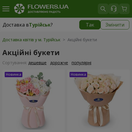
Доставка в
Турійськ
?
Так
Змінити
Доставка в
Турійськ
|
1378 грн
Доставка квітів у м. Турійськ
> Акційні букети
Акційні букети
Сортування:
дешевше
дорожче
популярні