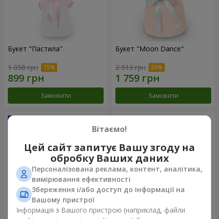
Букет "Пастила"
Букет "Moon Dance"
1 058 грн
2 513 грн
Замовити
Замовити
Вітаємо!
Цей сайт запитує Вашу згоду на
обробку Ваших даних
Персоналізована реклама, контент, аналітика,
вимірювання ефективності
Збереження і/або доступ до інформації на
Вашому пристрої
Інформація з Вашого пристрою (наприклад, файли
Букет "Kamaliya"
Бенто-букет "Bertha"