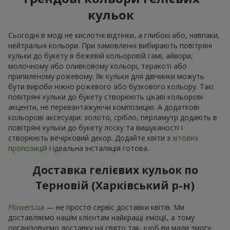
кульок
Сьогодні в моді не кислотні відтінки, а глибокі або, навпаки,
нейтральні кольори. При замовленні вибирають повітряні
кульки до букету в бежевій кольоровій гамі, айвори,
молочному або оливковому кольорі, теракоті або
припиленому рожевому. Як кульки для дівчинки можуть
бути вироби ніжно рожевого або бузкового кольору. Такі
повітряні кульки до букету створюють цікаві кольорові
акценти, не перевантажуючи композицію. А додаткові
кольорові аксесуари: золото, срібло, перламутр додають в
повітряні кульки до букету лоску та вишуканості і
створюють вечірковий декор. Додайте квіти з
хітових
пропозицій
і ідеальна інсталяція готова.
Доставка гелієвих кульок по
Терновій (Харківський р-н)
Flowers.ua
— не просто сервіс доставки квітів. Ми
доставляємо нашім клієнтам найкращі емоції, а тому
організовуємо доставку на свято так, щоб ви мали змогу