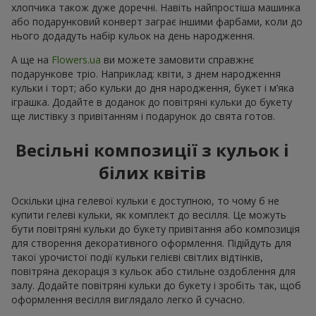
хлопчика також дуже доречні. Навіть найпростіша машинка
або подарунковий конверт заграє іншими фарбами, коли до
нього додадуть набір кульок на день народження.
А ще на
Flowers.ua
ви можете замовити справжнє
подарункове тріо. Наприклад: квіти, з днем народження
кульки і торт; або кульки до дня народження, букет і м’яка
іграшка. Додайте в доданок до повітряні кульки до букету
ще листівку з привітанням і подарунок до свята готов.
Весільні композиції з кульок і
білих квітів
Оскільки ціна гелевої кульки є доступною, то чому б не
купити гелеві кульки, як комплект до весілля. Це можуть
бути повітряні кульки до букету привітання або композиція
для створення декоративного оформлення. Підійдуть для
такої урочистої події кульки гелієві світлих відтінків,
повітряна декорація з кульок або стильне оздоблення для
залу. Додайте повітряні кульки до букету і зробіть так, щоб
оформлення весілля виглядало легко й сучасно.