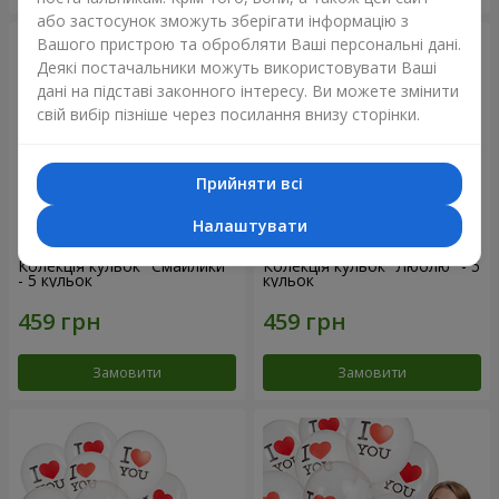
або застосунок зможуть зберігати інформацію з
Вашого пристрою та обробляти Ваші персональні дані.
Деякі постачальники можуть використовувати Ваші
дані на підставі законного інтересу. Ви можете змінити
свій вибір пізніше через посилання внизу сторінки.
Прийняти всі
Налаштувати
Колекція кульок "Смайлики"
Колекція кульок "Люблю" - 5
- 5 кульок
кульок
Замовити
Замовити