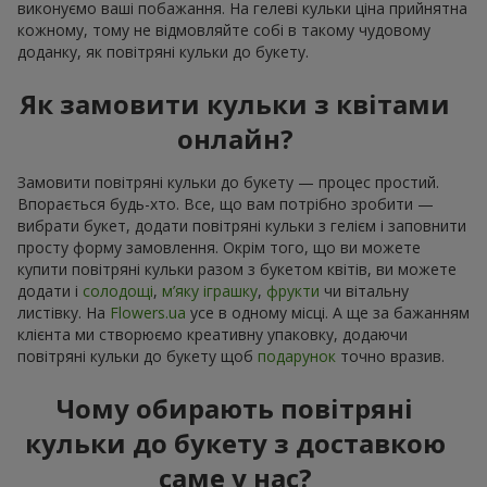
виконуємо ваші побажання. На гелеві кульки ціна прийнятна
кожному, тому не відмовляйте собі в такому чудовому
доданку, як повітряні кульки до букету.
Як замовити кульки з квітами
онлайн?
Замовити повітряні кульки до букету — процес простий.
Впорається будь-хто. Все, що вам потрібно зробити —
вибрати букет, додати повітряні кульки з гелієм і заповнити
просту форму замовлення. Окрім того, що ви можете
купити повітряні кульки разом з букетом квітів, ви можете
додати і
солодощі
,
м’яку іграшку
,
фрукти
чи вітальну
листівку. На
Flowers.ua
усе в одному місці. А ще за бажанням
клієнта ми створюємо креативну упаковку, додаючи
повітряні кульки до букету щоб
подарунок
точно вразив.
Чому обирають повітряні
кульки до букету з доставкою
саме у нас?