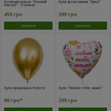
Колекція кульок "Коханій
Куля фольгована "Зірка"
Матусі!" - 5 кульок
Замовити
Замовити
Куля хромована Золото
Куля "Люблю тебе, мамо"