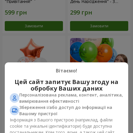
"Привітання!"
День Народження" - 3
кульки
Замовити
Замовити
Вітаємо!
Цей сайт запитує Вашу згоду на
обробку Ваших даних
Персоналізована реклама, контент, аналітика,
Фонтан куль “Світ чудес”
Коллекция шариков "День
вимірювання ефективності
рождения" (с Тедди)
Збереження і/або доступ до інформації на
Вашому пристрої
Інформація з Вашого пристрою (наприклад, файли
cookie та унікальні ідентифікатори) буде доступна
Замовити
Замовити
постачальникам. Крім того, вони, а також цей сайт