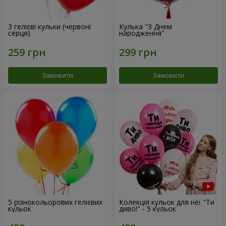
3 гелієві кульки (червоні
Кулька "З Днем
серця)
народження"
Замовити
Замовити
5 різнокольорових гелієвих
Колекція кульок для неї "Ти
кульок
диво!" - 5 кульок