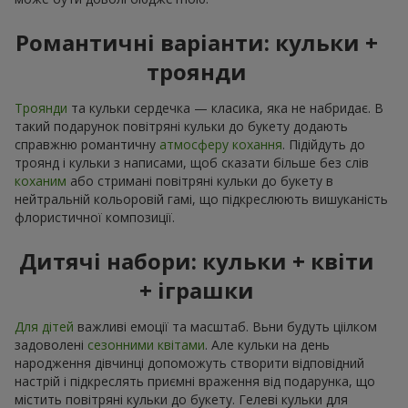
Романтичні варіанти: кульки +
троянди
Троянди
та кульки сердечка — класика, яка не набридає. В
такий подарунок повітряні кульки до букету додають
справжню романтичну
атмосферу кохання
. Підійдуть до
троянд і кульки з написами, щоб сказати більше без слів
коханим
або стримані повітряні кульки до букету в
нейтральній кольоровій гамі, що підкреслюють вишуканість
флористичної композиції.
Дитячі набори: кульки + квіти
+ іграшки
Для дітей
важливі емоції та масштаб. Вьни будуть ціілком
задоволені
сезонними квітами
. Але кульки на день
народження дівчинці допоможуть створити відповідний
настрій і підкреслять приємні враження від подарунка, що
містить повітряні кульки до букету. Гелеві кульки для