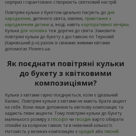
сюрприз і гарантовано створюють святковий настрій.
Повітряні кульки з букетом ідеально пасують до
дня
народження
, дитячого свята, ювілею,
привітання з
народженням дитини
а, іноді, навіть
корпоративної вечірки
.
Кульки
для чоловіка
теж доречні до свята. Замовити
повітряні кульки до букету з доставкою по Терновій
(Харківський р-н) разом зі свіжими живими квітами
допомогає Flowers.ua.
Як поєднати повітряні кульки
до букету з квітковими
композиціями?
Кульки з квітами гарно поєднуються, коли є ідеальний
баланс. Повітряні кульки з квітами не мають брати акцент
на себе. Вони лише доповнюють квіткову композицію та
задають певні акценти. Тому повітряні кульки до букету
маленького розміру з
гіпсофіл
чи
гвоздик
варто обирати
спокійні за колірною гамою та в невеликій кількості.
Натомість у великих композиціях з
орхідей
або
півоній