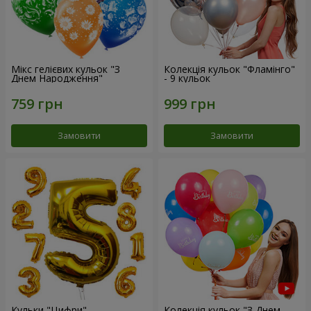
Мікс гелієвих кульок "З
Колекція кульок "Фламінго"
Днем Народження"
- 9 кульок
Замовити
Замовити
Кульки "Цифри"
Колекція кульок "З Днем