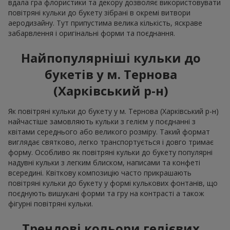
вдала гра флористики та декору дозволяє використовувати
повітряні кульки до букету зібрані в окремі витвори
аеродизайну. Тут припустима велика кількість, яскраве
забарвлення і оригінальні форми та поєднання.
Найпопулярніші кульки до
букетів у м. Тернова
(Харківський р-н)
Як повітряні кульки до букету у м. Тернова (Харківський р-н)
найчастіше замовляють кульки з гелієм у поєднанні з
квітами середнього або великого розміру. Такий формат
виглядає святково, легко транспортується і довго тримає
форму. Особливо як повітряні кульки до букету популярні
надувні кульки з легким блиском, написами та конфеті
всередині. Квіткову композицію часто прикрашають
повітряні кульки до букету у формі кулькових фонтанів, що
поєднують вишукані форми та гру на контрасті а також
фігурні повітряні кульки.
Трендові кольори гелієвих