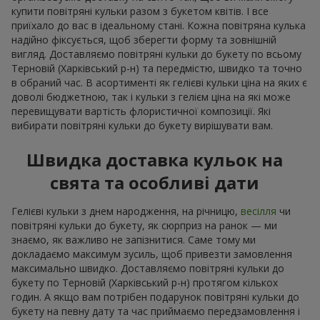
купити повітряні кульки разом з букетом квітів. І все
приїхало до вас в ідеальному стані. Кожна повітряна кулька
надійно фіксується, щоб зберегти форму та зовнішній
вигляд. Доставляємо повітряні кульки до букету по всьому
Терновій (Харківський р-н) та передмістю, швидко та точно
в обраний час. В асортименті як гелієві кульки ціна на яких є
доволі бюджетною, так і кульки з гелієм ціна на які може
перевищувати вартість флористичної композиції. Які
вибирати повітряні кульки до букету вирішувати вам.
Швидка доставка кульок на
свята та особливі дати
Гелієві кульки з днем народження, на річницю,
весілля
чи
повітряні кульки до букету, як сюрприз на ранок — ми
знаємо, як важливо не запізнитися. Саме тому ми
докладаємо максимум зусиль, щоб привезти замовлення
максимально швидко. Доставляємо повітряні кульки до
букету по Терновій (Харківський р-н) протягом кількох
годин. А якщо вам потрібен подарунок повітряні кульки до
букету на певну дату та час приймаємо передзамовлення і