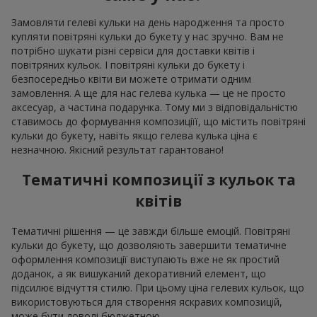
Замовляти гелеві кульки на день народження та просто
купляти повітряні кульки до букету у нас зручно. Вам не
потрібно шукати різні сервіси для доставки квітів і
повітряних кульок. І повітряні кульки до букету і
безпосередньо квіти ви можете отримати одним
замовлення. А ще для нас гелева кулька — це не просто
аксесуар, а частина подарунка. Тому ми з відповідальністю
ставимось до формування композиціїї, що містить повітряні
кульки до букету, навіть якщо гелева кулька ціна є
незначною. Якісний результат гарантовано!
Тематичні композиції з кульок та
квітів
Тематичні рішення — це завжди більше емоцій. Повітряні
кульки до букету, що дозволяють завершити тематичне
оформлення композиції виступають вже не як простий
доданок, а як вишуканий декоративний елемент, що
підсилює відчуття стилю. При цьому ціна гелевих кульок, що
використовуються для створення яскравих композицій,
може бути доволі бюджетною.