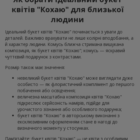
квітів "Кохаю" для близької
людини
Ідеальний букет квітів "Кохаю" починається з уваги до
деталей. Важливо врахувати не лише колірні вподобання, а
й характер людини. Комусь ближча стримана вишукана
композиція, як букет квітів "Кохаю"; комусь — яскравий
чуттєвий подарунок з контрастами.
Розмір також має значення:
невеликий букет квітів "Кохаю" може виглядати дуже
особисто — як флористичний комплімент до першого
побачення або освідчення;
величезна масштабна композиція квітів "Кохаю"
підкреслює серйозність намірів, підійде для
урочистого зізнання або особливого подарунка;
букет квітів "Кохаю" в авторському виконанні з
ексклюзивним оформленням стане в нагоді до
визначного моменту у стосунках.
Пам’ятайте: букет квітів "Кохаю" — це квіти з особливим