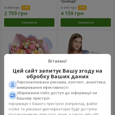
троянда"
3 449 грн
5 941 грн
Замовити
Замовити
Вітаємо!
Цей сайт запитує Вашу згоду на
обробку Ваших даних
Персоналізована реклама, контент, аналітика,
Букет "Казка мого життя"
Кошик "Янголятко"
вимірювання ефективності
Збереження і/або доступ до інформації на
2 332 грн
1 949 грн
Вашому пристрої
Інформація з Вашого пристрою (наприклад, файли
cookie та унікальні ідентифікатори) буде доступна
Замовити
Замовити
постачальникам. Крім того, вони, а також цей сайт