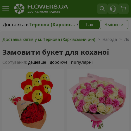
Доставка в
Тернова (Харківський р-н)
?
Так
Змінити
Доставка в
Тернова (Харківський р-н)
|
510 грн
Доставка квітів у м. Тернова (Харківський р-н)
> Нагода > Лю
Замовити букет для коханої
Сортування:
дешевше
дорожче
популярні