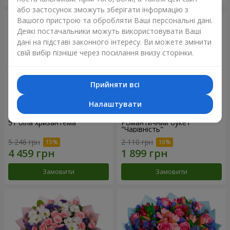
або застосунок зможуть зберігати інформацію з
Вашого пристрою та обробляти Ваші персональні дані.
Деякі постачальники можуть використовувати Ваші
дані на підставі законного інтересу. Ви можете змінити
свій вибір пізніше через посилання внизу сторінки.
Прийняти всі
Налаштувати
51 біла хризантема
Романтичний букет
"Чарівність"
5 246 грн
2 110 грн
Замовити
Замовити