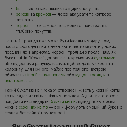
білі
— як ознака ніжних та щирих почуттів;
рожеві
та
кремові
— як ознака уваги та квіткове
визнання;
червоні
— як символ несамовитої пристрасті й
глибоких почуттів.
Навіть 1 троянда вже може бути ідеальним дарунком,
просто сьогодні ці витончені квіти часто звучать у нових
поєднаннях. Наприклад, червоні троянди з посланням, як
букет квітів "Кохаю" доповнюють кремовими
еустомами
або пудровими ранункулюсами, щоб додати м’якості та
колориту. Для ніжного, майже повітряного настрою
обирають
півонії
з
тюльпанами
або
кущові троянди
з
альстромерією
.
Такий букет квітів "Кохаю" створює ніжність у кожній квітці
та виглядає як квіти з ніжним посилом. А для тих, хто хоче
придбати нестандартні
букети квітів
, підійдуть авторські
мікси з
сезонних квітів
— вони формують емоційний букет із
серцем без зайвої помпезності.
Як обрати ідеальний букет