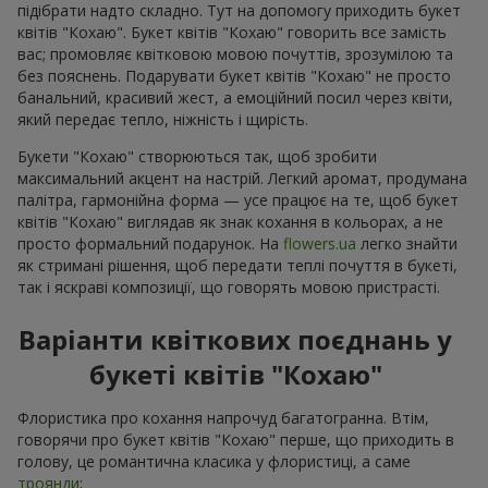
підібрати надто складно. Тут на допомогу приходить букет
квітів "Кохаю". Букет квітів "Кохаю" говорить все замість
вас; промовляє квітковою мовою почуттів, зрозумілою та
без пояснень. Подарувати букет квітів "Кохаю" не просто
банальний, красивий жест, а емоційний посил через квіти,
який передає тепло, ніжність і щирість.
Букети "Кохаю" створюються так, щоб зробити
максимальний акцент на настрій. Легкий аромат, продумана
палітра, гармонійна форма — усе працює на те, щоб букет
квітів "Кохаю" виглядав як знак кохання в кольорах, а не
просто формальний подарунок. На
flowers.ua
легко знайти
як стримані рішення, щоб передати теплі почуття в букеті,
так і яскраві композиції, що говорять мовою пристрасті.
Варіанти квіткових поєднань у
букеті квітів "Кохаю"
Флористика про кохання напрочуд багатогранна. Втім,
говорячи про букет квітів "Кохаю" перше, що приходить в
голову, це романтична класика у флористиці, а саме
троянди
: