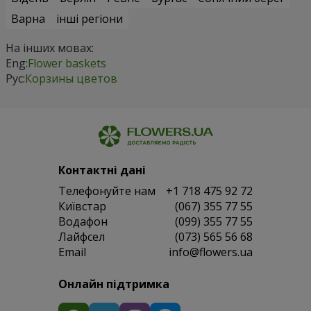
Варна
інші регіони
На інших мовах:
Eng:
Flower baskets
Рус:
Корзины цветов
Контактні дані
Телефонуйте нам
+1 718 475 92 72
Київстар
(067) 355 77 55
Водафон
(099) 355 77 55
Лайфсел
(073) 565 56 68
Email
info@flowers.ua
Онлайн підтримка