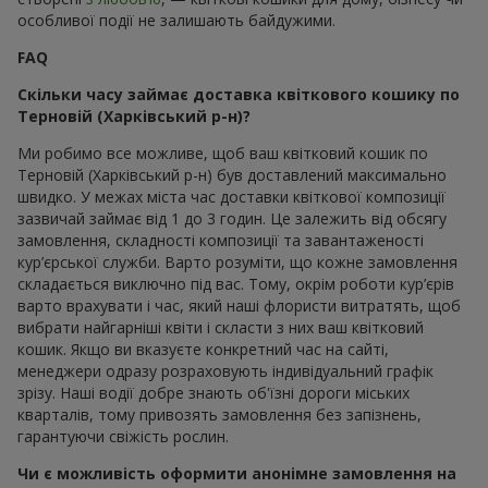
особливої події не залишають байдужими.
FAQ
Скільки часу займає доставка квіткового кошику по
Терновій (Харківський р-н)?
Ми робимо все можливе, щоб ваш квітковий кошик по
Терновій (Харківський р-н) був доставлений максимально
швидко. У межах міста час доставки квіткової композиції
зазвичай займає від 1 до 3 годин. Це залежить від обсягу
замовлення, складності композиції та завантаженості
кур’єрської служби. Варто розуміти, що кожне замовлення
складається виключно під вас. Тому, окрім роботи кур’єрів
варто врахувати і час, який наші флористи витратять, щоб
вибрати найгарніші квіти і скласти з них ваш квітковий
кошик. Якщо ви вказуєте конкретний час на сайті,
менеджери одразу розраховують індивідуальний графік
зрізу. Наші водії добре знають об'їзні дороги міських
кварталів, тому привозять замовлення без запізнень,
гарантуючи свіжість рослин.
Чи є можливість оформити анонімне замовлення на