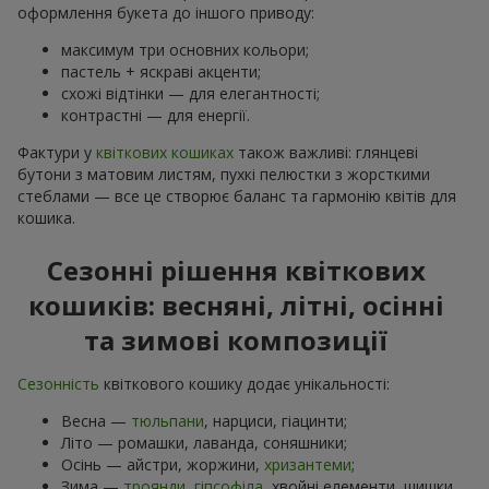
оформлення букета до іншого приводу:
максимум три основних кольори;
пастель + яскраві акценти;
схожі відтінки — для елегантності;
контрастні — для енергії.
Фактури у
квіткових кошиках
також важливі: глянцеві
бутони з матовим листям, пухкі пелюстки з жорсткими
стеблами — все це створює баланс та гармонію квітів для
кошика.
Сезонні рішення квіткових
кошиків: весняні, літні, осінні
та зимові композиції
Сезонність
квіткового кошику додає унікальності:
Весна —
тюльпани
, нарциси, гіацинти;
Літо — ромашки, лаванда, соняшники;
Осінь — айстри, жоржини,
хризантеми
;
Зима —
троянди
,
гіпсофіла
, хвойні елементи, шишки.