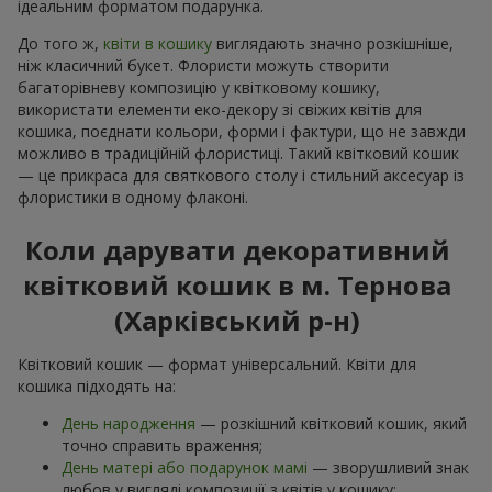
ідеальним форматом подарунка.
До того ж,
квіти в кошику
виглядають значно розкішніше,
ніж класичний букет. Флористи можуть створити
багаторівневу композицію у квітковому кошику,
використати елементи еко-декору зі свіжих квітів для
кошика, поєднати кольори, форми і фактури, що не завжди
можливо в традиційній флористиці. Такий квітковий кошик
— це прикраса для святкового столу і стильний аксесуар із
флористики в одному флаконі.
Коли дарувати декоративний
квітковий кошик в м. Тернова
(Харківський р-н)
Квітковий кошик — формат універсальний. Квіти для
кошика підходять на:
День народження
— розкішний квітковий кошик, який
точно справить враження;
День матері або подарунок мамі
— зворушливий знак
любов у вигляді композиції з квітів у кошику;