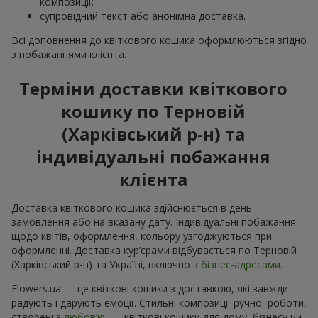
композиції;
супровідний текст або анонімна доставка.
Всі доповнення до квіткового кошика оформлюються згідно
з побажаннями клієнта.
Терміни доставки квіткового
кошику по Терновій
(Харківський р-н) та
індивідуальні побажання
клієнта
Доставка квіткового кошика здійснюється в день
замовлення або на вказану дату. Індивідуальні побажання
щодо квітів, оформлення, кольору узгоджуються при
оформленні. Доставка кур’єрами відбувається по Терновій
(Харківський р-н) та Україні, включно з
бізнес-адресами
.
Flowers.ua — це квіткові кошики з доставкою, які завжди
радують і дарують емоції. Стильні композиції ручної роботи,
створені
з любов’ю
, — квіткові кошики для дому, бізнесу чи