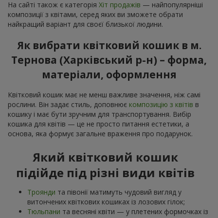
На сайті також є категорія
Хіт продажів
— найпопулярніші
композиції з квітами, серед яких ви зможете обрати
найкращий варіант для своєї близької людини.
Як вибрати квітковий кошик в м.
Тернова (Харківський р-н) – форма,
матеріали, оформлення
Квітковий кошик має не менш важливе значення, ніж самі
рослини. Він задає стиль, доповнює
композицію з квітів
в
кошику і має бути зручним для транспортування. Вибір
кошика для квітів — це не просто питання естетики, а
основа, яка формує загальне враження про подарунок.
Який квітковий кошик
підійде під різні види квітів
Троянди
та півонії матимуть чудовий вигляд у
витончених квіткових кошиках із лозових гілок;
Тюльпани
та весняні квіти — у плетених формочках із