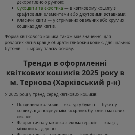
декоративною ручкою;
Сухоцвіти та екзотика
— в квітковому кошику з
крафтовими елементами або джутовими вставками;
Класичні квіти — у стриманих овальних або круглих
кошиках для квітів.
Форма квіткового кошика також має значення: для
розлогих квітів краще обирати глибокий кошик, для щільних
бутонів — широку пласку основу.
Тренди в оформленні
квіткових кошиків 2025 року в
м. Тернова (Харківський р-н)
У 2025 році у тренді серед квіткових кошиків:
Поєднання кольорів і текстур у букеті — букет у
кошику, що поєднує мікс яскравих бутонів і матових
листків;
Флористична упаковка з екоматеріалів — крафт,
мішковина, дерево;
Флористика на замовлення — індивідуальне