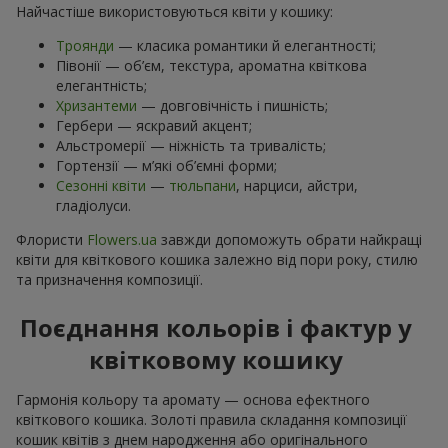
Найчастіше використовуються квіти у кошику:
Троянди
— класика романтики й елегантності;
Півонії — об’єм, текстура, ароматна квіткова
елегантність;
Хризантеми
— довговічність і пишність;
Гербери — яскравий акцент;
Альстромерії — ніжність та тривалість;
Гортензії — м’які об’ємні форми;
Сезонні квіти
—
тюльпани
, нарциси, айстри,
гладіолуси.
Флористи
Flowers.ua
завжди допоможуть обрати найкращі
квіти для квіткового кошика залежно від пори року, стилю
та призначення композиції.
Поєднання кольорів і фактур у
квітковому кошику
Гармонія кольору та аромату — основа ефектного
квіткового кошика. Золоті правила складання композиції
кошик квітів з днем ​​народження або оригінального