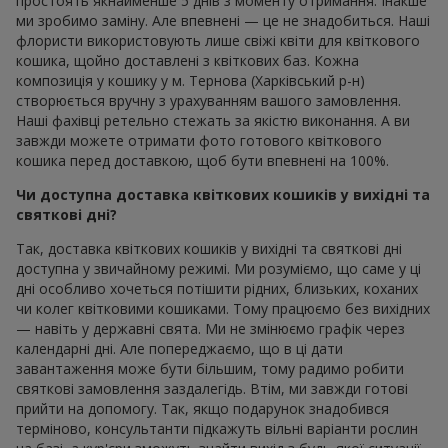
простоять якнайменше 5 днів з моменту отримання. Інакше
ми зробимо заміну. Але впевнені — це не знадобиться. Наші
флористи використовують лише свіжі квіти для квіткового
кошика, щойно доставлені з квіткових баз. Кожна
композиція у кошику у м. Тернова (Харківський р-н)
створюється вручну з урахуванням вашого замовлення.
Наші фахівці ретельно стежать за якістю виконання. А ви
завжди можете отримати фото готового квіткового
кошика перед доставкою, щоб бути впевнені на 100%.
Чи доступна доставка квіткових кошиків у вихідні та
святкові дні?
Так, доставка квіткових кошиків у вихідні та святкові дні
доступна у звичайному режимі. Ми розуміємо, що саме у ці
дні особливо хочеться потішити рідних, близьких, коханих
чи колег квітковими кошиками. Тому працюємо без вихідних
— навіть у державні свята. Ми не змінюємо графік через
календарні дні. Але попереджаємо, що в ці дати
завантаження може бути більшим, тому радимо робити
святкові замовлення заздалегідь. Втім, ми завжди готові
прийти на допомогу. Так, якщо подарунок знадобився
терміново, консультанти підкажуть вільні варіанти рослин