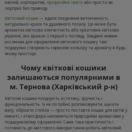
ювілей, корпоратив,
професійне свято
або просто як
сюрприз без приводу.
Квітковий кошик
— вдале поєднання витонченості,
натуральної краси та душевного посилу. Це може бути
ароматна квіткова елегантність або креативне квіткове
рішення, яке вражає з першого погляду. Завдяки живим
рослинам для оформлення квіткового кошику такі
подарунки створюють гармонію кольору та аромату в будь-
якому просторі.
Чому квіткові кошики
залишаються популярними в
м. Тернова (Харківський р-н)
Квіткові кошики поєднують естетику, зручність і
функціональність. Їх не потрібно розпаковувати, шукати
вазу, обрізати стебла — просто поставте кошик для квітів у
кімнаті, і атмосфера наповниться природніми ароматами у
подарунковому оформленні. Саме така практичність і
готовність до миттєвого використання робить квітковий