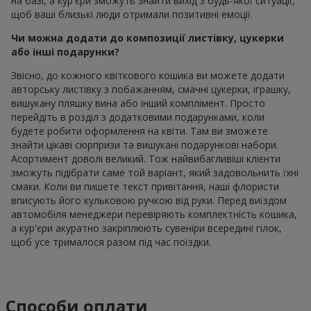
на базі, а кур'єри зможуть знайти вихід з будь-якої ситуації,
щоб ваші близькі люди отримали позитивні емоції.
Чи можна додати до композиції листівку, цукерки
або інші подарунки?
Звісно, до кожного квіткового кошика ви можете додати
авторську листівку з побажанням, смачні цукерки, іграшку,
вишукану пляшку вина або інший комплімент. Просто
перейдіть в розділ з додатковими подарунками, коли
будете робити оформлення на квіти. Там ви зможете
знайти цікаві сюрпризи та вишукані подарункові набори.
Асортимент доволі великий. Тож найвибагливіші клієнти
зможуть підібрати саме той варіант, який задовольнить їхні
смаки. Коли ви пишете текст привітання, наші флористи
вписують його кульковою ручкою від руки. Перед виїздом
автомобіля менеджери перевіряють комплектність кошика,
а кур'єри акуратно закріплюють сувеніри всередині гілок,
щоб усе трималося разом під час поїздки.
Способи оплати