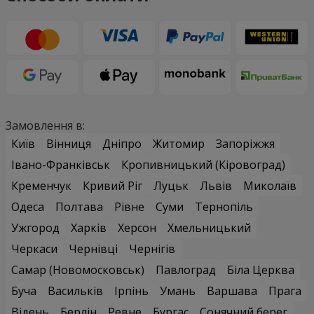
Замовлення в:
Київ
Вінниця
Дніпро
Житомир
Запоріжжя
Івано-Франківськ
Кропивницький (Кіровоград)
Кременчук
Кривий Ріг
Луцьк
Львів
Миколаїв
Одеса
Полтава
Рівне
Суми
Тернопіль
Ужгород
Харків
Херсон
Хмельницький
Черкаси
Чернівці
Чернігів
Самар (Новомосковськ)
Павлоград
Біла Церква
Буча
Васильків
Ірпінь
Умань
Варшава
Прага
Відень
Берлін
Ревне
Бургас
Сонячний берег