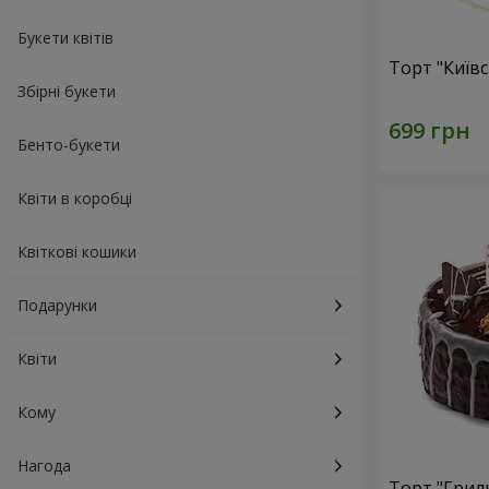
Букети квітів
Торт "Київ
Збірні букети
Бенто-букети
Квіти в коробці
Квіткові кошики
Подарунки
Квіти
Кому
Нагода
Торт "Грил