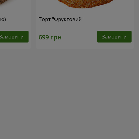
ею)
Торт "Фруктовий"
Замовити
Замовити