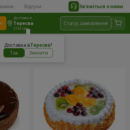
газини
Відгуки
Зв’яжіться з нами
Доставка в
и
Тересва
Статус замовлення
2132 грн
Доставка в
Тересва
?
Так
Змінити