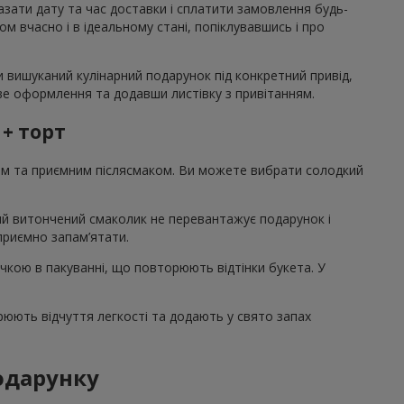
казати дату та час доставки і сплатити замовлення будь-
 вчасно і в ідеальному стані, попіклувавшись і про
и вишуканий кулінарний подарунок під конкретний привід,
аве оформлення та додавши листівку з привітанням.
 + торт
том та приємним післясмаком. Ви можете вибрати солодкий
акий витончений смаколик не перевантажує подарунок і
 приємно запам’ятати.
ічкою в пакуванні, що повторюють відтінки букета. У
рюють відчуття легкості та додають у свято запах
подарунку