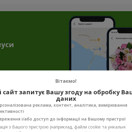
нуси
Вітаємо!
 сайт запитує Вашу згоду на обробку В
даних
внення до квітів — торт як подарунок 
рсоналізована реклама, контент, аналітика, вимірювання
ективності
і створюють незабутню атмосферу. Але букет квітів з тортом доз
ішення, якщо ви збираєтесь в гості, готуєтесь до побачення або
ереження і/або доступ до інформації на Вашому пристрої
уття свята.
ція з Вашого пристрою (наприклад, файли cookie та унікальні