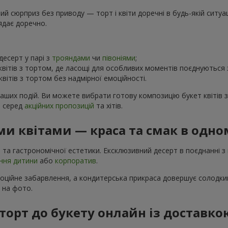
 сюрприз без приводу — торт і квіти доречні в будь-якій ситуаці
ядає доречно.
есерт у парі з
трояндами
чи
півоніями
;
вітів з тортом, де ласощі для особливих моментів поєднуються
вітів з тортом без надмірної емоційності.
ваших подій. Ви можете вибрати готову композицію букет квітів 
в серед
акційних пропозицій
та хітів.
и квітами — краса та смак в одно
 та гастрономічної естетики. Ексклюзивний десерт в поєднанні з
ння дитини
або
корпоратив
.
моційне забарвлення, а кондитерська прикраса довершує солодкий
і на фото.
торт до букету онлайн із доставкою