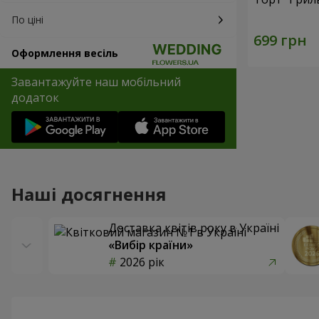
По ціні
Оформлення весіль
Завантажуйте наш мобільний
додаток
Наші досягнення
Доставка квітів року в Україні
«Вибір країни»
2026 рік