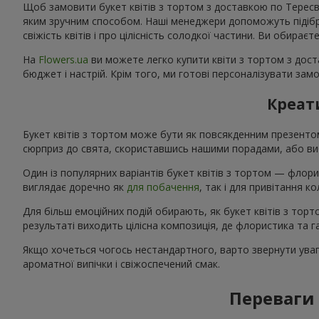
Щоб замовити букет квітів з тортом з доставкою по Тересві,
яким зручним способом. Наші менеджери допоможуть підібрат
свіжість квітів і про цілісність солодкої частини. Ви обирає
На
Flowers.ua
ви можете легко купити квіти з тортом з доста
бюджет і настрій. Крім того, ми готові персоналізувати зам
Креати
Букет квітів з тортом може бути як повсякденним презент
сюрприз до свята, скориставшись нашими порадами, або виб
Один із популярних варіантів букет квітів з тортом — флори
виглядає доречно як
для побачення
, так і для привітання 
Для більш емоційних подій обирають, як букет квітів з тор
результаті виходить цілісна композиція, де флористика та
Якщо хочеться чогось нестандартного, варто звернути увагу
ароматної випічки і свіжоспечений смак.
Переваги 