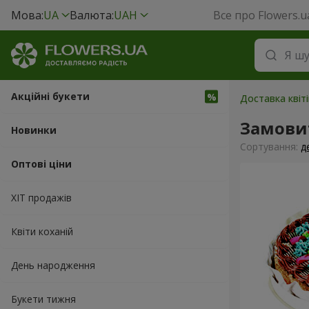
Мова:
UA
Валюта:
UAH
Все про Flowers.u
Акційні букети
Доставка квіті
Замови
Новинки
Сортування:
д
Оптові ціни
ХІТ продажів
Квіти коханій
День народження
Букети тижня