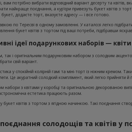
 вам потрібно вибрати відповідний варіант десерту та квітів, в
и найкраще поєднання, а кур’єри привезуть букет квітів з тортом
те букет, додаєте торт, вказуєте адресу — і все готово.
вкою по Тересві в одному замовленні. У каталозі легко підібрат
овлення букет квітів з тортом під ваші потреби, підібравши яскр
вні ідеї подарункових наборів — квіти
ом, так і оригінальним подарунковим набором з солодким акцен
рати свій варіант.
стика у спокійній колірній гамі та міні-торт із ніжним кремом. Т
колеги. Це акуратний солодкий комплімент, який легко прийняти й
том набори з квітами у коробці та оригінальною декорованою вип
 гастрономічна естетика працюють разом.
 букет квітів з тортом з ягідною начинкою. Такі поєднання ство
поєднання солодощів та квітів у 