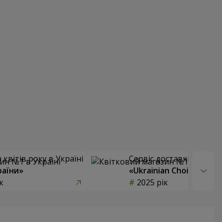
квітів року в Україні
Сервіс доставки квітів
раїни»
«Ukrainian Choice»
к
2025 рік