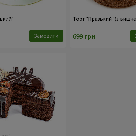
ський"
Торт "Празький" (з вишн
Замовити
ьяж"