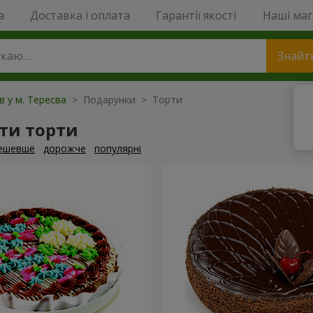
a
Доставка і оплата
Гарантії якості
Наші ма
Знайт
в у м. Тересва
> Подарунки > Торти
ти торти
ешевше
дорожче
популярні