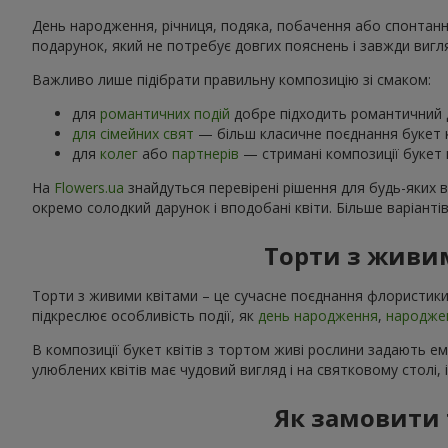
День народження, річниця, подяка, побачення або спонтанний
подарунок, який не потребує довгих пояснень і завжди вигл
Важливо лише підібрати правильну композицію зі смаком:
для
романтичних подій
добре підходить романтичний д
для сімейних свят
— більш класичне поєднання букет к
для
колег
або
партнерів
— стримані композиції букет к
На
Flowers.ua
знайдуться перевірені рішення для будь-яких 
окремо солодкий дарунок і вподобані квіти. Більше варіанті
Торти з живим
Торти з живими квітами – це сучасне поєднання флористики
підкреслює особливість події, як
день народження
,
народже
В композиції букет квітів з тортом живі рослини задають е
улюблених квітів має чудовий вигляд і на святковому столі, 
Як замовити 