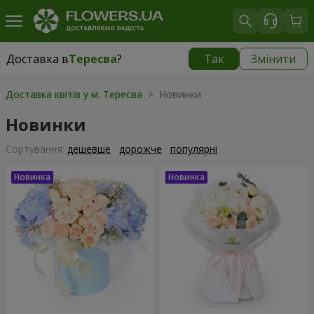
Доставка в
Тересва
?
Так
Змінити
Доставка в
Тересва
|
2132 грн
Доставка квітів у м. Тересва
> Новинки
Новинки
Сортування:
дешевше
дорожче
популярні