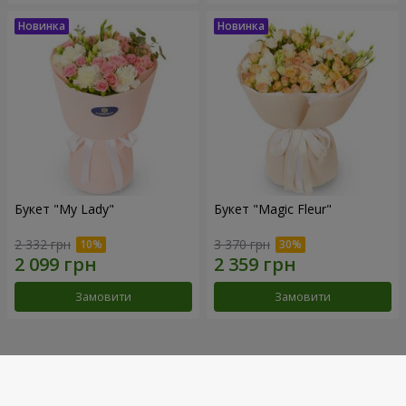
Букет "My Lady"
Букет "Magic Fleur"
2 332 грн
3 370 грн
Замовити
Замовити
Наші досягнення