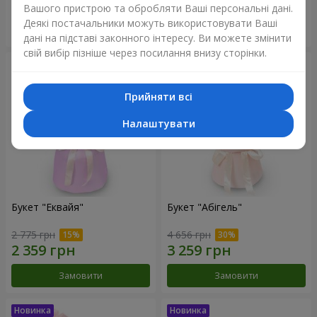
Вашого пристрою та обробляти Ваші персональні дані.
Деякі постачальники можуть використовувати Ваші
Замовити
Замовити
дані на підставі законного інтересу. Ви можете змінити
свій вибір пізніше через посилання внизу сторінки.
Прийняти всі
Налаштувати
Букет "Еквайя"
Букет "Абігель"
2 775 грн
4 656 грн
Замовити
Замовити