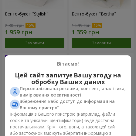
Бенто-букет "Stylish"
Бенто-букет "Bertha"
2 305 грн
1 599 грн
Замовити
Замовити
Вітаємо!
Цей сайт запитує Вашу згоду на
обробку Ваших даних
Персоналізована реклама, контент, аналітика,
вимірювання ефективності
Збереження і/або доступ до інформації на
Вашому пристрої
Інформація з Вашого пристрою (наприклад, файли
Букет "Kamaliya"
Букет "Moon Dance"
cookie та унікальні ідентифікатори) буде доступна
постачальникам. Крім того, вони, а також цей сайт
3 465 грн
2 656 грн
або застосунок зможуть зберігати інформацію з