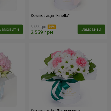
Композиція "Finella"
3 656 грн
Замовити
Замовити
Композиція "Літня хмара"