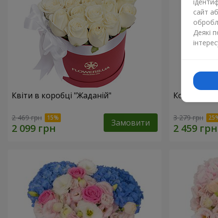
ідентиф
сайт а
обробля
Деякі 
інтерес
Квіти в коробці "Жаданій"
Композиція 
2 469 грн
3 279 грн
Замовити