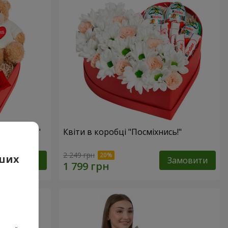
 презент"
Квіти в коробці "Посміхнись!"
2 249 грн
аших
Замовити
Замовити