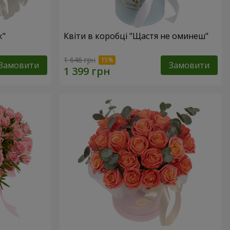
к"
Квіти в коробці "Щастя не оминеш"
1 646 грн
Замовити
Замовити