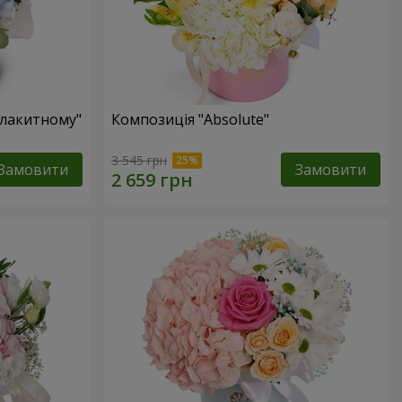
блакитному"
Композиція "Absolute"
3 545 грн
Замовити
Замовити