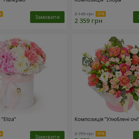
3 145 грн
Замовити
"Eliza"
Композиція "Улюблені очі
3 799 грн
Замовити