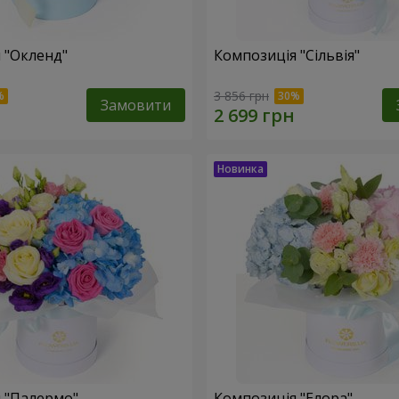
 "Окленд"
Композиція "Сільвія"
3 856 грн
Замовити
 "Палермо"
Композиція "Елора"