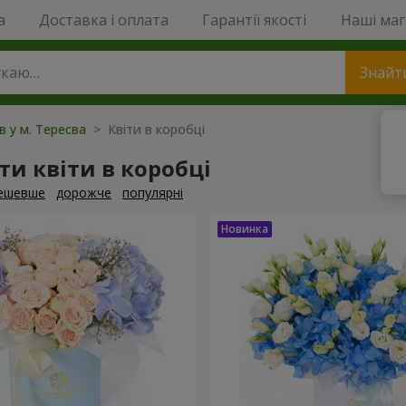
a
Доставка і оплата
Гарантії якості
Наші ма
Знайт
в у м. Тересва
> Квіти в коробці
и квіти в коробці
ешевше
дорожче
популярні