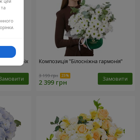
ж цей
 та
онного
орінки.
бов в твоїх
Композиція "Білосніжна гармонія"
3 199 грн
Замовити
Замовити