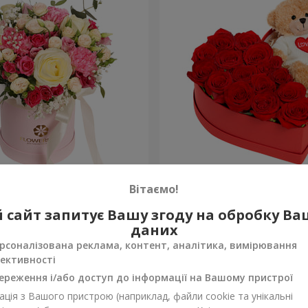
робці "Помпадур"
Композиція "Зворушливий
Вітаємо!
2 221 грн
 сайт запитує Вашу згоду на обробку В
Замовити
даних
рсоналізована реклама, контент, аналітика, вимірювання
ективності
ереження і/або доступ до інформації на Вашому пристрої
ція з Вашого пристрою (наприклад, файли cookie та унікальні