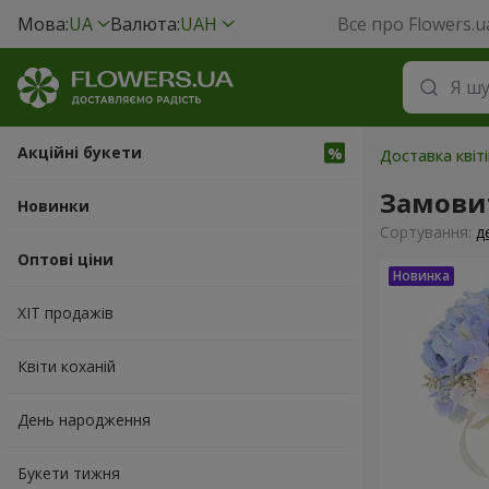
Мова:
UA
Валюта:
UAH
Все про Flowers.u
Акційні букети
Доставка квіті
Замовит
Новинки
Сортування:
д
Оптові ціни
ХІТ продажів
Квіти коханій
День народження
Букети тижня