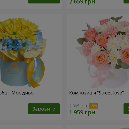
обці "Моє диво"
Композиція "Street love"
2 305 грн
Замовити