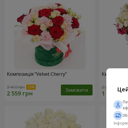
Композиція "Velvet Cherry"
Квіти в ко
3 412 грн
2 249 грн
Цей
Замовити
Пе
еф
Зб
Інформа