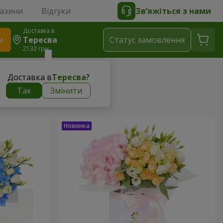
газини
Відгуки
Зв’яжіться з нами
Доставка в
и
Тересва
Статус замовлення
2132 грн
Доставка в
Тересва
?
Так
Змінити