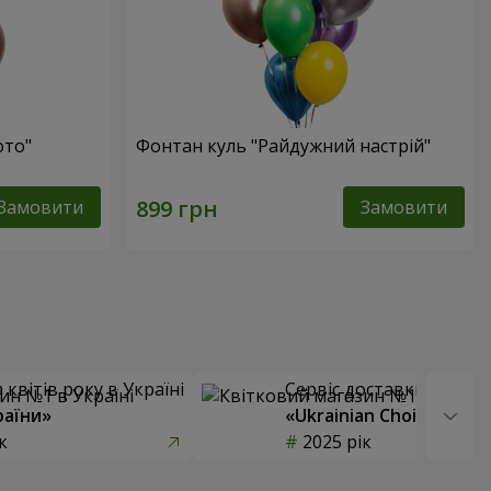
ото"
Фонтан куль "Райдужний настрій"
Замовити
Замовити
квітів року в Україні
Сервіс доставки квітів
раїни»
«Ukrainian Choice»
к
2025 рік