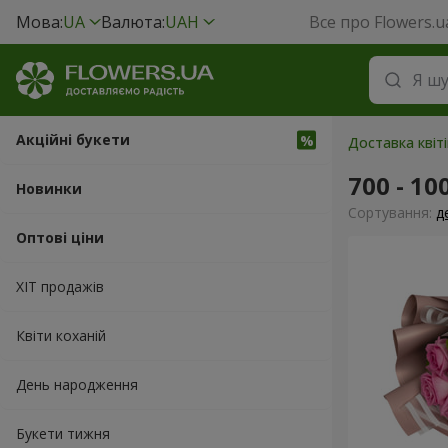
Мова:
UA
Валюта:
UAH
Все про Flowers.u
Акційні букети
Доставка квіті
700 - 10
Новинки
Сортування:
д
Оптові ціни
ХІТ продажів
Квіти коханій
День народження
Букети тижня