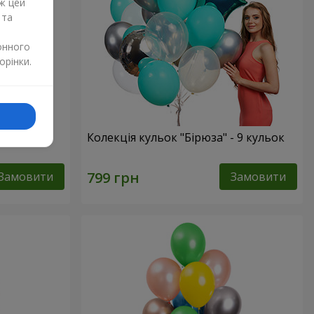
ж цей
 та
онного
орінки.
одження"
Колекція кульок "Бірюза" - 9 кульок
Замовити
Замовити