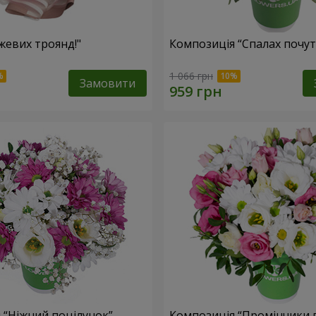
жевих троянд!"
Композиція “Спалах почут
1 066 грн
Замовити
 “Ніжний поцілунок”
Композиція “Промінчики в