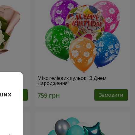
Мікс гелієвих кульок "З Днем
Народження"
аших
Замовити
Замовити