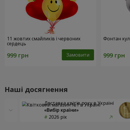
11 жовтих смайликів і червоних
Фонтан кул
сердець
Замовити
Наші досягнення
Доставка квітів року в Україні
«Вибір країни»
2026 рік