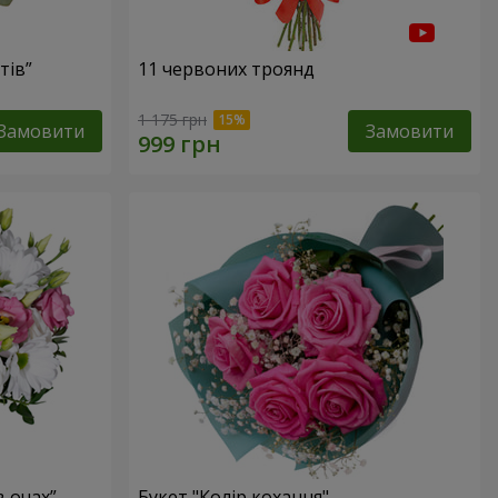
тів”
11 червоних троянд
1 175 грн
Замовити
Замовити
 очах”
Букет "Колір кохання"