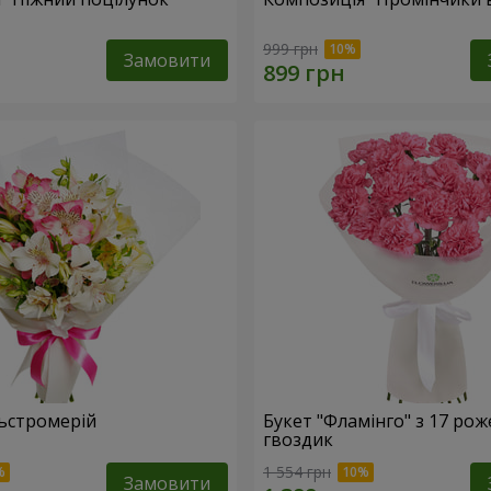
999 грн
Замовити
льстромерій
Букет "Фламінго" з 17 ро
гвоздик
1 554 грн
Замовити