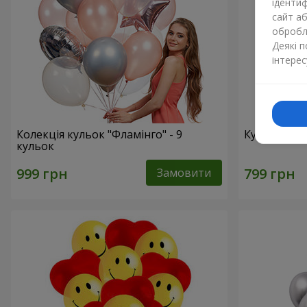
ідентиф
сайт а
обробля
Деякі 
інтерес
Колекція кульок "Фламінго" - 9
Кульки "Ци
кульок
Замовити