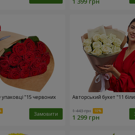
О упаковці "15 червоних
Авторський букет "11 біли
1 443 грн
Замовити