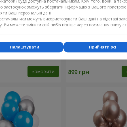
ікатори) буде доступна постачальникам. Крім того, вони, а тако
бо застосунок зможуть зберігати інформацію з Вашого пристрою
ти Ваші персональні дані.
постачальники можуть використовувати Ваші дані на підставі зак
у. Ви можете змінити свій вибір пізніше через посилання внизу ст
Налаштувати
Прийняти всі
фри"
Мікс смайлів "З Днем Нар
Замовити