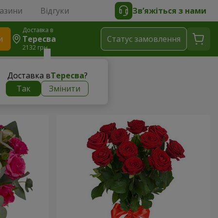
газини
Відгуки
Зв’яжіться з нами
Доставка в
и
Тересва
Статус замовлення
2132 грн
Доставка в
Тересва
?
Так
Змінити