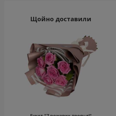
Щойно доставили
Букет "7 рожевих троянд!"