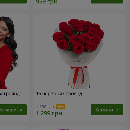
х троянд!"
15 червоних троянд
1 856 грн
Замовити
Замовити