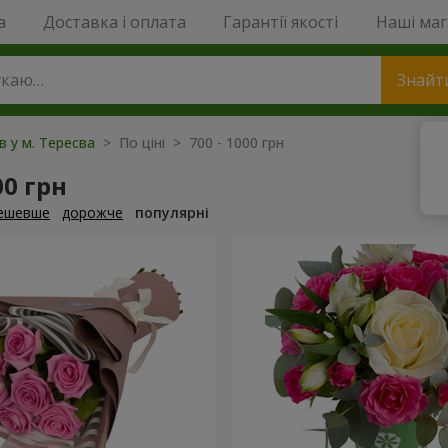
a
Доставка і оплата
Гарантії якості
Наші ма
Знайт
в у м. Тересва
> По ціні > 700 - 1000 грн
00 грн
ешевше
дорожче
популярні