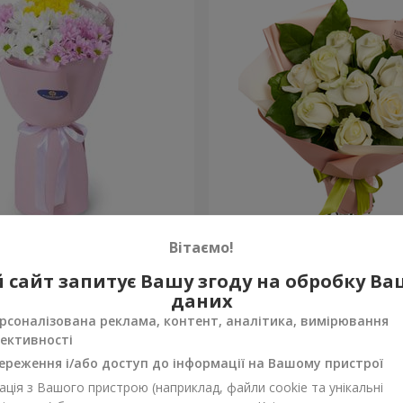
и року"
Букет "9 білих троянд"
Вітаємо!
1 288 грн
 сайт запитує Вашу згоду на обробку В
Замовити
даних
рсоналізована реклама, контент, аналітика, вимірювання
ективності
ереження і/або доступ до інформації на Вашому пристрої
ція з Вашого пристрою (наприклад, файли cookie та унікальні