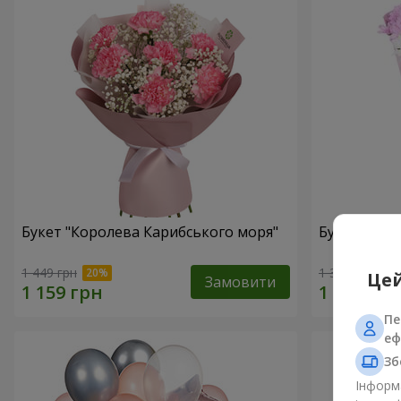
Букет "Королева Карибського моря"
Букет "Пор
1 449 грн
1 374 грн
Цей
Замовити
Пе
еф
Зб
Інформа