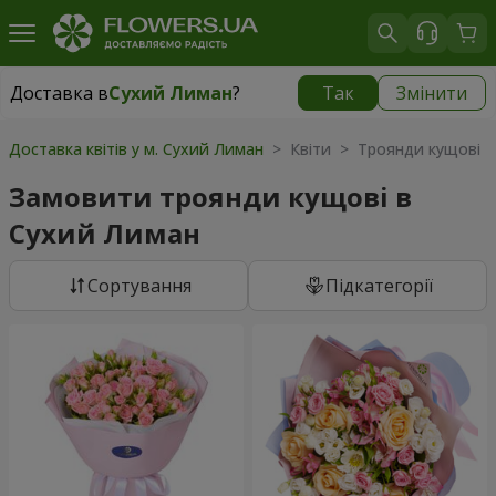
Доставка в
Сухий Лиман
?
Так
Змінити
Доставка в
Сухий Лиман
|
безкоштовно
Доставка квітів у м. Сухий Лиман
> Квіти > Троянди кущові
Замовити троянди кущові в
Сухий Лиман
Сортування
Підкатегорії