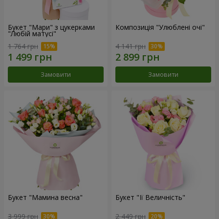
Букет "Мари" з цукерками
Композиція "Улюблені очі"
"Любій матусі"
1 764 грн
4 141 грн
Замовити
Замовити
Букет "Мамина весна"
Букет "Її Величність"
3 999 грн
2 449 грн