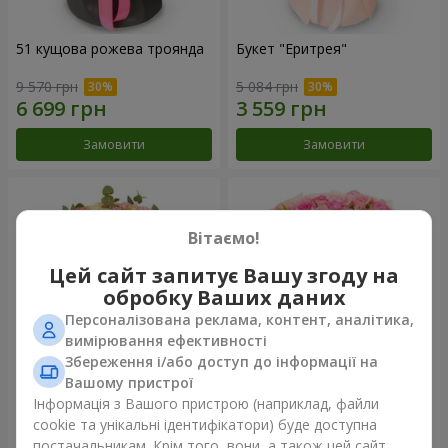
51 кущова рожева троянда
Букет "Еритрея"
9 570 грн
5 084 грн
Замовити
Замовити
Вітаємо!
Цей сайт запитує Вашу згоду на
обробку Ваших даних
Персоналізована реклама, контент, аналітика,
вимірювання ефективності
Збереження і/або доступ до інформації на
Вашому пристрої
Букет "Nude Perfume"
Букет "Рожева ніжність"
Інформація з Вашого пристрою (наприклад, файли
cookie та унікальні ідентифікатори) буде доступна
3 128 грн
4 856 грн
постачальникам. Крім того, вони, а також цей сайт