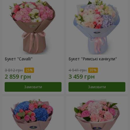
Букет "Cаvalli"
Букет "Римські канікули"
3 812 грн
4 941 грн
Замовити
Замовити