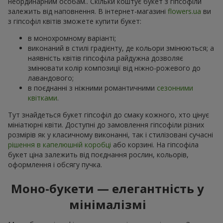
неординарним особам.. Скільки коштує букет з гіпсофіли
залежить від наповнення. В інтернет-магазині
flowers.ua
ви
з гіпсофіл квітів зможете купити букет:
в монохромному варіанті;
виконаний в стилі градієнту, де кольори змінюються; а
наявність квітів гіпсофіла райдужна дозволяє
змінювати колір композиції від ніжно-рожевого до
лавандового;
в поєднанні з ніжними романтичними
сезонними
квітками
.
Тут знайдеться букет гіпсофіл до смаку кожного, хто цінує
мініатюрні квіти. Доступні до замовлення гіпсофіли різних
розмірів як у класичному виконанні, так і стилізовані сучасні
рішення в капелюшній коробці
або корзині. На гіпсофіла
букет ціна залежить від поєднання рослин, кольорів,
оформлення і обсягу пучка.
Моно-букети — елегантність у
мінімалізмі