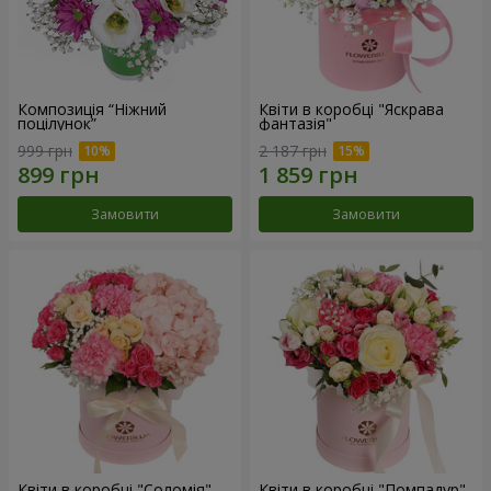
Композиція “Ніжний
Квіти в коробці "Яскрава
поцілунок”
фантазія"
999 грн
2 187 грн
Замовити
Замовити
Квіти в коробці "Соломія"
Квіти в коробці "Помпадур"