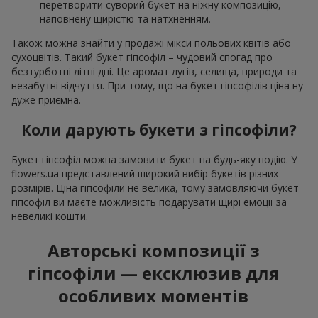
перетворити суворий букет на ніжну композицію,
наповнену щирістю та натхненням.
Також можна знайти у продажі мікси польових квітів або
сухоцвітів. Такий букет гіпсофіл – чудовий спогад про
безтурботні літні дні. Це аромат лугів, селища, природи та
незабутні відчуття. При тому, що на букет гіпсофілів ціна ну
дуже приємна.
Коли дарують букети з гіпсофіли?
Букет гіпсофіл можна замовити букет на будь-яку подію. У
flowers.ua представлений широкий вибір букетів різних
розмірів. Ціна гіпсофіли не велика, тому замовляючи букет
гіпсофіл ви маєте можливість подарувати щирі емоції за
невеликі кошти.
Авторські композиції з
гіпсофіли — ексклюзив для
особливих моментів