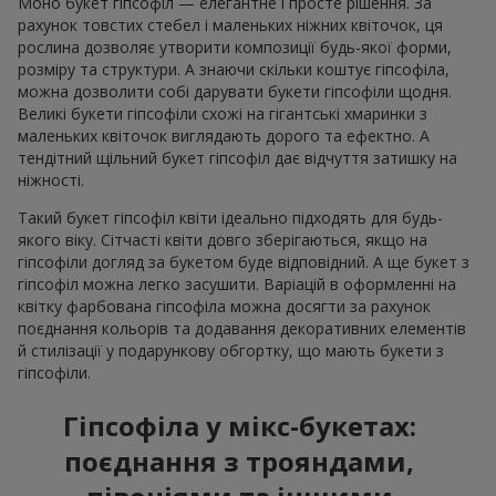
Моно букет гіпсофіл — елегантне і просте рішення. За
рахунок товстих стебел і маленьких ніжних квіточок, ця
рослина дозволяє утворити композиції будь-якої форми,
розміру та структури. А знаючи скільки коштує гіпсофіла,
можна дозволити собі дарувати букети гіпсофіли щодня.
Великі букети гіпсофіли схожі на гігантські хмаринки з
маленьких квіточок виглядають дорого та ефектно. А
тендітний щільний букет гіпсофіл дає відчуття затишку на
ніжності.
Такий букет гіпсофіл квіти ідеально підходять для будь-
якого віку. Сітчасті квіти довго зберігаються, якщо на
гіпсофіли догляд за букетом буде відповідний. А ще букет з
гіпсофіл можна легко засушити. Варіацій в оформленні на
квітку фарбована гіпсофіла можна досягти за рахунок
поєднання кольорів та додавання декоративних елементів
й стилізації у подарункову обгортку, що мають букети з
гіпсофіли.
Гіпсофіла у мікс-букетах:
поєднання з трояндами,