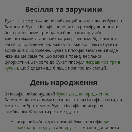
Весілля та заручини
Букет з гіпсофіл — чи не найкращий для весільних букетів.
Замовити букет гіпсофіл невеликого розміру доповнити
його розкішними трояндами білого кольору або
хризантемами стане найкращим рішенням. Від кількості
квітів і оформлення залежить скільки коштують букети
зоряний в оформленні. Букет з гіпсофіл весільний вийде
ніжним. Це саме те, що зараз в тренді весільної
флористики. Замовте до букет гіпсофіл
яскраві повітряні
кульки
, щоб додати ще більше позитивних емоцій.
День народження
З гіпсофіл вийде чудовий
букет до дня народження
.
Залежно від того, кому призначаються гіпсофіла квіти, ви
можете вибрати моно букет гіпсофіл чи яскраву
комбінацію. Флористи рекомендують:
яскравий або одноколірний букет гіпсофіл
для
найкращої подруги
або
друга
— можна доповнити