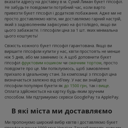
вказати адресу на доставку в м. Сухий Лиман букет гіпсофіл.
Не забудьте повідомити потрібний час, коли варто
привезти букет гіпсофіл і додаткові побажання. Адже ми не
просто доставляємо квіти, ми доставляємо гарний настрій,
який з задоволенням зафіксуємо на фото/відео, якщо ви
цього забажаєте. І гіпсофіли ціна за 1 шт. яких мінімальна
цього коштують!
Свіжість кожного букет гіпсофіл гарантована. Якщо ви
вирішите гіпсофіли купити у нас, квіти простоять не менше
ніж 5 днів, або ми замінимо їх. А щоб доповнити букет
гіпсофіл
фруктовим кошиком
чи
смачним тортом
, просто
повідомте про це. Ми попіклуємось, щоб замовлення
приїхало в ідеальному стані. За композиції з гіпсофіл ціна
визначається залежно від об’єму. У нас ви знайдете
гіпсофіли популярні букети як
до 1500 грн
, так і
вище
.
Оплата здійснюється на картку будь-яким зручним
способом. Ми підтримуємо сервіси GooglePay та ApplePay.
В які міста ми доставляємо
Ми пропонуємо широкий вибір квітів і доставляємо букет
гіпсофіл в понад 1000 міст України. Точний перелік, куди ми