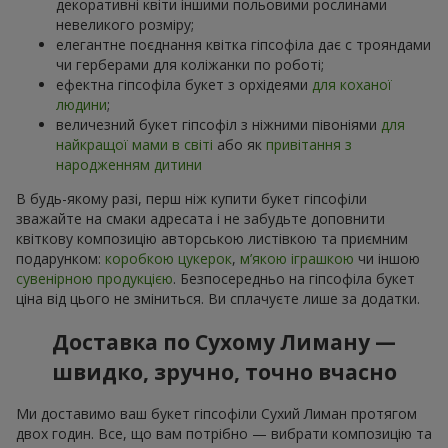
декоративні квіти іншими польовими рослинами
невеликого розміру;
елегантне поєднання квітка гіпсофіла дає с трояндами
чи герберами для коліжанки по роботі;
ефектна гіпсофіла букет з орхідеями
для коханої
людини
;
величезний букет гіпсофіл з ніжними півоніями
для
найкращої мами в світі
або як
привітання з
народженням дитини
В будь-якому разі, перш ніж купити букет гіпсофіли
зважайте на смаки адресата і не забудьте доповнити
квіткову композицію авторською листівкою та приємним
подарунком:
коробкою цукерок
,
м’якою іграшкою
чи іншою
сувенірною продукцією
. Безпосередньо на гіпсофіла букет
ціна від цього не зміниться. Ви сплачуєте лише за додатки.
Доставка по Сухому Лиману —
швидко, зручно, точно вчасно
Ми доставимо ваш букет гіпсофіли Сухий Лиман протягом
двох годин. Все, що вам потрібно — вибрати композицію та