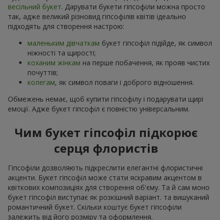
весільний букет
. Дарувати букети гіпсофіли можна просто
так, адже великий різновид гіпсофілів квітів ідеально
підходять для створення настрою:
маленьким дівчаткам
букет гіпсофіл підійде, як символ
ніжності та щирості;
коханим жінкам
на перше побачення, як прояв чистих
почуттів;
колегам
, як символ поваги і доброго відношення.
Обмежень немає, щоб купити гіпсофілу і подарувати щирі
емоції. Адже букет гіпсофіл є повністю універсальним.
Чим букет гіпсофіл підкорює
серця флористів
Гіпсофіли дозволяють підкреслити елегантні флористичні
акценти. Букет гіпсофіл може стати яскравим акцентом в
квіткових композиціях для створення об'єму. Та й сам моно
букет гіпсофіл виступає як розкішний варіант. та вишуканий
романтичний букет. Скільки коштує букет гіпсофіли
залежить від його розміру та оформлення.