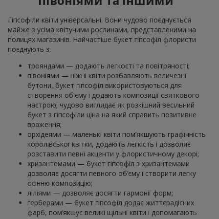
півоніями та іншими
Гіпсофіли квіти універсальні. Вони чудово поєднується
майже з усіма квітучими рослинами, представленими на
полицях магазинів. Найчастіше букет гіпсофіл флористи
поєднують з:
трояндами — додають легкості та повітряності;
півоніями — ніжні квіти розбавляють величезні
бутони, букет гіпсофіл використовуються для
створення об'єму і додають композиції святкового
настрою; чудово виглядає як розкішний весільний
букет з гіпсофіли ціна на який справить позитивне
враження;
орхідеями — маленькі квіти пом’якшують графічність
королівської квітки, додають легкість і дозволяє
розставити певні акценти у флористичному декорі;
хризантемами — букет гіпсофіл з хризантемами
дозволяє досягти певного об’єму і створити легку
осінню композицію;
ліліями — дозволяє досягти гармонії форм;
герберами — букет гіпсофіл додає життєрадісних
фарб, пом’якшує великі щільні квіти і допомагають