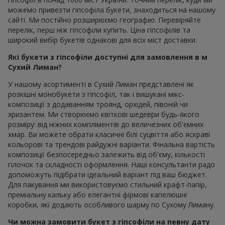
можемо привезти гіпсофіла букети, знаходиться на нашому
сайті. Ми постійно розширюємо географію. Перевіряйте
перелік, перш ніж гіпсофіли купить. Ціна гіпсофілів та
широкий вибір букетів однакові для всіх міст доставки.
Які букети з гіпсофіли доступні для замовлення в м
Сухий Лиман?
У нашому асортименті в Сухий Лиман представлені як
розкішні монобукети з гіпсофіл, так і вишукані мікс-
композиції з додаванням троянд, орхідей, півоній чи
хризантем. Ми створюємо квіткові шедеври будь-якого
розміру: від ніжних компліментів до величезних об'ємних
хмар. Ви можете обрати класичні білі суцвіття або яскраві
кольорові та трендові райдужні варіанти. Фінальна вартість
композиції безпосередньо залежить від об'єму, кількості
гілочок та складності оформлення. Наші консультанти радо
допоможуть підібрати ідеальний варіант під ваш бюджет.
Для пакування ми використовуємо стильний крафт-папір,
преміальну кальку або елегантні фірмові капелюшні
коробки, які додають особливого шарму по Сухому Лиману.
Чи можна замовити букет з гіпсофіли на певну дату