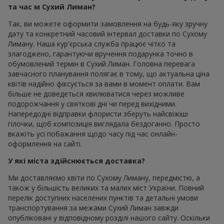
та час м Сухий Лиман?
Так, ви можете оформити замовлення на будь-яку зручну
дату та конкретний часовий інтервал доставки по Сухому
Лиману. Наша кур'єрська служба працює чітко та
злагоджено, гарантуючи вручення подарунка точно в
обумовлений термін в Сухий Лиман. Головна перевага
завчасного планування полягає в тому, що актуальна ціна
квітів надійно фіксується за вами в момент оплати. Вам
більше не доведеться хвилюватися через можливе
подорожчання у святкові дні чи перед вихідними.
Напередодні відправки флористи зберуть найсвіжіші
гілочки, щоб композиція виглядала бездоганно. Просто
вкажіть усі побажання щодо часу під час онлайн-
оформлення на сайті.
У які міста здійснюється доставка?
Ми доставляємо квіти по Сухому Лиману, передмістю, а
також у більшість великих та малих міст України. Повний
перелік доступних населених пунктів та детальні умови
транспортування за межами Сухий Лиман завжди
опубліковані у відповідному розділі нашого сайту. Оскільки