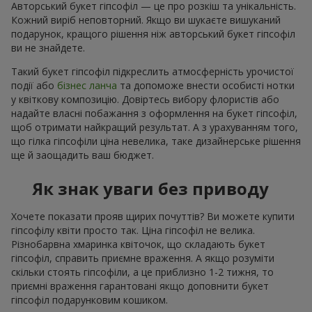
Авторський букет гіпсофіл — це про розкіш та унікальність.
Кожний виріб неповторний. Якщо ви шукаєте вишуканий
подарунок, кращого рішення ніж авторський букет гіпсофіл
ви не знайдете.
Такий букет гіпсофіл підкреслить атмосферність урочистої
події або
бізнес ланча
та допоможе внести особисті нотки
у квіткову композицію. Довіртесь вибору флористів або
надайте власні побажання з оформлення на букет гіпсофіл,
щоб отримати найкращий результат. А з урахуванням того,
що гілка гіпсофіли ціна невелика, таке дизайнерське рішення
ще й заощадить ваш бюджет.
Як знак уваги без приводу
Хочете показати прояв щирих почуттів? Ви можете купити
гіпсофілу квіти просто так. Ціна гіпсофіл не велика.
Різнобарвна хмаринка квіточок, що складають букет
гіпсофіл, справить приємне враження. А якщо розуміти
скільки стоять гіпсофіли, а це приблизно 1-2 тижня, то
приємні враження гарантовані якщо доповнити букет
гіпсофіл подарунковим кошиком.