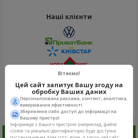
Наші клієнти
Вітаємо!
Цей сайт запитує Вашу згоду на
обробку Ваших даних
Персоналізована реклама, контент, аналітика,
вимірювання ефективності
Переглянути все
Збереження і/або доступ до інформації на
Вашому пристрої
Інформація з Вашого пристрою (наприклад, файли
cookie та унікальні ідентифікатори) буде доступна
Замовляйте в додатку
постачальникам. Крім того, вони, а також цей сайт