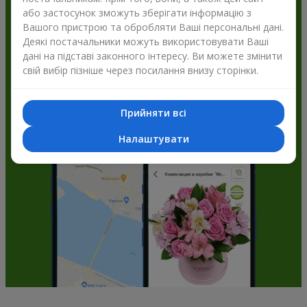
або застосунок зможуть зберігати інформацію з
Flowers.ua і отримуйте бонуси
Вашого пристрою та обробляти Ваші персональні дані.
Деякі постачальники можуть використовувати Ваші
дані на підставі законного інтересу. Ви можете змінити
свій вибір пізніше через посилання внизу сторінки.
Прийняти всі
Налаштувати