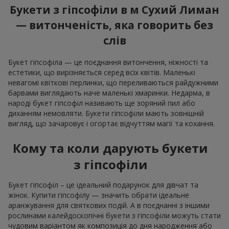
Букети з гіпсофіли в м Сухий Лиман
— витонченість, яка говорить без
слів
Букет гіпсофіла — це поєднання витончення, ніжності та
естетики, що вирізняється серед всіх квітів. Маленькі
невагомі квіткові перлинки, що переливаються райдужними
барвами виглядають наче маленькі хмаринки. Недарма, в
народі букет гіпсофіл називають ще зоряний пил або
диханням немовляти. Букети гіпсофіли мають зовнішній
вигляд, що зачаровує і огортає відчуттям магії та кохання.
Кому та коли дарують букети
з гіпсофіли
Букет гіпсофіл – це ідеальний подарунок для дівчат та
жінок. Купити гіпсофілу — значить обрати ідеальне
аранжування для святкових подій. А в поєднанні з іншими
рослинами калейдоскопічні букети з гіпсофіли можуть стати
чудовим варіантом як композиція до дня народження або