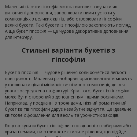
Маленькі гілочки гіпсофіл можна використовувати як
витончені доповнення, заповнювати ними пустоти у
композиціях з великих квітів, або створювати гіпсофіли
великі букети. Такі букети із гіпсофілою захоплюють погляд.
А ще букет гіпсофіл — це чудове декоративне доповнення
для інтер'єру.
Стильні варіанти букетів з
гіпсофіли
Букет з гіпсофіл — чудове рішення коли хочеться легкості і
повітряності. Маленькі різнобарвні оригінальні квіти можуть
утворювати цікаві мінімалістичні моно-композиції, де вся
увага зосереджена на фактурі. Крім того, букет із гіпсофіли
може бути створений з доповненням іншими рослинами.
Наприклад, у поєднанні з трояндами, ніжний романтичний
букет квітів гіпсофіли дарує незабутнє відчуття. Це ідеальне
квіткове оформлення для весіль та урочистих заходів.
Якщо ж купити букет гіпсофіли в поєднанні з герберами або
хризантемами, ви отримаєте стильне рішення, що підійде