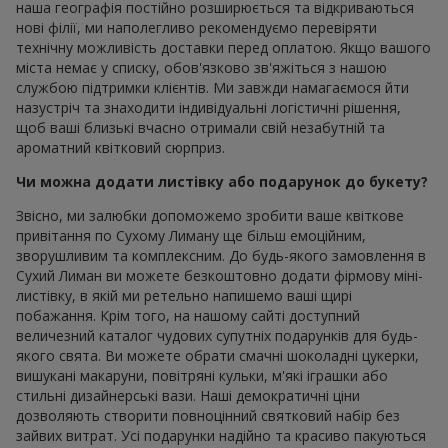
наша географія постійно розширюється та відкриваються
нові філії, ми наполегливо рекомендуємо перевіряти
технічну можливість доставки перед оплатою. Якщо вашого
міста немає у списку, обов'язково зв'яжіться з нашою
службою підтримки клієнтів. Ми завжди намагаємося йти
назустріч та знаходити індивідуальні логістичні рішення,
щоб ваші близькі вчасно отримали свій незабутній та
ароматний квітковий сюрприз.
Чи можна додати листівку або подарунок до букету?
Звісно, ми залюбки допоможемо зробити ваше квіткове
привітання по Сухому Лиману ще більш емоційним,
зворушливим та комплексним. До будь-якого замовлення в
Сухий Лиман ви можете безкоштовно додати фірмову міні-
листівку, в якій ми ретельно напишемо ваші щирі
побажання. Крім того, на нашому сайті доступний
величезний каталог чудових супутніх подарунків для будь-
якого свята. Ви можете обрати смачні шоколадні цукерки,
вишукані макаруни, повітряні кульки, м'які іграшки або
стильні дизайнерські вази. Наші демократичні ціни
дозволяють створити повноцінний святковий набір без
зайвих витрат. Усі подарунки надійно та красиво пакуються