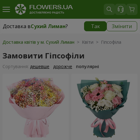
Доставка в
Сухий Лиман
?
Так
Змінити
Доставка в
Сухий Лиман
|
безкоштовно
Доставка квітів у м. Сухий Лиман
> Квіти > Гіпсофіла
Замовити Гіпсофіли
Сортування:
дешевше
дорожче
популярні