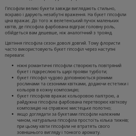
Гіпсофіли великі букети завжди виглядають стильно,
яскраво і дарують незабутні враження. На букет гіпсофіли
ціна вражає. До того ж велетенський пучок маленьких
квітів, де гіпсофіла фарбована відіграє головну роль,
обійдеться вам дешевше, ніж аналогічний з троянд.
Цвітіння гіпсофіла сезон доволі довгий. Тому флористи
часто використовують букет гіпсофіл через наступні
переваги:
ніжні романтичні гіпсофіли створюють повітряний
букет і підкреслюють щирі прояви турботи;
букет гіпсофіл чудово доповнюються різними
рослинами та сезоними квітками, додаючи естетики і
кольорів в кожну композицію;
букет гіпсофілів вражає кольоровою палітрою, а
райдужна гіпсофіла фарбована перетворює квіткову
композицію на справжнє мистецьке полотно;
якщо доглядати за букетами гіпсофіли належним
чином, натуральна гіпсофіла простоїть кілька тижнів;
при цьому квіти гіпсофіли не втратять свого
зовнішнього вигляду і тонкого аромату.