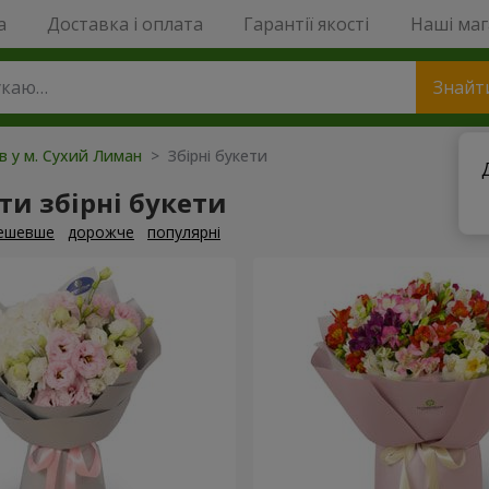
a
Доставка і оплата
Гарантії якості
Наші ма
Знайт
ів у м. Сухий Лиман
> Збірні букети
и збірні букети
ешевше
дорожче
популярні