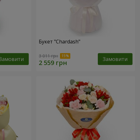
Букет "Chardash"
3 011 грн
Замовити
Замовити