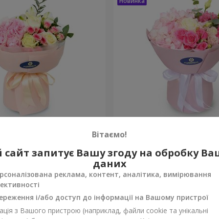
onte"
Букет "Margaret"
Вітаємо!
1 999 грн
 сайт запитує Вашу згоду на обробку В
Замовити
даних
рсоналізована реклама, контент, аналітика, вимірювання
ективності
ереження і/або доступ до інформації на Вашому пристрої
ція з Вашого пристрою (наприклад, файли cookie та унікальні