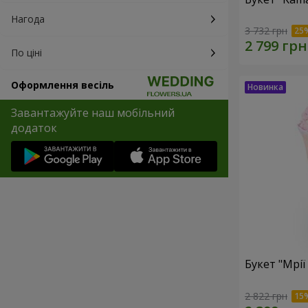
Нагода
3 732 грн
По ціні
Оформлення весіль
Завантажуйте наш мобільний
додаток
Букет "Мрії
2 822 грн