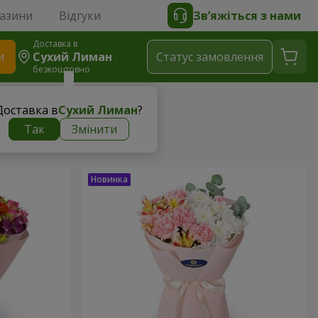
газини
Відгуки
Зв’яжіться з нами
Доставка в
и
Сухий Лиман
Статус замовлення
безкоштовно
Доставка в
Сухий Лиман
?
Так
Змінити