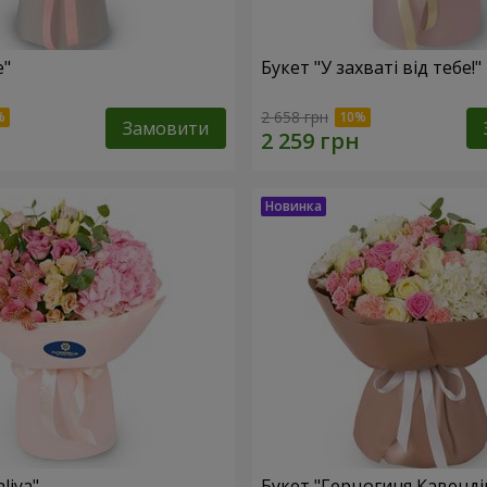
e"
Букет "У захваті від тебе!"
2 658 грн
Замовити
liya"
Букет "Герцогиня Кавенді