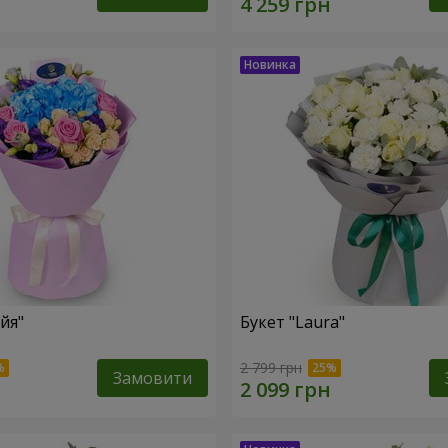
йя"
Букет "Laura"
2 799 грн
Замовити