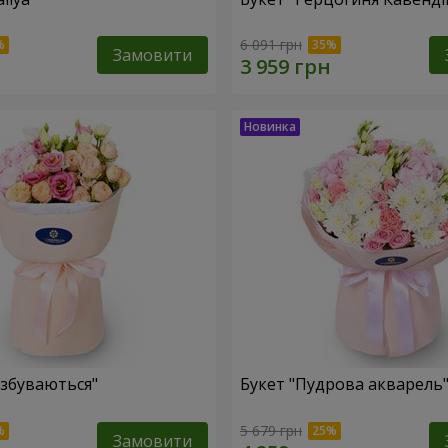
6 091 грн
Замовити
 збуваються"
Букет "Пудрова акварель
5 679 грн
Замовити