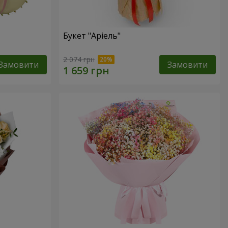
Букет "Аріель"
2 074 грн
Замовити
Замовити