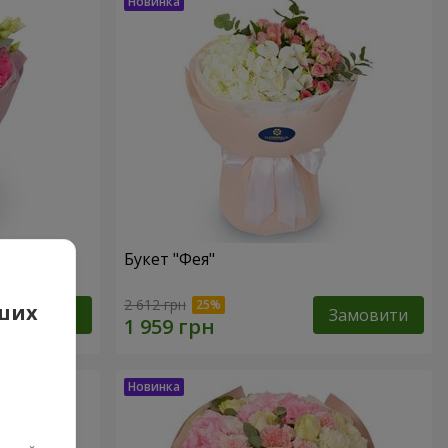
Букет "Фея"
2 612 грн
аших
Замовити
Замовити