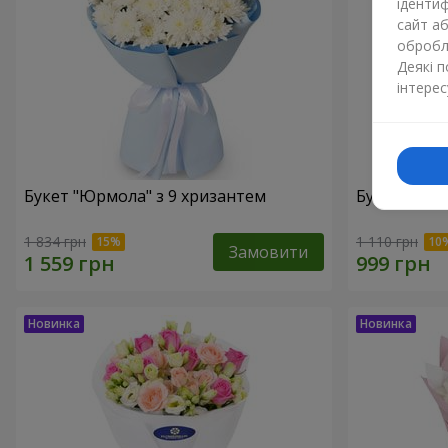
ідентиф
сайт а
обробля
Деякі 
інтерес
Букет "Юрмола" з 9 хризантем
Букет "Біла
1 834 грн
1 110 грн
Замовити