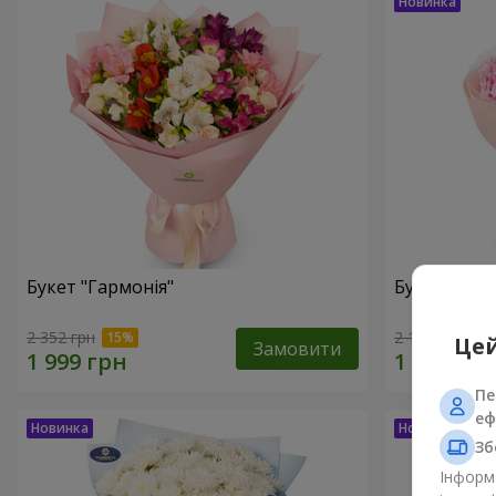
Букет "Гармонія"
Букет "El M
2 352 грн
2 187 грн
Цей
Замовити
Пе
еф
Зб
Інформа