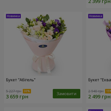
Букет "Абігель"
Букет "Еква
5 227 грн
2 940 грн
Замовити