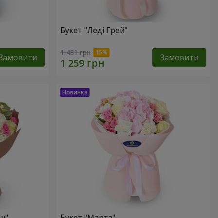
Букет "Леді Грей"
1 481 грн
Замовити
Замовити
ш"
Букет "Марта"