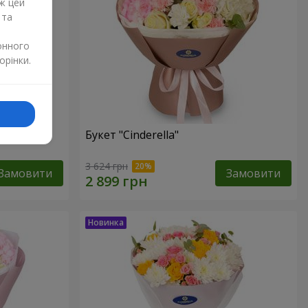
ж цей
 та
онного
орінки.
Букет "Cinderella"
3 624 грн
Замовити
Замовити