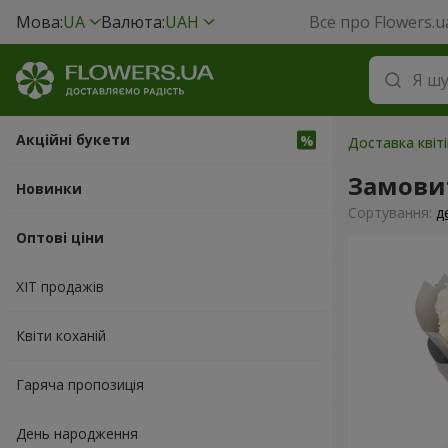
Мова:
UA
Валюта:
UAH
Все про Flowers.u
Акційні букети
Доставка квіт
Замовит
Новинки
Сортування:
д
Оптові ціни
ХІТ продажів
Квіти коханій
Гаряча пропозиція
День народження