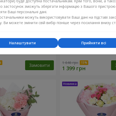
ікатори) буде доступна постачальникам. Крім того, вони, а тако
бо застосунок зможуть зберігати інформацію з Вашого пристрою
ти Ваші персональні дані.
постачальники можуть використовувати Ваші дані на підставі зак
у. Ви можете змінити свій вибір пізніше через посилання внизу ст
Налаштувати
Прийняти всі
 гортензія"
Букет "Sentiment"
1 646 грн
Замовити