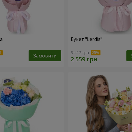
a"
Букет "Lerdis"
3 412 грн
Замовити