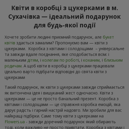
Квіти в коробці з цукерками в м.
Сухачівка — ідеальний подарунок
для будь-якої події
Хочете зробити людині приємний подарунок, але
букет
квітів
здається замалим? Пропонуємо вам — квіти з
цукерками. Коробка з квітами і солодощами – універсальне
та завжди вдале поєднання, яке сподобається всім: і
маленьким
дітям
, і
колегам по робот
і, і
коханим
, і
близьким
родичам
. А щоб квіти в коробці з цукерками працювали
ідеально варто підібрати відповідні до свята квіти з
цукерками
Такий подарунок, як квіти з цукерками завжди сприймається
як витончена ідея і вишуканий жест одночасно. Квіти з
цукерками — це не просто банальний презент. Коробка з
квітами і солодощами — це справжня коробка емоцій, яка
дарує радість і гарний настрій надовго. Ми зробили для вас
найкращі підбірки. Саме тому квіти з цукерками на
Flowers.ua
- завжди доречний подарунок який обирають
тоді, коли важливо не просто привітати. Коробка з квітами і