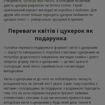
створюють
троянди
або
півонії
, а солодкий післясмак
дають цукерки рафаелло чи ferrero rocher. Такий
оригінальний варіант виглядає як коробка з любов’ю. Для
друзів або колег більше підходять цукерки любимов чи
цукерки merci — універсальні, зрозумілі й приємні.
Переваги квітів і цукерок як
подарунка
Головна перевага подарунка в форматі квіти з цукерками
— відчуття завершеності. Коробка з квітами і цукерками не
потребує додаткового пакування, виглядає охайно і довго
зберігає форму. Квіти з цукерками — це мікс краси й
солодощів, який легко сприймається і не виглядає
випадковим.
Квіти з цукерками ні до чого не зобов’язують і можуть
розцінюватись як легкий жест уваги. Саме тому коробка з
квітами і солодощами, як подарунок з родзинкою підходить
тим, хто не хоче перевантажувати презент зайвими
елементами і сенсами. А ще ми можемо привезти вам
вподобані квіти з цукерками у будь-який день тижня в