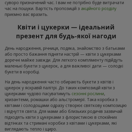
суворо призначений час. І вам не потрібно буде витрачати
час на пошуки. Вартість пропозицій з
акційного розділу
приємно вас вразить.
Квіти і цукерки — ідеальний
презент для будь-якої нагоди
День народження, річниця, подяка, знайомство з батьками
або просто бажання підняти настрій — квіти з цукерками
доречні майже завжди. Для легкого компліменту підійдуть
маленькі букети з цукерок, а для важливої дати — солодкі
букети в коробці.
На день народження часто обирають букети з квітів і
цукерок у яскравій палітрі. До таких композицій квіти з
цукерками чудово пасуватимуть
сезонні рослини
,
хризантеми, ромашки або альстромерії. Така коробка з
квітами і солодощами одразу створює святкову композицію
і відчуття свята. Для мами або близьких родичів зазвичай
підходять квіти з цукерками з флористикою в спокійних
відтінках та стримані коробки з квітами і цукерками, які
виглядають тепло і щиро.