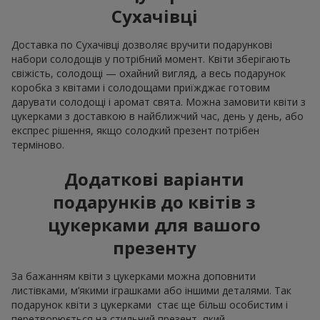
Сухачівці
Доставка по Сухачівці дозволяє вручити подарункові
набори солодощів у потрібний момент. Квіти зберігають
свіжість, солодощі — охайний вигляд, а весь подарунок
коробка з квітами і солодощами приїжджає готовим
дарувати солодощі і аромат свята. Можна замовити квіти з
цукерками з доставкою в найближчий час, день у день, або
експрес рішення, якщо солодкий презент потрібен
терміново.
Додаткові варіанти
подарунків до квітів з
цукерками для вашого
презенту
За бажанням квіти з цукерками можна доповнити
листівками, м’якими іграшками або іншими деталями. Так
подарунок квіти з цукерками стає ще більш особистим і
перетворюється на стильний презент, який