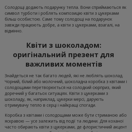
Солодощі додають подарунку тепла. Вони сприймаються як
символ турботи і роблять композицію квіти з цукерками
більш особистою. Саме тому солодощі на подарунок
завжди працюють добре, а квіти з цукерками, взагалі, на
відмінно.
Квіти з шоколадом:
оригінальний презент для
важливих моментів
Знайдеться не так багато людей, які не люблять шоколад.
Чорний, білий або молочний, шоколадна коробка з квітами і
солодощами перетворюється на солодкий сюрприз, який
доречний у багатьох ситуаціях. Квіти з цукерками з
шоколаду, як, наприклад, цукерки мерсі, дарують
отримувачу тепло в серці і найкращі спогади.
Коробка з квітами і солодощами може бути стриманою або
яскравою — усе залежить від події та людини. Для коханої
часто обирають квіти з цукерками, де флористичний акцент