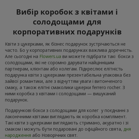
Вибір коробок з квітами і
солодощами для
корпоративних подарунків
Квіти з цукерками, як бізнес подарунок зустрічаються не
часто. Бо у корпоративних подарунках важлива доречність.
Але сьогодні на
Flowers.ua
ви можете підібрати такі бокси з
солодощами, які не соромно дарувати найціннішим
партнерам, клієнтам або колегам. Підкреслює елітність
подарунка квіти з цукерками презентабельна упаковка без
зайвої романтики, але з відчуттям уваги і витонченого
смаку, а також елітні смаколики цукерки ferrero rocher. З
ними коробка з квітами і солодощами — вишуканий
подарунок.
Подарункові бокси з солодощами для колег у поєднанні з
лаконічними квітами виглядають як коробка комплімент.
Такі квіти з цукерками виглядають стримано, акуратно і зі
смаком і можуть бути подаровані до офіційного свята,
дня
народження
або Новорічних свят.