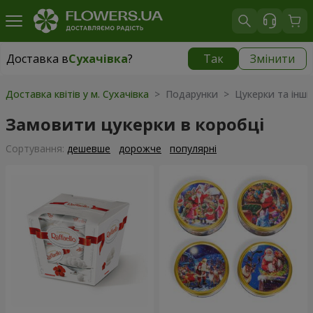
Доставка в
Сухачівка
?
Так
Змінити
Доставка в
Сухачівка
|
безкоштовно
Доставка квітів у м. Сухачівка
> Подарунки > Цукерки та інші
Замовити цукерки в коробці
Сортування:
дешевше
дорожче
популярні