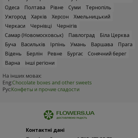
Одеса
Полтава
Рівне
Суми
Тернопіль
Ужгород
Харків
Херсон
Хмельницький
Черкаси
Чернівці
Чернігів
Самар (Новомосковськ)
Павлоград
Біла Церква
Буча
Васильків
Ірпінь
Умань
Варшава
Прага
Відень
Берлін
Ревне
Бургас
Сонячний берег
Варна
інші регіони
На інших мовах:
Eng:
Chocolate boxes and other sweets
Рус:
Конфеты и прочие сладости
Контактні дані