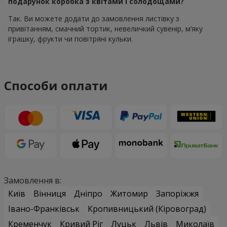
подарунок коробка з квітами і солодощами?
Так. Ви можете додати до замовлення листівку з
привітанням, смачний тортик, невеличкий сувенір, м’яку
іграшку, фрукти чи повітряні кульки.
Способи оплати
Замовлення в:
Київ
Вінниця
Дніпро
Житомир
Запоріжжя
Івано-Франківськ
Кропивницький (Кіровоград)
Кременчук
Кривий Ріг
Луцьк
Львів
Миколаїв