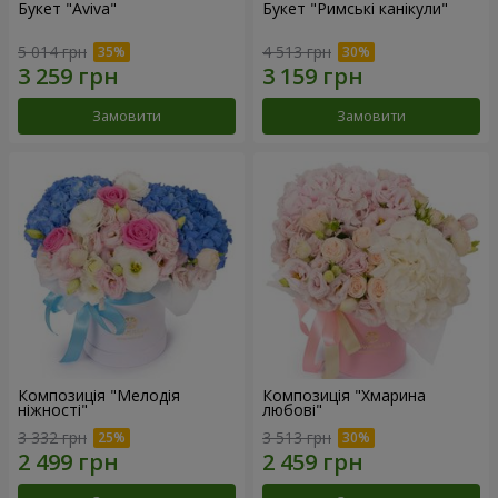
Букет "Aviva"
Букет "Римські канікули"
5 014 грн
4 513 грн
Замовити
Замовити
Композиція "Мелодія
Композиція "Хмарина
ніжності"
любові"
3 332 грн
3 513 грн