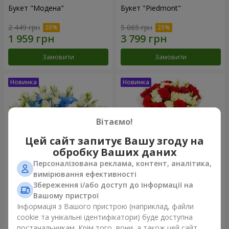
Букет "Модена"
Букет "Piedmont"
2 449 грн
5 065 грн
Замовити
Замовити
Вітаємо!
Цей сайт запитує Вашу згоду на
обробку Ваших даних
Персоналізована реклама, контент, аналітика,
вимірювання ефективності
Збереження і/або доступ до інформації на
Композиція "Сільвія"
Букет "Katarina"
Вашому пристрої
3 856 грн
2 874 грн
Інформація з Вашого пристрою (наприклад, файли
cookie та унікальні ідентифікатори) буде доступна
постачальникам. Крім того, вони, а також цей сайт