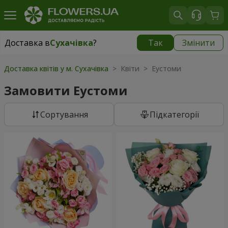
Доставка в
Сухачівка
?
Так
Змінити
Доставка в
Сухачівка
|
безкоштовно
Доставка квітів у м. Сухачівка
> Квіти > Еустоми
Замовити Еустоми
Сортування
Підкатегорії