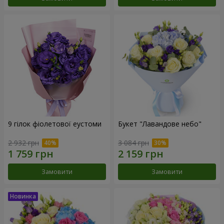
9 гілок фіолетової еустоми
Букет "Лавандове небо"
2 932 грн
3 084 грн
Замовити
Замовити