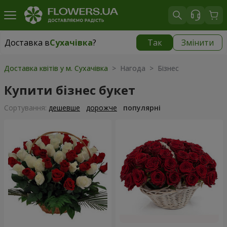
Доставка в
Сухачівка
?
Так
Змінити
Доставка в
Сухачівка
|
безкоштовно
Доставка квітів у м. Сухачівка
> Нагода > Бізнес
Купити бізнес букет
Сортування:
дешевше
дорожче
популярні