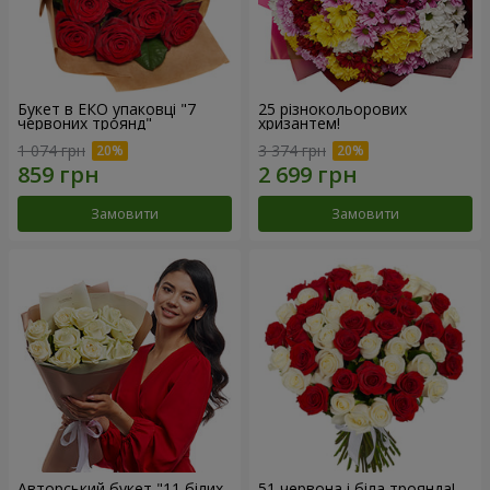
Букет в ЕКО упаковці "7
25 різнокольорових
червоних троянд"
хризантем!
1 074 грн
3 374 грн
Замовити
Замовити
Авторський букет "11 білих
51 червона і біла троянда!