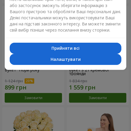
або застосунок зможуть зберігати інформацію з
Вашого пристрою та обробляти Ваші персональні дані.
Деякі постачальники можуть використовувати Ваші
дані на підставі законного інтересу. Ви можете змінити
свій вибір пізніше через посилання внизу сторінки.
Прийняти всі
Налаштувати
Букет "Пори року"
Букет з 21 кремової
троянди
1 124 грн
1 834 грн
Замовити
Замовити