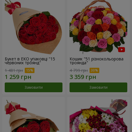
Букет в ЕКО упаковці "15
Кошик "51 різнокольорова
червоних троянд"
троянда"
1 481 грн
4 799 грн
Замовити
Замовити