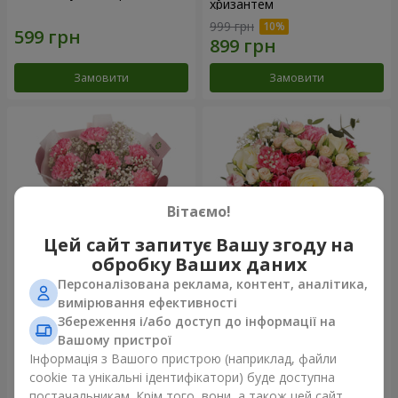
хризантем
999 грн
Замовити
Замовити
Вітаємо!
Цей сайт запитує Вашу згоду на
обробку Ваших даних
Персоналізована реклама, контент, аналітика,
Букет "Королева
Квіти в коробці "Помпадур"
вимірювання ефективності
Карибського моря"
Збереження і/або доступ до інформації на
1 249 грн
2 124 грн
Вашому пристрої
Інформація з Вашого пристрою (наприклад, файли
cookie та унікальні ідентифікатори) буде доступна
Замовити
Замовити
постачальникам. Крім того, вони, а також цей сайт