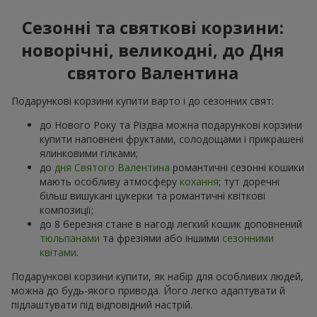
Сезонні та святкові корзини:
новорічні, великодні, до Дня
святого Валентина
Подарункові корзини купити варто і до сезонних свят:
до Нового Року та Різдва можна подарункові корзини
купити наповнені фруктами, солодощами і прикрашені
ялинковими гілками;
до
дня Святого Валентина
романтичні сезонні кошики
мають особливу атмосферу
кохання
; тут доречні
більш вишукані цукерки та романтичні квіткові
композиції;
до 8 березня стане в нагоді легкий кошик доповнений
тюльпанами
та фрезіями або іншими
сезонними
квітами
.
Подарункові корзини купити, як набір для особливих людей,
можна до будь-якого привода. Його легко адаптувати й
підлаштувати під відповідний настрій.