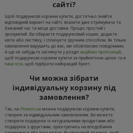
сайті?
Щоб подарункові корзини купити, достатньо знайти
відповідний варіант на сайті, вказати дані отримувача та
бажаний час та місце доставки. Процес простий і
зрозумілий. Ви обираєте подарунковий кошик, додаєте
квіти або листівку, і сплачуєте зручним способом. Як тільки
замовлення вирушить до вас, ми обов’язково повідомимо.
А ще не забудьте заглянути у розділ
акційних пропозицій
,
щоб подарункові корзини купити за прийнятною ціною та в
наші хіти
, щоб підібрати найкращий букет.
Чи можна зібрати
індивідуальну корзину під
замовлення?
Так, на
Flowers.ua
можна подарункові корзини купити,
створені за індивідуальним замовленням. Ви можете
створити подарунок із натуральними продуктами або
подарунок з фруктами, орієнтуючись на вподобання
отримувача або ваші власні. Як квітковий доданок, який