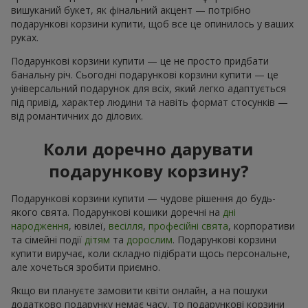
вишуканий букет, як фінальний акцент — потрібно
подарункові корзини купити, щоб все це опинилось у ваших
руках.
Подарункові корзини купити — це не просто придбати
банальну річ. Сьогодні подарункові корзини купити — це
універсальний подарунок для всіх, який легко адаптується
під привід, характер людини та навіть формат стосунків —
від романтичних до ділових.
Коли доречно дарувати
подарункову корзину?
Подарункові корзини купити — чудове рішення до будь-
якого свята. Подарункові кошики доречні на
дні
народження
, ювілеї,
весілля
,
професійні свята
, корпоративи
та сімейні події
дітям
та
дорослим
. Подарункові корзини
купити виручає, коли складно підібрати щось персональне,
але хочеться зробити приємно.
Якщо ви плануєте замовити квіти онлайн, а на пошуки
додатково подарунку немає часу, то подарункові корзини