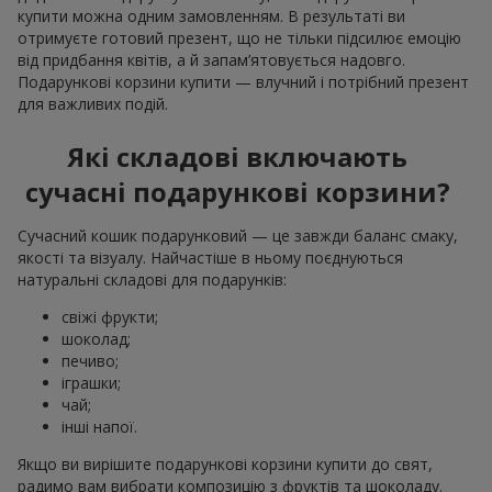
купити можна одним замовленням. В результаті ви
отримуєте готовий презент, що не тільки підсилює емоцію
від придбання квітів, а й запам’ятовується надовго.
Подарункові корзини купити — влучний і потрібний презент
для важливих подій.
Які складові включають
сучасні подарункові корзини?
Сучасний кошик подарунковий — це завжди баланс смаку,
якості та візуалу. Найчастіше в ньому поєднуються
натуральні складові для подарунків:
свіжі фрукти;
шоколад;
печиво;
іграшки;
чай;
інші напої.
Якщо ви вирішите подарункові корзини купити до свят,
радимо вам вибрати композицію з фруктів та шоколаду.