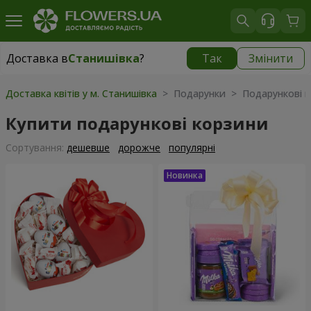
Доставка в
Станишівка
?
Так
Змінити
Доставка в
Станишівка
|
безкоштовно
Доставка квітів у м. Станишівка
> Подарунки > Подарункові к
Купити подарункові корзини
Сортування:
дешевше
дорожче
популярні