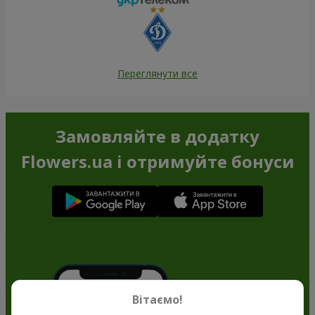
Переглянути все
Замовляйте в додатку
Flowers.ua і отримуйте бонуси
Вітаємо!