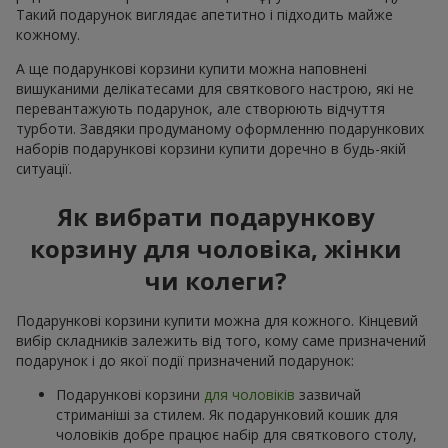
Такий подарунок виглядає апетитно і підходить майже
кожному.
А ще подарункові корзини купити можна наповнені
вишуканими делікатесами для святкового настрою, які не
перевантажують подарунок, але створюють відчуття
турботи. Завдяки продуманому оформленню подарункових
наборів подарункові корзини купити доречно в будь-якій
ситуації.
Як вибрати подарункову
корзину для чоловіка, жінки
чи колеги?
Подарункові корзини купити можна для кожного. Кінцевий
вибір складників залежить від того, кому саме призначений
подарунок і до якої події призначений подарунок:
Подарункові корзини
для чоловіків
зазвичай
стриманіші за стилем. Як подарунковий кошик для
чоловіків добре працює набір для святкового столу,