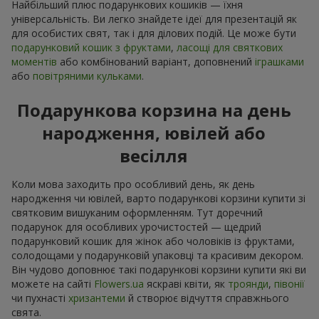
Найбільший плюс подарункових кошиків — їхня
універсальність. Ви легко знайдете ідеї для презентацій як
для особистих свят, так і для ділових подій. Це може бути
подарунковий кошик з фруктами
,
ласощі для святкових
моментів
або комбінований варіант, доповнений
іграшками
або
повітряними кульками
.
Подарункова корзина на день
народження, ювілей або
весілля
Коли мова заходить про особливий день, як день
народження чи ювілей, варто подарункові корзини купити зі
святковим вишуканим оформленням. Тут доречний
подарунок для особливих урочистостей — щедрий
подарунковий кошик для жінок або чоловіків із фруктами,
солодощами у подарунковій упаковці та красивим декором.
Він чудово доповнює такі подарункові корзини купити які ви
можете на сайті
Flowers.ua
яскраві квіти, як
троянди
,
півонії
чи пухнасті
хризантеми
й створює відчуття справжнього
свята.