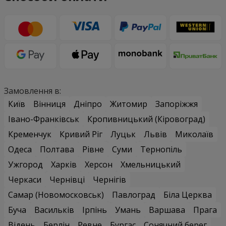
Замовлення в:
Київ
Вінниця
Дніпро
Житомир
Запоріжжя
Івано-Франківськ
Кропивницький (Кіровоград)
Кременчук
Кривий Ріг
Луцьк
Львів
Миколаїв
Одеса
Полтава
Рівне
Суми
Тернопіль
Ужгород
Харків
Херсон
Хмельницький
Черкаси
Чернівці
Чернігів
Самар (Новомосковськ)
Павлоград
Біла Церква
Буча
Васильків
Ірпінь
Умань
Варшава
Прага
Відень
Берлін
Ревне
Бургас
Сонячний берег