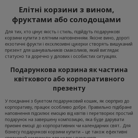
Елітні корзини з вином,
фруктами або солодощами
Для тих, хто цінує якість і стиль, підійдуть подарункові
корзини купити з елітним наповненням. Якісне вино, дорогі
екзотичні фрукти і ексклюзивні цукерки створять вишуканий
презент для шанувальників смаколиків, який виглядає
статусно та доречно у ділових і особистих ситуаціях.
Подарункова корзина як частина
квіткового або корпоративного
презенту
У поєднанні з букетом подарунковий кошик, як сюрприз до
корпоративу, працює особливо добре. Правильно підібране
наповнення підсилює емоцію від квітів і перетворює простий
подарунок на завершену композицію, яка буде дарувати
приємні емоції до корпоративних чи календарних свят.. Для
бізнесу подарункові корзини купити – це також ефективні
святковий комплекти для колег і партнерів.