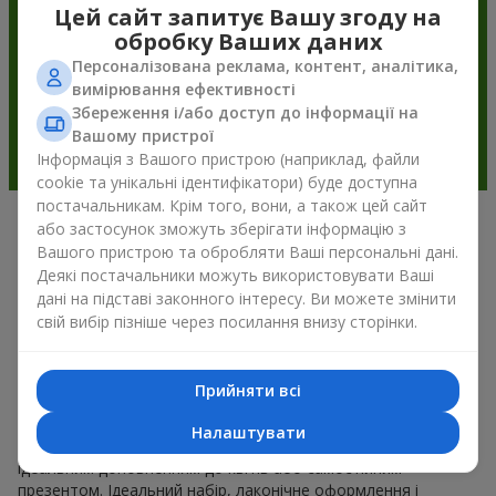
Цей сайт запитує Вашу згоду на
обробку Ваших даних
Персоналізована реклама, контент, аналітика,
вимірювання ефективності
Збереження і/або доступ до інформації на
Вашому пристрої
Інформація з Вашого пристрою (наприклад, файли
cookie та унікальні ідентифікатори) буде доступна
постачальникам. Крім того, вони, а також цей сайт
або застосунок зможуть зберігати інформацію з
Подарункові корзини —
Вашого пристрою та обробляти Ваші персональні дані.
універсальний подарунок на будь-
Деякі постачальники можуть використовувати Ваші
дані на підставі законного інтересу. Ви можете змінити
яке свято
свій вибір пізніше через посилання внизу сторінки.
Якщо ви шукаєте універсальний подарунок, але часу
обмаль, у нас є для вас чудове перевірене рішення: ви
Прийняти всі
можете набір подарункові корзини купити. Подарункова
корзина з вишуканими смаколиками до свята, фруктами,
Налаштувати
смачним чаєм чи, навіть, алкогольними напоями стає
ідеальним доповненням до квітів або самостійним
презентом. Ідеальний набір, лаконічне оформлення і