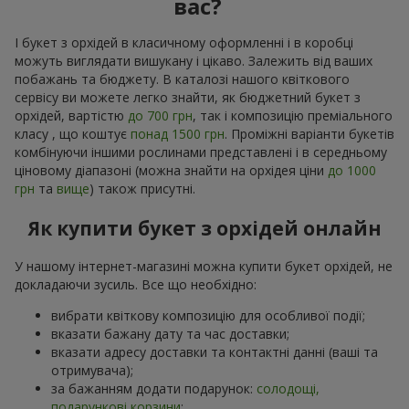
вас?
І букет з орхідей в класичному оформленні і в коробці
можуть виглядати вишукану і цікаво. Залежить від ваших
побажань та бюджету. В каталозі нашого квіткового
сервісу ви можете легко знайти, як бюджетний букет з
орхідей, вартістю
до 700 грн
, так і композицію преміального
класу , що коштує
понад 1500 грн
. Проміжні варіанти букетів
комбінуючи іншими рослинами представлені і в середньому
ціновому діапазоні (можна знайти на орхідея ціни
до 1000
грн
та
вище
) також присутні.
Як купити букет з орхідей онлайн
У нашому інтернет-магазині можна купити букет орхідей, не
докладаючи зусиль. Все що необхідно:
вибрати квіткову композицію для особливої події;
вказати бажану дату та час доставки;
вказати адресу доставки та контактні данні (ваші та
отримувача);
за бажанням додати подарунок:
солодощі,
подарункові корзини
;