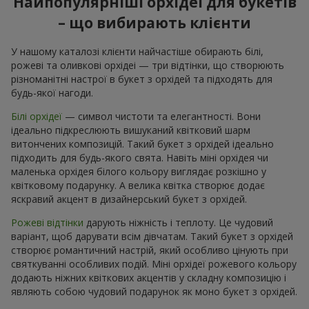
Найпопулярніші орхідеї для букетів
– що вибирають клієнти
У нашому каталозі клієнти найчастіше обирають білі,
рожеві та оливкові орхідеі — три відтінки, що створюють
різноманітні настрої в букет з орхідей та підходять для
будь-якої нагоди.
Білі орхідеї
— символ чистоти та елегантності. Вони
ідеально підкреслюють вишуканий квітковий шарм
витончених композицій. Такий букет з орхідей ідеально
підходить для будь-якого свята. Навіть міні орхідея чи
маленька орхідея білого кольору виглядає розкішно у
квітковому подарунку. А велика квітка створює додає
яскравий акцент в дизайнерський букет з орхідей.
Рожеві відтінки
дарують ніжність і теплоту. Це чудовий
варіант, щоб дарувати всім дівчатам. Такий букет з орхідей
створює романтичний настрій, який особливо цінують при
святкуванні особливих подій. Міні орхідеї рожевого кольору
додають ніжних квіткових акцентів у складну композицію і
являють собою чудовий подарунок як моно букет з орхідей.