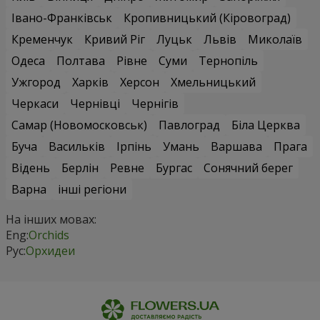
Івано-Франківськ
Кропивницький (Кіровоград)
Кременчук
Кривий Ріг
Луцьк
Львів
Миколаїв
Одеса
Полтава
Рівне
Суми
Тернопіль
Ужгород
Харків
Херсон
Хмельницький
Черкаси
Чернівці
Чернігів
Самар (Новомосковськ)
Павлоград
Біла Церква
Буча
Васильків
Ірпінь
Умань
Варшава
Прага
Відень
Берлін
Ревне
Бургас
Сонячний берег
Варна
інші регіони
На інших мовах:
Eng:
Orchids
Рус:
Орхидеи