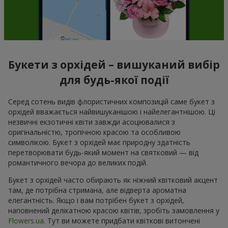
Букети з орхідей – вишуканий вибір
для будь-якої події
Серед сотень видів флористичних композицій саме букет з
орхідей вважається найвишуканішою і найелегантнішою. Ці
незвичні екзотичні квіти завжди асоціювалися з
оригінальністю, тропічною красою та особливою
символікою. Букет з орхідей має природну здатність
перетворювати будь-який момент на святковий — від
романтичного вечора до великих подій.
Букет з орхідей часто обирають як ніжний квітковий акцент
там, де потрібна стримана, але відверта ароматна
елегантність. Якщо і вам потрібен букет з орхідей,
наповнений делікатною красою квітів, зробіть замовлення у
Flowers.ua
. Тут ви можете придбати квіткові витончені