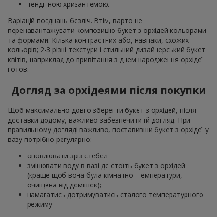
тендітною хризантемою.
Варіацій поєднань безліч. Втім, варто не
перенавантажувати композицію букет з орхідей кольорами
та формами. Кілька контрастних або, навпаки, схожих
кольорів; 2-3 різні текстури і стильний дизайнерський букет
квітів, наприклад до привітання з днем народження орхідеї
готов.
Догляд за орхідеями після покупки
Щоб максимально довго зберегти букет з орхідей, після
доставки додому, важливо забезпечити їй догляд. При
правильному догляді важливо, поставивши букет з орхідеї у
вазу потрібно регулярно:
оновлювати зріз стебел;
змінювати воду в вазі де стоїть букет з орхідей
(краще щоб вона була кімнатної температури,
очищена від домішок);
намагатись дотримуватись сталого температурного
режиму