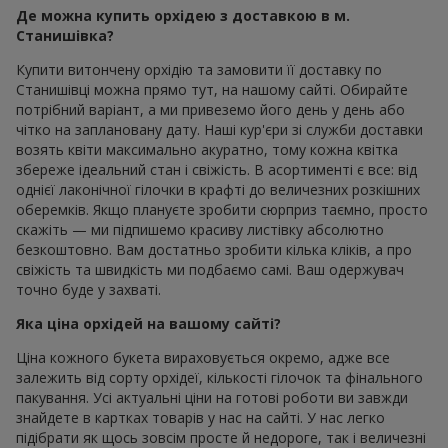
Де можна купить орхідею з доставкою в м.
Станишівка?
Купити витончену орхідію та замовити її доставку по
Станишівці можна прямо тут, на нашому сайті. Обирайте
потрібний варіант, а ми привеземо його день у день або
чітко на заплановану дату. Наші кур'єри зі служби доставки
возять квіти максимально акуратно, тому кожна квітка
збереже ідеальний стан і свіжість. В асортименті є все: від
однієї лаконічної гілочки в крафті до величезних розкішних
оберемків. Якщо плануєте зробити сюрприз таємно, просто
скажіть — ми підпишемо красиву листівку абсолютно
безкоштовно. Вам достатньо зробити кілька кліків, а про
свіжість та швидкість ми подбаємо самі. Ваш одержувач
точно буде у захваті.
Яка ціна орхідей на вашому сайті?
Ціна кожного букета вираховується окремо, адже все
залежить від сорту орхідеї, кількості гілочок та фінального
пакування. Усі актуальні ціни на готові роботи ви завжди
знайдете в картках товарів у нас на сайті. У нас легко
підібрати як щось зовсім просте й недороге, так і величезні