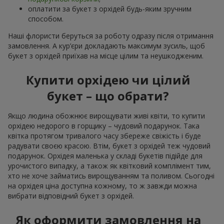
оплатити за букет з орхідей будь-яким зручним
способом.
Наші флористи беруться за роботу одразу після отримання
замовлення. А кур’єри докладають максимум зусиль, щоб
букет з орхідей приїхав на місце цілим та неушкодженим.
Купити орхідею чи цілий
букет – що обрати?
Якщо людина обожнює вирощувати живі квіти, то купити
орхідею недорого в горщику – чудовий подарунок. Така
квітка протягом тривалого часу збереже свіжість і буде
радувати своєю красою. Втім, букет з орхідей теж чудовий
подарунок. Орхідея маленька у складі букетів підійде для
урочистого випадку, а також як квітковий комплімент тим,
хто не хоче займатись вирощуванням та поливом. Сьогодні
на орхідея ціна доступна кожному, то ж завжди можна
вибрати відповідний букет з орхідей.
Як оформити замовлення на