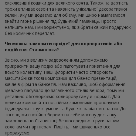
ексклюзивні кошики для великого свята. Також на вартість
трохи впливає сезон та наявність унікальної декоративної
зелені, яку ми додаємо для об'єму. Ми щиро намагаємося
знайти гарне рішення під будь-який гаманець. Просто
напишіть нам, і ми зорієнтуємо, як зібрати свіжий подарунок
без космічних переплат.
Чи можна замовити орхідеї для корпоративів або
подій в м. Станишівка?
Звісно, ми з великим задоволенням допоможемо
прикрасити вашу подію або підготувати привітання для
всього колективу. Наші флористи часто створюють
масштабні квіткові композиції для бізнес-презентацій,
ювілеїв фірм та банкетів. Нам важливо, щоб оформлення
ідеально пасувало до загального стилю вечора, тому ми
детально обговорюємо кольорову гаму й формат. Для
великих компаній та постійних замовників пропонуємо
індивідуальні гнучкі умови та будь-які варіанти оплати. До
того ж, ми спокійно беремо на себе масову доставку
замовлень по Станишівці безпосередньо в руки вашим
колегам чи партнерам. Пишіть, і ми швиденько все
прорахуємо.