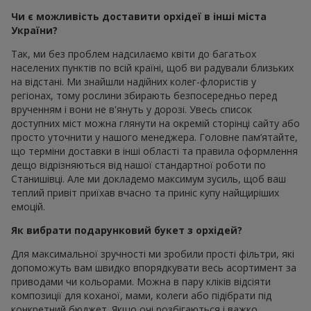
Чи є можливість доставити орхідеї в інші міста
України?
Так, ми без проблем надсилаємо квіти до багатьох
населених пунктів по всій країні, щоб ви радували близьких
на відстані. Ми знайшли надійних колег-флористів у
регіонах, тому рослини збирають безпосередньо перед
врученням і вони не в'януть у дорозі. Увесь список
доступних міст можна глянути на окремій сторінці сайту або
просто уточнити у нашого менеджера. Головне пам’ятайте,
що терміни доставки в інші області та правила оформлення
дещо відрізняються від нашої стандартної роботи по
Станишівці. Але ми докладемо максимум зусиль, щоб ваш
теплий привіт приїхав вчасно та приніс купу найщиріших
емоцій.
Як вибрати подарунковий букет з орхідей?
Для максимальної зручності ми зробили прості фільтри, які
допоможуть вам швидко впорядкувати весь асортимент за
приводами чи кольорами. Можна в пару кліків відсіяти
композиції для коханої, мами, колеги або підібрати під
конкретний бюджет. Якщо очі розбігаються і важко