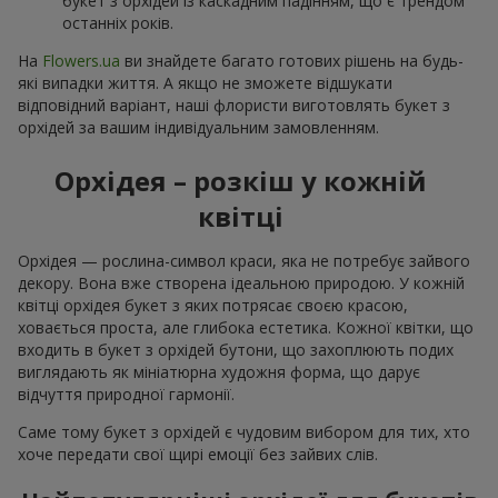
букет з орхідей із каскадним падінням, що є трендом
останніх років.
На
Flowers.ua
ви знайдете багато готових рішень на будь-
які випадки життя. А якщо не зможете відшукати
відповідний варіант, наші флористи виготовлять букет з
орхідей за вашим індивідуальним замовленням.
Орхідея – розкіш у кожній
квітці
Орхідея — рослина-символ краси, яка не потребує зайвого
декору. Вона вже створена ідеальною природою. У кожній
квітці орхідея букет з яких потрясає своєю красою,
ховається проста, але глибока естетика. Кожної квітки, що
входить в букет з орхідей бутони, що захоплюють подих
виглядають як мініатюрна художня форма, що дарує
відчуття природної гармонії.
Саме тому букет з орхідей є чудовим вибором для тих, хто
хоче передати свої щирі емоції без зайвих слів.