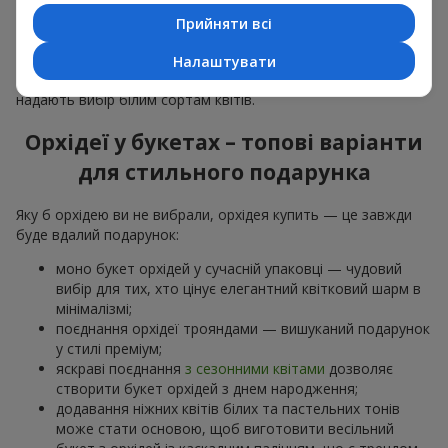
особливої події: річниць,
побачень
,
днів народження
та
Прийняти всі
навіть
бізнес-привітань
.
Для романтики обирають ніжну екзотику — букет з орхідей
Налаштувати
в рожевих та фіолетових тонах. Для
весільних букетів
надають вибір білим сортам квітів.
Орхідеї у букетах – топові варіанти
для стильного подарунка
Яку б орхідею ви не вибрали, орхідея купить — це завжди
буде вдалий подарунок:
моно букет орхідей у сучасній упаковці — чудовий
вибір для тих, хто цінує елегантний квітковий шарм в
мінімалізмі;
поєднання орхідеї трояндами — вишуканий подарунок
у стилі преміум;
яскраві поєднання
з сезонними квітами
дозволяє
створити букет орхідей з днем народження;
додавання ніжних квітів білих та пастельних тонів
може стати основою, щоб виготовити весільний