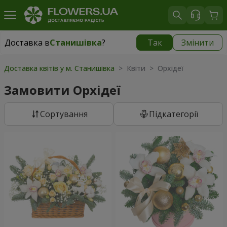
Доставка в
Станишівка
?
Так
Змінити
Доставка в
Станишівка
|
безкоштовно
Доставка квітів у м. Станишівка
> Квіти > Орхідеї
Замовити Орхідеї
Сортування
Підкатегорії