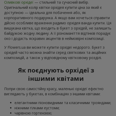
Оливкові орхідеї
— стильний та сучасний вибір.
Оригінальний колір квітки орхідея купити ціна за який є
доступною — ідеальна для побачення або, як
корпоративного подарунка. А якщо вам хочеться справити
дійсно особливе враження радимо орхідея ванда купити. Ця
вишукана квітка, що входить в букет з орхідей, не залишить
байдужою жодну людину. А її різноманіття відтінків порадує
око і додасть яскравих акцентів в неймовірні композиції.
У Flowers.ua ви можете купити орхідеї недорого. Букет з
орхідей часто можна знайти серед святкових та акційних
композицій, а також у відповідному квітковому розділі.
Як поєднують орхідеї з
іншими квітами
Попри свою самостійну красу, маленькі орхідеї ефектно
виглядають у букетах, в комбінаціях з іншими квітами:
елегантними піоновидними та класичними трояндами;
ніжними гілками еустоми;
чарівною гортензією;