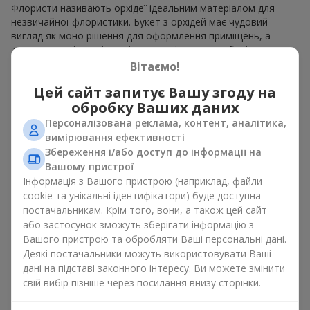
Флористи називають орхідеї ідеальним матеріалом для
незвичайної флористики. Букет з орхідей має чудовий
вигляд як моно рішення для оформлення приміщень, а
також як варіант міксу з іншими квітами, що зберігає свою
виразність у будь-якому форматі. Завдяки своїй структурі
Вітаємо!
орхідея дозволяє створювати композиції у класичному,
Цей сайт запитує Вашу згоду на
мінімалістичному або сучасному стилі. Букет з орхідей
виглядає ефектно як у камерних, так і в масштабних
обробку Ваших даних
роботах, а її розкішні суцвіття легко стають центральним
Персоналізована реклама, контент, аналітика,
елементом композиції букет з орхідей. Залежно від
вимірювання ефективності
оформлення і сорту рослин різниться на орхідеї ціна.
Збереження і/або доступ до інформації на
Зважайте на це перш ніж замовити букет з орхідей.
Вашому пристрої
Інформація з Вашого пристрою (наприклад, файли
Кому дарують орхідеї?
cookie та унікальні ідентифікатори) буде доступна
постачальникам. Крім того, вони, а також цей сайт
Букет з орхідей універсальний і може підійти будь-кому. Їх
або застосунок зможуть зберігати інформацію з
дарують
коханим жінками
,
мамі
,
дівчині
,
дружині
, сестрі,
Вашого пристрою та обробляти Ваші персональні дані.
подрузі,
колезі
або
бізнес-партнеру
. Сьогодні можна орхідеї
Деякі постачальники можуть використовувати Ваші
купити недорого, а тому шансів зробити бажаний
дані на підставі законного інтересу. Ви можете змінити
подарунок стає ще більше.
свій вибір пізніше через посилання внизу сторінки.
Букет з орхідей — ідеальна квіткова композиція для