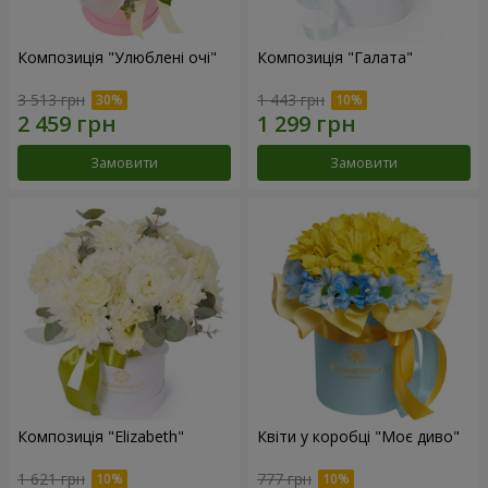
Композиція "Улюблені очі"
Композиція "Галата"
3 513 грн
1 443 грн
Замовити
Замовити
Композиція "Elizabeth"
Квіти у коробці "Моє диво"
1 621 грн
777 грн