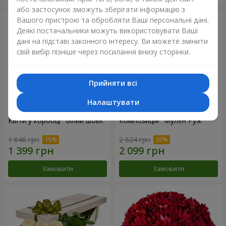
або застосунок зможуть зберігати інформацію з
Вашого пристрою та обробляти Ваші персональні дані.
Деякі постачальники можуть використовувати Ваші
дані на підставі законного інтересу. Ви можете змінити
свій вибір пізніше через посилання внизу сторінки.
Прийняти всі
Налаштувати
Квіти у коробці "Білий шовк"
Композиція "Мулен Руж"
1 646 грн
2 624 грн
Замовити
Замовити