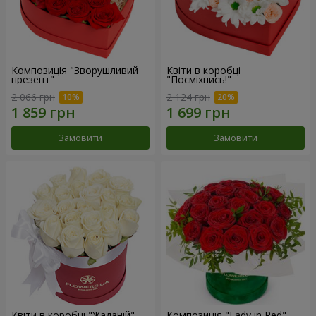
Композиція "Зворушливий
Квіти в коробці
презент"
"Посміхнись!"
2 066 грн
2 124 грн
Замовити
Замовити
Квіти в коробці "Жаданій"
Композиція "Lady in Red"