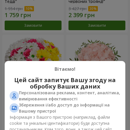
Тедді"
червоних троянд!"
1 954 грн
3 427 грн
Замовити
Замовити
Вітаємо!
Цей сайт запитує Вашу згоду на
обробку Ваших даних
Персоналізована реклама, контент, аналітика,
Квіти в коробці "Моє серце"
Квіти в коробці "Рожевий
вимірювання ефективності
опал"
Збереження і/або доступ до інформації на
1 364 грн
1 370 грн
Вашому пристрої
Інформація з Вашого пристрою (наприклад, файли
cookie та унікальні ідентифікатори) буде доступна
Замовити
Замовити
постачальникам. Крім того, вони, а також цей сайт