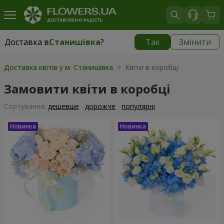
Доставка в
Станишівка
?
Так
Змінити
Доставка в
Станишівка
|
безкоштовно
Доставка квітів у м. Станишівка
> Квіти в коробці
Замовити квіти в коробці
Сортування:
дешевше
дорожче
популярні