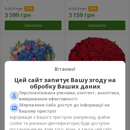
5 537 грн
4 513 грн
Замовити
Замовити
Вітаємо!
Цей сайт запитує Вашу згоду на
обробку Ваших даних
Персоналізована реклама, контент, аналітика,
Букет "Небесна акварель"
101 червона троянда
вимірювання ефективності
Збереження і/або доступ до інформації на
7 098 грн
9 744 грн
Вашому пристрої
Інформація з Вашого пристрою (наприклад, файли
cookie та унікальні ідентифікатори) буде доступна
Замовити
Замовити
постачальникам. Крім того, вони, а також цей сайт