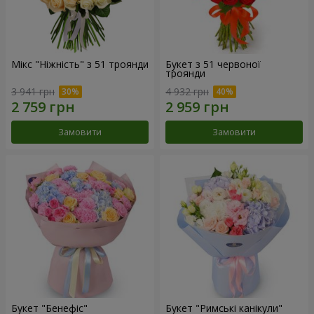
Мікс "Ніжність" з 51 троянди
Букет з 51 червоної
троянди
3 941 грн
4 932 грн
Замовити
Замовити
Букет "Бенефіс"
Букет "Римські канікули"