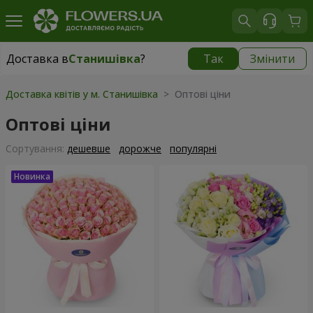
Доставка в
Станишівка
?
Так
Змінити
Доставка в
Станишівка
|
безкоштовно
Доставка квітів у м. Станишівка
> Оптові ціни
Оптові ціни
Сортування:
дешевше
дорожче
популярні