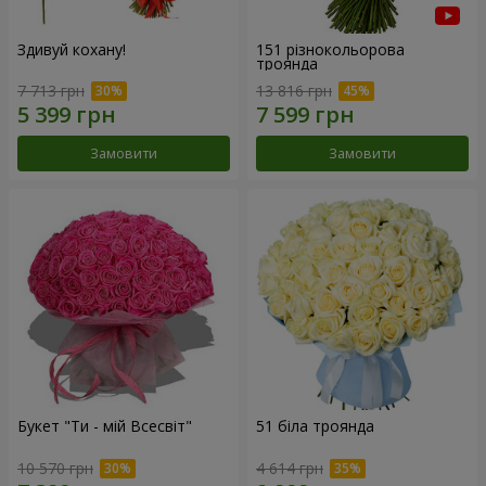
Здивуй кохану!
151 різнокольорова
троянда
7 713 грн
13 816 грн
Замовити
Замовити
Букет "Ти - мій Всесвіт"
51 біла троянда
10 570 грн
4 614 грн