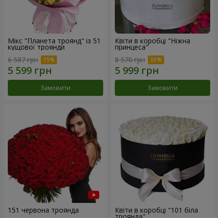
Мікс "Планета троянд" із 51
Квіти в коробці "Ніжна
кущової троянди
принцеса"
6 587 грн
8 570 грн
Замовити
Замовити
151 червона троянда
Квіти в коробці "101 біла
троянда"