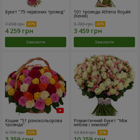
Букет "75 червоних троянд"
101 троянда Athena Royale
(Кенія)
7 098 грн
5 765 грн
Замовити
Замовити
Кошик "51 різнокольорова
Романтичний букет "Між
троянда"
небом і землею!"
4 799 грн
12 824 грн