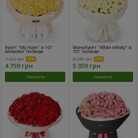
Букет "My hope" зі 101
Монобукет "White infinity" зі
кремової троянди
101 троянди
7 322 грн
8 245 грн
Замовити
Замовити