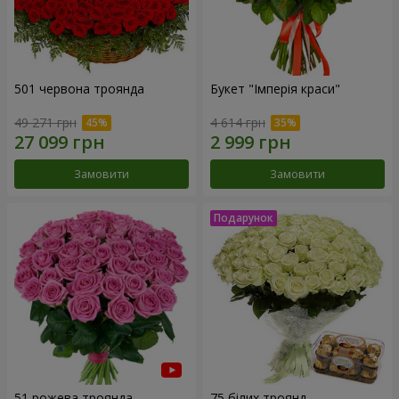
501 червона троянда
Букет "Імперія краси"
49 271 грн
4 614 грн
Замовити
Замовити
51 рожева троянда
75 білих троянд