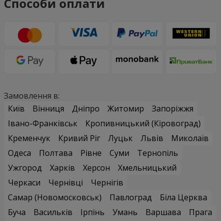
Способи оплати
Замовлення в:
Київ
Вінниця
Дніпро
Житомир
Запоріжжя
Івано-Франківськ
Кропивницький (Кіровоград)
Кременчук
Кривий Ріг
Луцьк
Львів
Миколаїв
Одеса
Полтава
Рівне
Суми
Тернопіль
Ужгород
Харків
Херсон
Хмельницький
Черкаси
Чернівці
Чернігів
Самар (Новомосковськ)
Павлоград
Біла Церква
Буча
Васильків
Ірпінь
Умань
Варшава
Прага