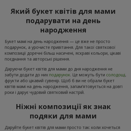
Який букет квітів для мами
подарувати на день
народження
Букет мамі на день народження — це вже не просто
подарунок, а урочисте привітання. Для такої святкової
композиції доречні більш насичені, яскраві кольори, цікаві
поєднання та авторські рішення.
Даруючи букет квітів для мами до дня народження не
забути додати до них
подарунок
. Це можуть бути
солодощі
,
фрукти або цікавий сувенір. Щоб б ви не обрали букет
квітів мамі на день народження, запам’ятовується на довгі
роки і дарує чудовий святковий настрій.
Ніжні композиції як знак
подяки для мами
Даруйте букет квітів для мами просто так: коли хочеться