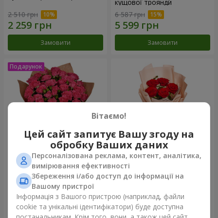
кущової троянди
2 510 грн
6 587 грн
Замовити
Замовити
Вітаємо!
Цей сайт запитує Вашу згоду на
обробку Ваших даних
Персоналізована реклама, контент, аналітика,
Букет "Чарівність" з
Букет в упаковці "5
вимірювання ефективності
повітряними кульками
червоних троянд"
Збереження і/або доступ до інформації на
2 624 грн
775 грн
Вашому пристрої
Інформація з Вашого пристрою (наприклад, файли
cookie та унікальні ідентифікатори) буде доступна
Замовити
Замовити
постачальникам. Крім того, вони, а також цей сайт