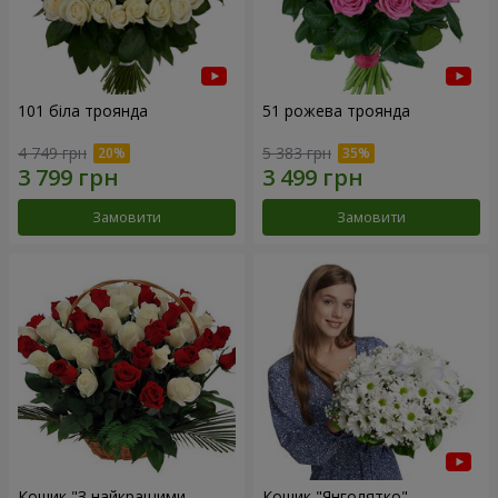
101 біла троянда
51 рожева троянда
4 749 грн
5 383 грн
Замовити
Замовити
Кошик "З найкращими
Кошик "Янголятко"