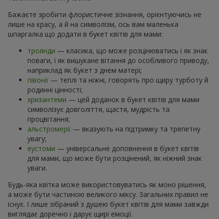
Бажаєте зробити флористичне зізнання, орієнтуючись не
лише на красу, а й на символізм, ось вам маленька
шпаргалка що додати в букет квітів для мами:
троянди
— класика, що може розцінюватись і як знак
поваги, і як вишукане вітання до особливого приводу,
наприклад як букет з днем матері;
півонії
— теплі та ніжні, говорять про щиру турботу й
родинні цінності;
хризантеми
— цей доданок в букет квітів для мами
символізує довголіття, щастя, мудрість та
процвітання;
альстромерії
— вказують на підтримку та трепетну
увагу;
еустоми
— універсальне доповнення в букет квітів
для мами, що може бути розцінений, як ніжний знак
уваги.
Будь-яка квітка може використовуватись як моно рішення,
а може бути частиною великого міксу. Загальних правил не
існує. І лише зібраний з душею букет квітів для мами завжди
виглядає доречно і дарує щирі емоції.