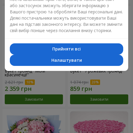
або застосунок зможуть зберігати інформацію з
Вашого пристрою та обробляти Ваші персональні дані.
Деякі постачальники можуть використовувати Ваші
дані на підставі законного інтересу. Ви можете змінити
свій вибір пізніше через посилання внизу сторінки.
Прийняти всі
Налаштувати
Букет троянд "Моїй
Букет "7 рожевих троянд!"
красунечці!"
2 621 грн
1 074 грн
Замовити
Замовити