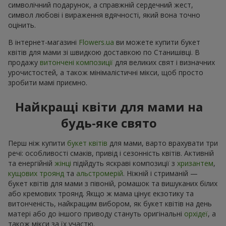
символічний подарунок, а справжній сердечний жест,
символ любові і вираження вдячності, який вона точно
оцінить.
В інтернет-магазині
Flowers.ua
ви можете купити букет
квітів для мами зі швидкою доставкою по Станишівці. В
продажу
витончені композиції
для великих свят і визначних
урочистостей, а також мінімалістичні мікси, щоб просто
зробити мамі приємно.
Найкращі квіти для мами на
будь-яке свято
Перш ніж купити
букет квітів
для мами, варто врахувати три
речі: особливості смаків, привід і сезонність квітів. Активній
та енергійній
жінці
підійдуть яскраві композиції з
хризантем
,
кущових троянд
та
альстромерій
. Ніжній і стриманій —
букет квітів для мами з півоній, ромашок та вишуканих білих
або кремових троянд. Якщо ж мама цінує екзотику та
витонченість, найкращим вибором, як букет квітів на день
матері або до іншого приводу стануть оригінальні
орхідеї
, а
також мікси за їх участю.