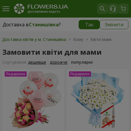
Доставка в
Станишівка
?
Так
Змінити
Доставка в
Станишівка
|
безкоштовно
Доставка квітів у м. Станишівка
> Кому > Квіти мамі
Замовити квіти для мами
Сортування:
дешевше
дорожче
популярні