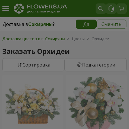
Доставка в
Сокиряны
?
Да
Сменить
Доставка в
Сокиряны
|
1680 грн
Доставка цветов в г. Сокиряны
> Цветы > Орхидеи
Заказать Орхидеи
Cортировка
Подкатегории