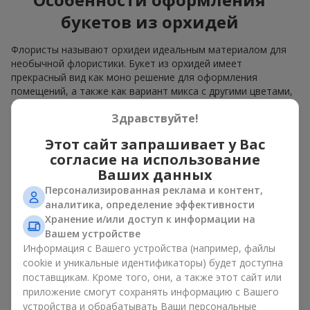
букетов из орхидей
Флористы называют орхидеи идеальным материалом для
необычной флористики. Букет из орхидей имеет
прекрасный вид как моно решение для оформления
помещений, а также как вариант микса с другими цветами,
который сохраняет свою выразительность в любом
Здравствуйте!
формате.
Этот сайт запрашивает у Вас
Благодаря своей структуре орхидея позволяет создавать
композиции в классическом, минималистичном или
согласие на использование
современном стиле. Букет из орхидей эффектно смотрится
Ваших данных
как в камерных, так и в масштабных работах, а её
Персонализированная реклама и контент,
роскошные соцветия легко становятся центральным
аналитика, определение эффективности
элементом композиции. В зависимости от оформления и
Хранение и/или доступ к информации на
сорта растений различается и цена на орхидеи. Учитывайте
Вашем устройстве
это, прежде чем заказать букет из орхидей.
Информация с Вашего устройства (например, файлы
cookie и уникальные идентификаторы) будет доступна
Кому дарят орхидеи?
поставщикам. Кроме того, они, а также этот сайт или
приложение смогут сохранять информацию с Вашего
Букет из орхидей универсален и может подойти любому. Их
устройства и обрабатывать Ваши персональные