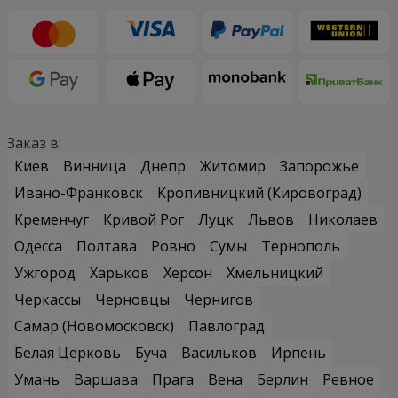
Заказ в:
Киев
Винница
Днепр
Житомир
Запорожье
Ивано-Франковск
Кропивницкий (Кировоград)
Кременчуг
Кривой Рог
Луцк
Львов
Николаев
Одесса
Полтава
Ровно
Сумы
Тернополь
Ужгород
Харьков
Херсон
Хмельницкий
Черкассы
Черновцы
Чернигов
Самар (Новомосковск)
Павлоград
Белая Церковь
Буча
Васильков
Ирпень
Умань
Варшава
Прага
Вена
Берлин
Ревное