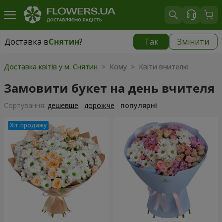
Доставка в
Снятин
?
Так
Змінити
Доставка в
Снятин
|
510 грн
Доставка квітів у м. Снятин
> Кому > Квіти вчителю
Замовити букет на день вчителя
Сортування:
дешевше
дорожче
популярні