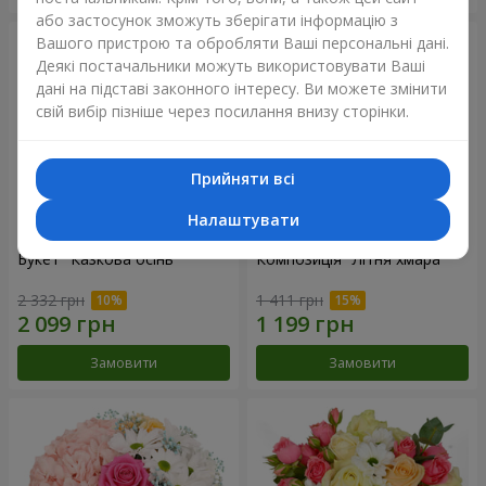
або застосунок зможуть зберігати інформацію з
Вашого пристрою та обробляти Ваші персональні дані.
Деякі постачальники можуть використовувати Ваші
дані на підставі законного інтересу. Ви можете змінити
свій вибір пізніше через посилання внизу сторінки.
Прийняти всі
Налаштувати
Букет "Казкова осінь"
Композиція "Літня хмара"
2 332 грн
1 411 грн
Замовити
Замовити