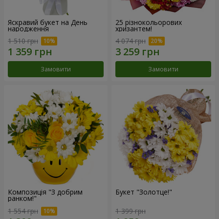
Яскравий букет на День
25 різнокольорових
народження
хризантем!
1 510 грн
4 074 грн
Замовити
Замовити
Композиція "З добрим
Букет "Золотце!"
ранком!"
1 554 грн
1 399 грн