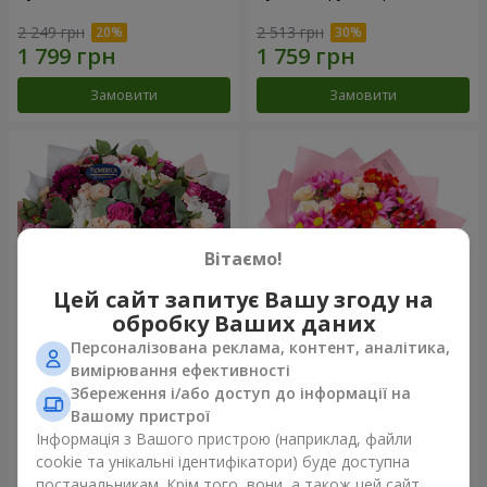
2 249 грн
2 513 грн
Замовити
Замовити
Вітаємо!
Цей сайт запитує Вашу згоду на
обробку Ваших даних
Персоналізована реклама, контент, аналітика,
Букет "Все для тебе ...!"
Букет "Ніжне кохання"
вимірювання ефективності
Збереження і/або доступ до інформації на
5 374 грн
1 554 грн
Вашому пристрої
Інформація з Вашого пристрою (наприклад, файли
cookie та унікальні ідентифікатори) буде доступна
Замовити
Замовити
постачальникам. Крім того, вони, а також цей сайт