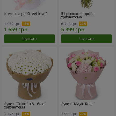
Композиція "Street love"
51 різнокольорова
хризантема
1 952 грн
6 749 грн
Замовити
Замовити
Букет "Tokio" з 51 білої
Букет "Magic Rose"
хризантеми
7 475 грн
3 999 грн