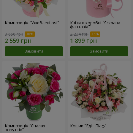
Композиція "Улюблені очі"
Квіти в коробці "Яскрава
фантазія"
3 656 грн
2 234 грн
Замовити
Замовити
Композиція “Спалах
Кошик "Едіт Піаф"
почуттів”