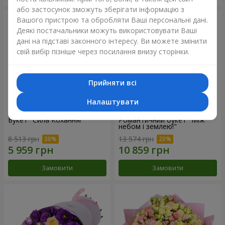
або застосунок зможуть зберігати інформацію з
Вашого пристрою та обробляти Ваші персональні дані.
Деякі постачальники можуть використовувати Ваші
дані на підставі законного інтересу. Ви можете змінити
свій вибір пізніше через посилання внизу сторінки.
Прийняти всі
Налаштувати
Букет "Сила Кохання!"
Романтичний букет "Між
небом і землею!"
8 513 грн
13 574 грн
Замовити
Замовити