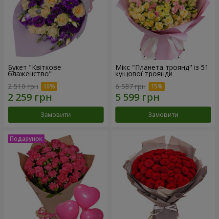
Букет "Квіткове
Мікс "Планета троянд" із 51
блаженство"
кущової троянди
2 510 грн
6 587 грн
Замовити
Замовити