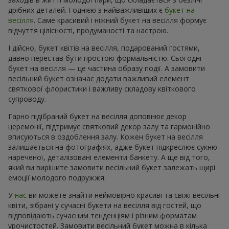
дрібних деталей. І однією з найважливіших є
букет на
весілля
. Саме красивий і ніжний букет на весілля формує
відчуття цілісності, продуманості та настрою.
І дійсно, букет квітів на весілля, подарований гостями,
давно перестав бути простою формальністю. Сьогодні
букет на весілля — це частина образу події. А замовити
весільний букет означає додати важливий елемент
святкової флористики і важливу складову квіткового
супроводу.
Гарно підібраний букет на весілля доповнює декор
церемонії, підтримує святковий декор залу та гармонійно
вписуються в оздоблення залу. Кожен букет на весілля
залишається на фотографіях, адже букет підкреслює сукню
нареченої, деталізовані елементи банкету. А ще від того,
який ви вирішите замовити весільний букет залежать щирі
емоції молодого подружжя.
У
нас
ви можете знайти неймовірно красиві та свіжі весільні
квіти, зібрані у сучасні букети на весілля від гостей, що
відповідають сучасним тенденціям і різним форматам
урочистостей. Замовити весільний букет можна в кілька