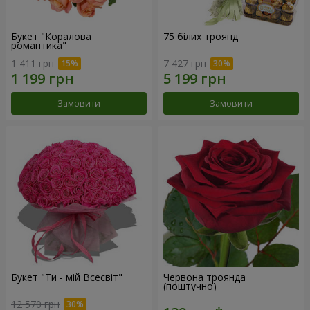
Букет "Коралова
75 білих троянд
романтика"
1 411 грн
7 427 грн
Замовити
Замовити
Букет "Ти - мій Всесвіт"
Червона троянда
(поштучно)
12 570 грн