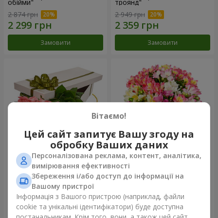
обійми"
троянд"
2 874 грн
2 949 грн
Замовити
Замовити
Вітаємо!
Цей сайт запитує Вашу згоду на
обробку Ваших даних
Персоналізована реклама, контент, аналітика,
Квіти в коробці "15 рожевих
Букет "Казка для двох!"
вимірювання ефективності
троянд"
Збереження і/або доступ до інформації на
2 469 грн
1 666 грн
Вашому пристрої
Інформація з Вашого пристрою (наприклад, файли
cookie та унікальні ідентифікатори) буде доступна
Замовити
Замовити
постачальникам. Крім того, вони, а також цей сайт