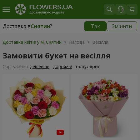
Доставка в
Снятин
?
Так
Змінити
Доставка в
Снятин
|
510 грн
Доставка квітів у м. Снятин
> Нагода > Весілля
Замовити букет на весілля
Сортування:
дешевше
дорожче
популярні