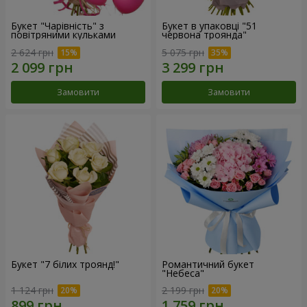
Букет "Чарівність" з
Букет в упаковці "51
повітряними кульками
червона троянда"
2 624 грн
5 075 грн
Замовити
Замовити
Букет "7 білих троянд!"
Романтичний букет
"Небеса"
1 124 грн
2 199 грн