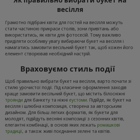
Як правильно вибрати букет на
весілля
Грамотно підібрані квіти для гостей на весілля можуть
стати частиною прикраси столів, зони привітань або
використатись, як квіти для фотосесій. Тому важливо
приділяти особливу увагу вибираючи букет на весілля і
намагатись замовити весільний букет так, щоб кожен його
елемент створював необхідний настрій.
Враховуємо стиль події
Щоб правильно вибрати букет на весілля, варто почати зі
стилю урочистої події. Під класичне оформлення заходів
краще замовити весільний букет, що містить білосніжні
троянди
для банкету та ніжні
еустоми
. Підійде, як букет на
весілля і шлюбна композиція, створена за авторським
дизайном. Для більш легких форматів, як букети для
молодят, підійдуть весняні композиції з сезонних квітів,
елегантні комбінації, в основі яких лежать
ромашкові
традиції
, а також живі поєднання зелені та квітів.