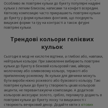
Особливо як повітряні кульки до букету популярні надувні
кульки з легким блиском, написами та конфеті всередині.
Квіткову композицію часто прикрашають повітряні кульки
до букету у формі кулькових фонтанів, що поєднують
вишукані форми та гру на контрасті а також фігурні
повітряні кульки.
Трендові кольори гелієвих
кульок
Сьогодні в моді не кислотні відтінки, а глибокі або, навпаки,
нейтральні кольори. При замовленні вибирають повітряні
кульки до букету в бежевій кольоровій гамі, айвори,
молочному або оливковому кольорі, теракоті або
припиленому рожевому. Як кульки для дівчинки можуть
бути вироби ніжно рожевого або бузкового кольору. Такі
повітряні кульки до букету створюють цікаві кольорові
акценти, не перевантажуючи композицію. А додаткові
кольорові аксесуари: золото, срібло, перламутр додають в
повітряні кульки до букету лоску та вишуканості і
створюють вечірковий декор. Додайте квіти з
хітових