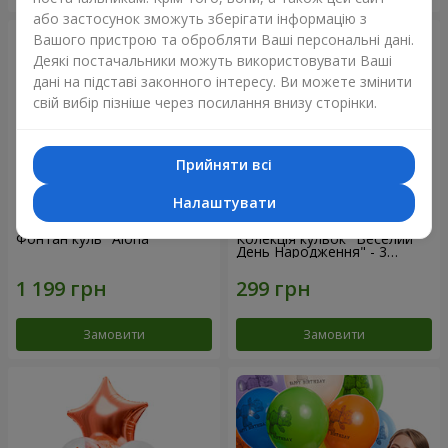
або застосунок зможуть зберігати інформацію з
Вашого пристрою та обробляти Ваші персональні дані.
Деякі постачальники можуть використовувати Ваші
дані на підставі законного інтересу. Ви можете змінити
свій вибір пізніше через посилання внизу сторінки.
Прийняти всі
Налаштувати
Фонтан куль "Aloha"
Колекція кульок "Веселий
День Народження" - 3
кульки
Замовити
Замовити