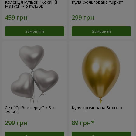
Колекція кульок "Коханій
Куля фольгована "Зірка"
Матусі!" - 5 кульок
Замовити
Замовити
Сет "Срібне серце" з 3-х
Куля хромована Золото
кульок