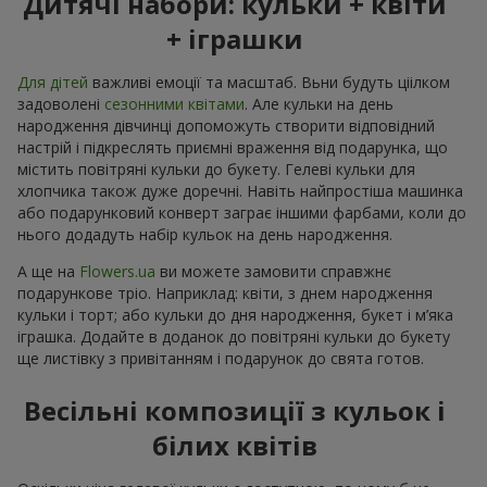
Дитячі набори: кульки + квіти
+ іграшки
Для дітей
важливі емоції та масштаб. Вьни будуть ціілком
задоволені
сезонними квітами
. Але кульки на день
народження дівчинці допоможуть створити відповідний
настрій і підкреслять приємні враження від подарунка, що
містить повітряні кульки до букету. Гелеві кульки для
хлопчика також дуже доречні. Навіть найпростіша машинка
або подарунковий конверт заграє іншими фарбами, коли до
нього додадуть набір кульок на день народження.
А ще на
Flowers.ua
ви можете замовити справжнє
подарункове тріо. Наприклад: квіти, з днем народження
кульки і торт; або кульки до дня народження, букет і м’яка
іграшка. Додайте в доданок до повітряні кульки до букету
ще листівку з привітанням і подарунок до свята готов.
Весільні композиції з кульок і
білих квітів