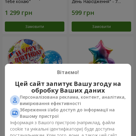
тебе кохаю"
День Народження" - 7
кульок
Замовити
Замовити
Вітаємо!
Цей сайт запитує Вашу згоду на
обробку Ваших даних
Персоналізована реклама, контент, аналітика,
Мікс гелієвих кульок
Фонтан куль "Arcobaleno"
вимірювання ефективності
"Привітання!"
Збереження і/або доступ до інформації на
Вашому пристрої
Інформація з Вашого пристрою (наприклад, файли
cookie та унікальні ідентифікатори) буде доступна
Замовити
Замовити
постачальникам. Крім того, вони, а також цей сайт