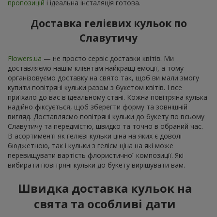
пропозицій
і ідеальна інсталяція готова.
Доставка гелієвих кульок по
Славутичу
Flowers.ua
— не просто сервіс доставки квітів. Ми
доставляємо нашім клієнтам найкращі емоції, а тому
організовуємо доставку на свято так, щоб ви мали змогу
купити повітряні кульки разом з букетом квітів. І все
приїхало до вас в ідеальному стані. Кожна повітряна кулька
надійно фіксується, щоб зберегти форму та зовнішній
вигляд. Доставляємо повітряні кульки до букету по всьому
Славутичу та передмістю, швидко та точно в обраний час.
В асортименті як гелієві кульки ціна на яких є доволі
бюджетною, так і кульки з гелієм ціна на які може
перевищувати вартість флористичної композиції. Які
вибирати повітряні кульки до букету вирішувати вам.
Швидка доставка кульок на
свята та особливі дати