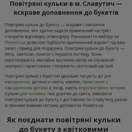
Повітряні кульки в м. Славутич —
яскраве доповнення до букетів
Повітряні кульки до букету — яскраве і лаконічне
доповнення, яке здатне задати правильний настрій і
створити відповідну атмосферу. Різноманіття вибору на
Flowers.ua
дозволяє підібрати оригінальний варіант під ваш
запит і привід для подарунка. Повітряні кульки до букету —
легкі, святкові, помітні з першого погляду. Вони
перетворюють звичайне вручення квітів на справжній
сюрприз і гарантовано створюють святковий настрій.
Повітряні кульки з букетом ідеально пасують до
дня
народження
, дитячого свята, ювілею,
привітання з
народженням дитини
а, іноді, навіть
корпоративної вечірки
.
Кульки
для чоловіка
теж доречні до свята. Замовити
повітряні кульки до букету з доставкою по Славутичу разом
зі свіжими живими квітами допомогає Flowers.ua.
Як поєднати повітряні кульки
до букету з квітковими