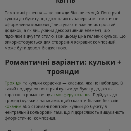
квітів
Тематичні рішення — це завжди більше емоцій. Повітряні
кульки до букету, що дозволяють завершити тематичне
оформлення композиції виступають вже не як простий
доданок, а як вишуканий декоративний елемент, що
підсилює відчуття стилю. При цьому ціна гелевих кульок, що
використовуються для створення яскравих композицій,
може бути доволі бюджетною.
Романтичні варіанти: кульки +
троянди
Троянди
та кульки сердечка — класика, яка не набридає. В
такий подарунок повітряні кульки до букету додають
справжню романтичну
атмосферу кохання
. Підійдуть до
троянд і кульки з написами, щоб сказати більше без слів
коханим
або стримані повітряні кульки до букету в
нейтральній кольоровій гамі, що підкреслюють вишуканість
флористичної композиції.