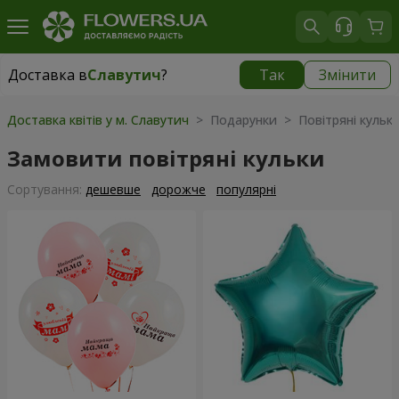
Доставка в
Славутич
?
Так
Змінити
Доставка в
Славутич
|
827 грн
Доставка квітів у м. Славутич
> Подарунки > Повітряні кульк
Замовити повітряні кульки
Сортування:
дешевше
дорожче
популярні