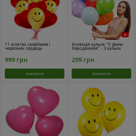
11 жовтих смайликів і
Колекція кульок "З Днем
червоних сердець
Народження" - 3 кульки
Замовити
Замовити