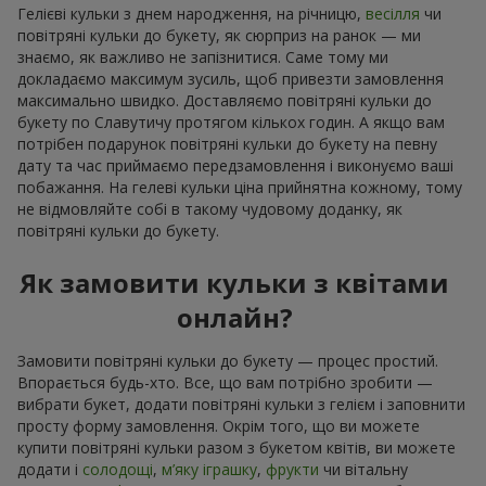
Гелієві кульки з днем народження, на річницю,
весілля
чи
повітряні кульки до букету, як сюрприз на ранок — ми
знаємо, як важливо не запізнитися. Саме тому ми
докладаємо максимум зусиль, щоб привезти замовлення
максимально швидко. Доставляємо повітряні кульки до
букету по Славутичу протягом кількох годин. А якщо вам
потрібен подарунок повітряні кульки до букету на певну
дату та час приймаємо передзамовлення і виконуємо ваші
побажання. На гелеві кульки ціна прийнятна кожному, тому
не відмовляйте собі в такому чудовому доданку, як
повітряні кульки до букету.
Як замовити кульки з квітами
онлайн?
Замовити повітряні кульки до букету — процес простий.
Впорається будь-хто. Все, що вам потрібно зробити —
вибрати букет, додати повітряні кульки з гелієм і заповнити
просту форму замовлення. Окрім того, що ви можете
купити повітряні кульки разом з букетом квітів, ви можете
додати і
солодощі
,
м’яку іграшку
,
фрукти
чи вітальну