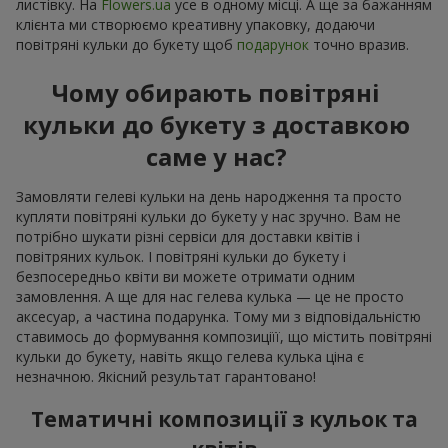
листівку. На
Flowers.ua
усе в одному місці. А ще за бажанням
клієнта ми створюємо креативну упаковку, додаючи
повітряні кульки до букету щоб
подарунок
точно вразив.
Чому обирають повітряні
кульки до букету з доставкою
саме у нас?
Замовляти гелеві кульки на день народження та просто
купляти повітряні кульки до букету у нас зручно. Вам не
потрібно шукати різні сервіси для доставки квітів і
повітряних кульок. І повітряні кульки до букету і
безпосередньо квіти ви можете отримати одним
замовлення. А ще для нас гелева кулька — це не просто
аксесуар, а частина подарунка. Тому ми з відповідальністю
ставимось до формування композиціїї, що містить повітряні
кульки до букету, навіть якщо гелева кулька ціна є
незначною. Якісний результат гарантовано!
Тематичні композиції з кульок та