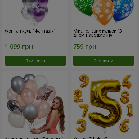
Фонтан куль "Фантазія"
Мікс гелієвих кульок "З
Днем Народження"
Замовити
Замовити
Колекція кульок "Фламінго"
Кульки "Цифри"