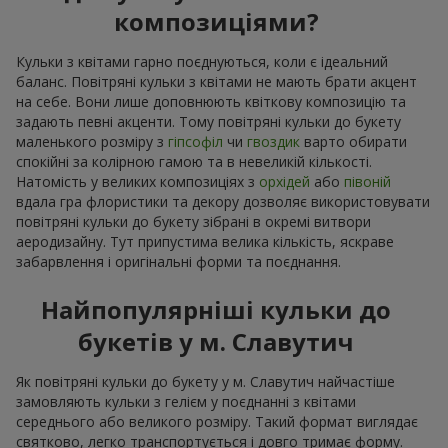
композиціями?
Кульки з квітами гарно поєднуються, коли є ідеальний
баланс. Повітряні кульки з квітами не мають брати акцент
на себе. Вони лише доповнюють квіткову композицію та
задають певні акценти. Тому повітряні кульки до букету
маленького розміру з
гіпсофіл
чи
гвоздик
варто обирати
спокійні за колірною гамою та в невеликій кількості.
Натомість у великих композиціях з
орхідей
або
півоній
вдала гра флористики та декору дозволяє використовувати
повітряні кульки до букету зібрані в окремі витвори
аеродизайну. Тут припустима велика кількість, яскраве
забарвлення і оригінальні форми та поєднання.
Найпопулярніші кульки до
букетів у м. Славутич
Як повітряні кульки до букету у м. Славутич найчастіше
замовляють кульки з гелієм у поєднанні з квітами
середнього або великого розміру. Такий формат виглядає
святково, легко транспортується і довго тримає форму.