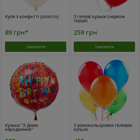
Куля з конфетті (золото)
3 гелієві кульки (червоні
серця)
Замовити
Замовити
Кулька "З Днем
5 різнокольорових гелієвих
народження"
кульок