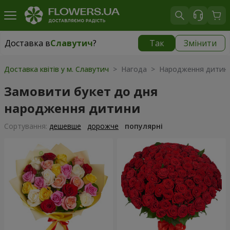
Доставка в
Славутич
?
Так
Змінити
Доставка в
Славутич
|
827 грн
Доставка квітів у м. Славутич
> Нагода > Народження дитин
Замовити букет до дня
народження дитини
Сортування:
дешевше
дорожче
популярні