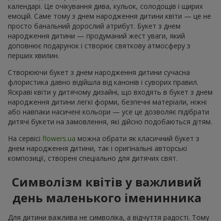
календарі. Це очікування дива, кульок, солодощів і щирих
емоцій. Саме тому з днем народження дитини квіти — це не
просто банальний дорослий атрибут. Букет з днем
народження дитини — продуманий жест уваги, який
доповнює подарунок і створює святкову атмосферу з
перших хвилин.
Створюючи букет з днем народження дитини сучасна
флористика давно відійшла від канонів і суворих правил.
Яскраві квіти у дитячому дизайні, що входять в букет з днем
народження дитини легкі форми, безпечні матеріали, ніжні
або навпаки насичені кольори — усе це дозволяє підібрати
дитячі букети на замовлення, які дійсно подобаються дітям.
На сервісі
flowers.ua
можна обрати як класичний букет з
днем народження дитини, так і оригінальні авторські
композиції, створені спеціально для дитячих свят.
Символізм квітів у важливий
день маленького іменинника
Для дитини важлива не символіка, а відчуття радості. Тому