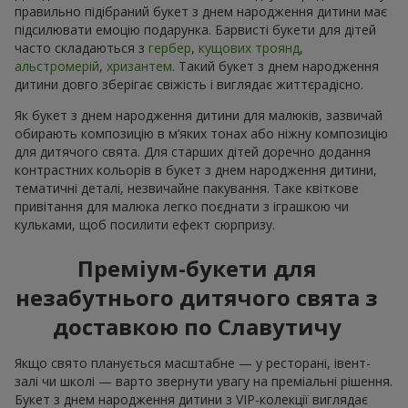
правильно підібраний букет з днем народження дитини має
підсилювати емоцію подарунка. Барвисті букети для дітей
часто складаються з
гербер
,
кущових троянд
,
альстромерій
,
хризантем
. Такий букет з днем народження
дитини довго зберігає свіжість і виглядає життєрадісно.
Як букет з днем народження дитини для малюків, зазвичай
обирають композицію в м’яких тонах або ніжну композицію
для дитячого свята. Для старших дітей доречно додання
контрастних кольорів в букет з днем народження дитини,
тематичні деталі, незвичайне пакування. Таке квіткове
привітання для малюка легко поєднати з іграшкою чи
кульками, щоб посилити ефект сюрпризу.
Преміум-букети для
незабутнього дитячого свята з
доставкою по Славутичу
Якщо свято планується масштабне — у ресторані, івент-
залі чи школі — варто звернути увагу на преміальні рішення.
Букет з днем народження дитини з VIP-колекції виглядає