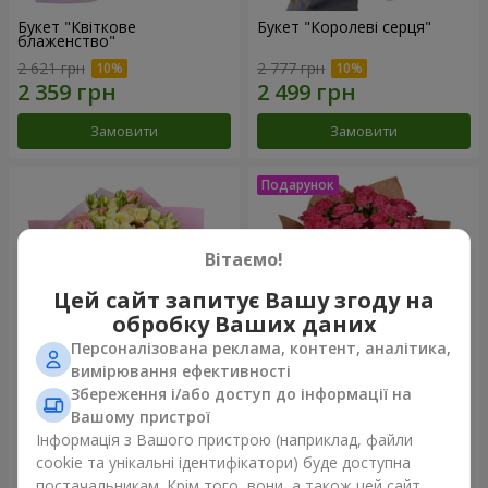
Букет "Квіткове
Букет "Королеві серця"
блаженство"
2 621 грн
2 777 грн
Замовити
Замовити
Вітаємо!
Цей сайт запитує Вашу згоду на
обробку Ваших даних
Персоналізована реклама, контент, аналітика,
вимірювання ефективності
Збереження і/або доступ до інформації на
Мікс "Планета троянд" із 51
Букет "Чарівність" з
Вашому пристрої
кущової троянди
повітряними кульками
Інформація з Вашого пристрою (наприклад, файли
6 422 грн
2 624 грн
cookie та унікальні ідентифікатори) буде доступна
постачальникам. Крім того, вони, а також цей сайт