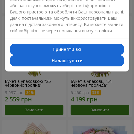
або застосунок зможуть зберігати інформацію з
Замовити
Замовити
Вашого пристрою та обробляти Ваші персональні дані.
Деякі постачальники можуть використовувати Ваші
дані на підставі законного інтересу. Ви можете змінити
свій вибір пізніше через посилання внизу сторінки.
Прийняти всі
Налаштувати
Букет з упаковкою "25
Букет в упаковці "51
червоних троянд"
червона троянда"
3 937 грн
6 460 грн
Замовити
Замовити