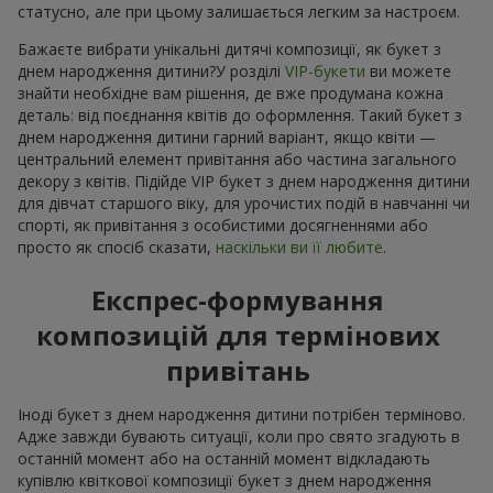
статусно, але при цьому залишається легким за настроєм.
Бажаєте вибрати унікальні дитячі композиції, як букет з
днем народження дитини?У розділі
VIP-букети
ви можете
знайти необхідне вам рішення, де вже продумана кожна
деталь: від поєднання квітів до оформлення. Такий букет з
днем народження дитини гарний варіант, якщо квіти —
центральний елемент привітання або частина загального
декору з квітів. Підійде VIP букет з днем народження дитини
для дівчат старшого віку, для урочистих подій в навчанні чи
спорті, як привітання з особистими досягненнями або
просто як спосіб сказати,
наскільки ви її любите
.
Експрес-формування
композицій для термінових
привітань
Іноді букет з днем народження дитини потрібен терміново.
Адже завжди бувають ситуації, коли про свято згадують в
останній момент або на останній момент відкладають
купівлю квіткової композиції букет з днем народження