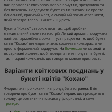
вас; промовляє квітковою мовою почуттів, зрозумілою та
без пояснень. Подарувати букет квітів "Кохаю" не просто
банальний, красивий жест, а емоційний посил через квіти,
який передає тепло, ніжність і щирість.
Букети "Кохаю" створюються так, щоб зробити
максимальний акцент на настрій. Легкий аромат, продумана
палітра, гармонійна форма — усе працює на те, щоб букет
квітів "Кохаю" виглядав як знак кохання в кольорах, а не
просто формальний подарунок. На
flowers.ua
легко знайти
як стримані рішення, щоб передати теплі почуття в букеті,
так і яскраві композиції, що говорять мовою пристрасті.
Варіанти квіткових поєднань у
букеті квітів "Кохаю"
Флористика про кохання напрочуд багатогранна. Втім,
говорячи про букет квітів "Кохаю" перше, що приходить в
голову, це романтична класика у флористиці, а саме
троянди
:
білі
— як ознака ніжних та щирих почуттів;