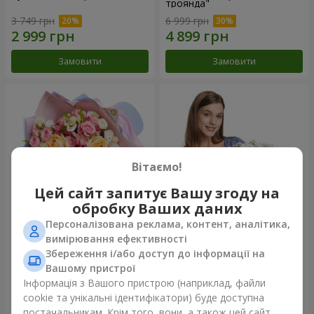
троянда"
3 749 грн
6 999 грн
Замовити
Замовити
Вітаємо!
Цей сайт запитує Вашу згоду на
обробку Ваших даних
Персоналізована реклама, контент, аналітика,
Букет "Казка мого життя"
Кошик "Янголятко"
вимірювання ефективності
Збереження і/або доступ до інформації на
2 399 грн
2 074 грн
Вашому пристрої
Інформація з Вашого пристрою (наприклад, файли
cookie та унікальні ідентифікатори) буде доступна
Замовити
Замовити
постачальникам. Крім того, вони, а також цей сайт