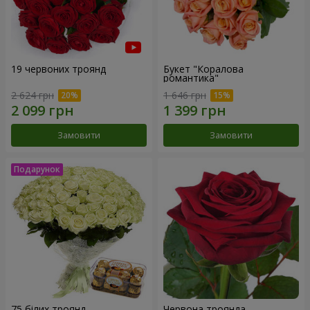
19 червоних троянд
Букет "Коралова
романтика"
2 624 грн
1 646 грн
Замовити
Замовити
75 білих троянд
Червона троянда