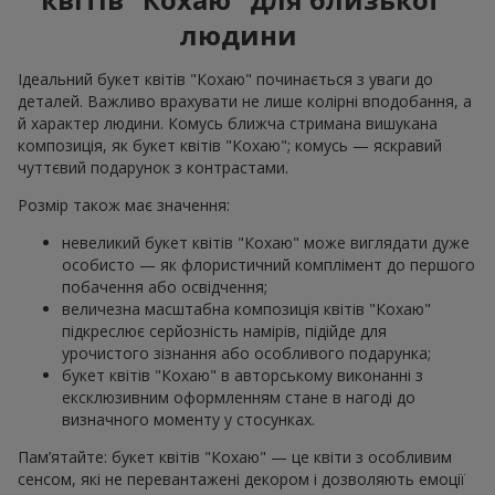
людини
Ідеальний букет квітів "Кохаю" починається з уваги до
деталей. Важливо врахувати не лише колірні вподобання, а
й характер людини. Комусь ближча стримана вишукана
композиція, як букет квітів "Кохаю"; комусь — яскравий
чуттєвий подарунок з контрастами.
Розмір також має значення:
невеликий букет квітів "Кохаю" може виглядати дуже
особисто — як флористичний комплімент до першого
побачення або освідчення;
величезна масштабна композиція квітів "Кохаю"
підкреслює серйозність намірів, підійде для
урочистого зізнання або особливого подарунка;
букет квітів "Кохаю" в авторському виконанні з
ексклюзивним оформленням стане в нагоді до
визначного моменту у стосунках.
Пам’ятайте: букет квітів "Кохаю" — це квіти з особливим
сенсом, які не перевантажені декором і дозволяють емоції