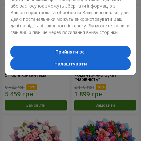
або застосунок зможуть зберігати інформацію з
Вашого пристрою та обробляти Ваші персональні дані.
Деякі постачальники можуть використовувати Ваші
дані на підставі законного інтересу. Ви можете змінити
свій вибір пізніше через посилання внизу сторінки.
Прийняти всі
Налаштувати
51 біла хризантема
Романтичний букет
"Чарівність"
6 422 грн
2 110 грн
Замовити
Замовити