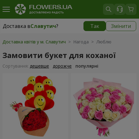
Доставка в
Славутич
?
Так
Змінити
Доставка в
Славутич
|
827 грн
Доставка квітів у м. Славутич
> Нагода > Люблю
Замовити букет для коханої
Сортування:
дешевше
дорожче
популярні