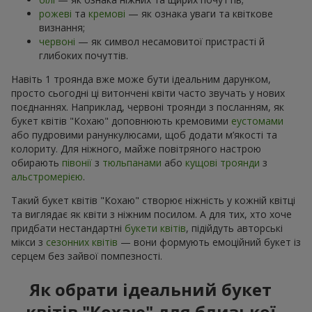
рожеві
та
кремові
— як ознака уваги та квіткове
визнання;
червоні
— як символ несамовитої пристрасті й
глибоких почуттів.
Навіть 1 троянда вже може бути ідеальним дарунком,
просто сьогодні ці витончені квіти часто звучать у нових
поєднаннях. Наприклад, червоні троянди з посланням, як
букет квітів "Кохаю" доповнюють кремовими
еустомами
або пудровими ранункулюсами, щоб додати м’якості та
колориту. Для ніжного, майже повітряного настрою
обирають
півонії
з
тюльпанами
або
кущові троянди
з
альстромерією
.
Такий букет квітів "Кохаю" створює ніжність у кожній квітці
та виглядає як квіти з ніжним посилом. А для тих, хто хоче
придбати нестандартні
букети квітів
, підійдуть авторські
мікси з
сезонних квітів
— вони формують емоційний букет із
серцем без зайвої помпезності.
Як обрати ідеальний букет
квітів "Кохаю" для близької