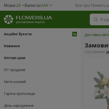
Мова:
UA
Валюта:
UAH
Все про Flowers.u
Акційні букети
Доставка квіт
Замови
Новинки
Сортування:
д
Оптові ціни
ХІТ продажів
Квіти коханій
Гаряча пропозиція
День народження