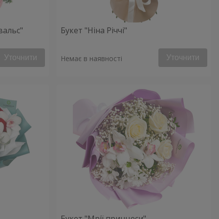
вальс"
Букет "Ніна Річчі"
Уточнити
Уточнити
Немає в наявності
Букет "Мрії принцеси"