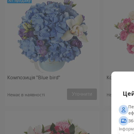
Композиція "Blue bird"
Композиція 
Цей
Уточнити
Немає в наявності
Немає в наяв
Пе
еф
Зб
Інформа