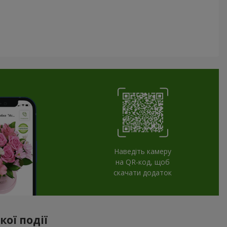
Наведіть камеру
на QR-код, щоб
скачати додаток
ої події