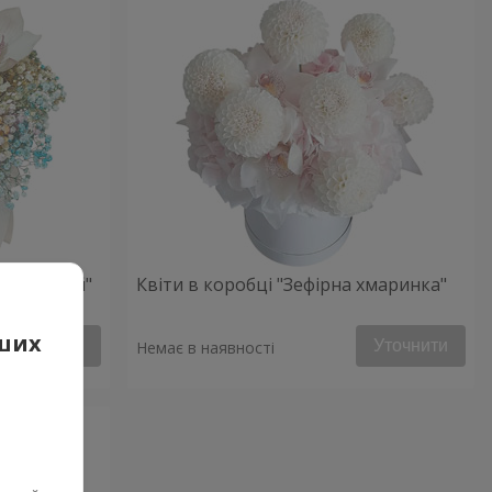
ий настрій"
Квіти в коробці "Зефірна хмаринка"
аших
Уточнити
Уточнити
Немає в наявності