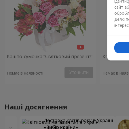
ідентиф
сайт а
обробля
Деякі 
інтерес
Кашпо-сумочка "Святковий презент!"
Композиція
Уточнити
Немає в наявності
Немає в наяв
Наші досягнення
Доставка квітів року в Україні
«Вибір країни»