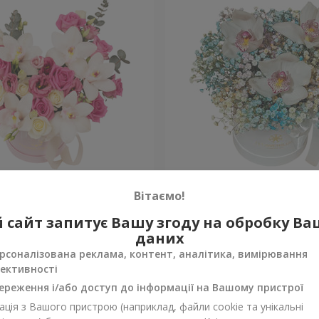
"Квітка Цісик"
Квіти в коробці "Райдужн
Вітаємо!
 сайт запитує Вашу згоду на обробку В
Уточнити
ності
Немає в наявності
даних
рсоналізована реклама, контент, аналітика, вимірювання
ективності
ереження і/або доступ до інформації на Вашому пристрої
ція з Вашого пристрою (наприклад, файли cookie та унікальні