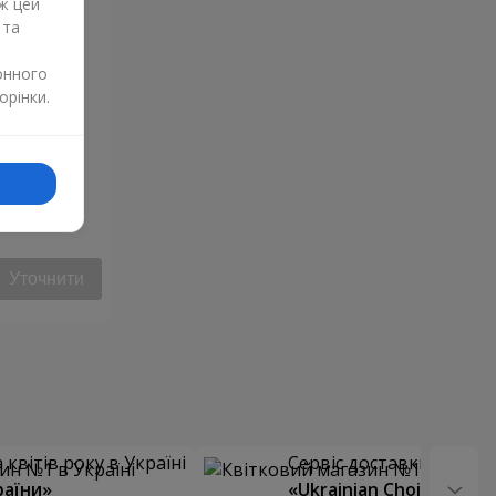
ж цей
 та
онного
орінки.
Уточнити
квітів року в Україні
Сервіс доставки квітів
раїни»
«Ukrainian Choice»