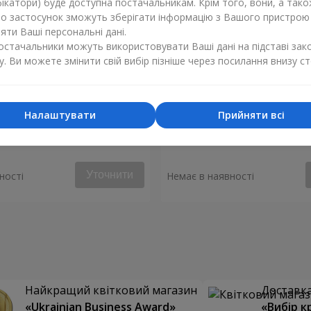
ікатори) буде доступна постачальникам. Крім того, вони, а тако
бо застосунок зможуть зберігати інформацію з Вашого пристрою
ти Ваші персональні дані.
постачальники можуть використовувати Ваші дані на підставі зак
у. Ви можете змінити свій вибір пізніше через посилання внизу ст
Налаштувати
Прийняти всі
 "Монако"
Композиція "Стукіт серця"
Уточнити
ності
Немає в наявності
Найкращий квітковий магазин
Доставка 
«Ukrainian Business Award»
«Вибір к