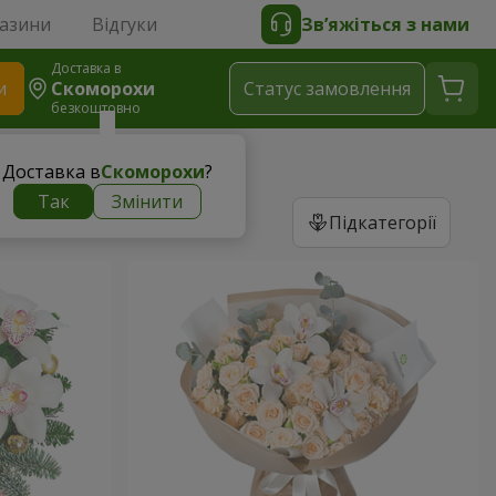
газини
Відгуки
Зв’яжіться з нами
Доставка в
и
Скоморохи
Статус замовлення
безкоштовно
Доставка в
Скоморохи
?
Так
Змінити
Підкатегорії