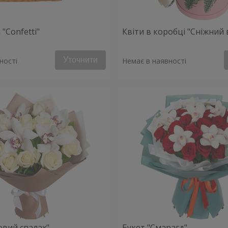
"Confetti"
Квіти в коробці "Сніжний 
Уточнити
ності
Немає в наявності
овий спалах"
Букет "Смарагд"