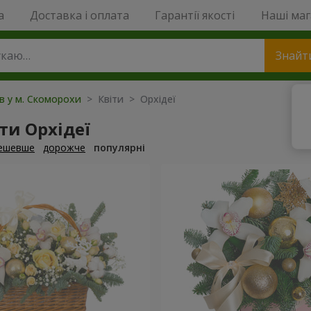
a
Доставка і оплата
Гарантії якості
Наші ма
Знайт
ів у м. Скоморохи
> Квіти > Орхідеї
ти Орхідеї
ешевше
дорожче
популярні