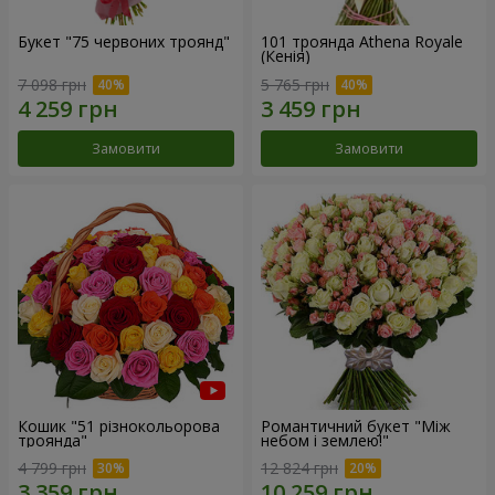
Букет "75 червоних троянд"
101 троянда Athena Royale
(Кенія)
7 098 грн
5 765 грн
Замовити
Замовити
Кошик "51 різнокольорова
Романтичний букет "Між
троянда"
небом і землею!"
4 799 грн
12 824 грн