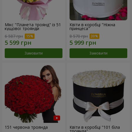
Мікс "Планета троянд" із 51
Квіти в коробці "Ніжна
кущової троянди
принцеса"
6 587 грн
8 570 грн
Замовити
Замовити
151 червона троянда
Квіти в коробці "101 біла
троянда"