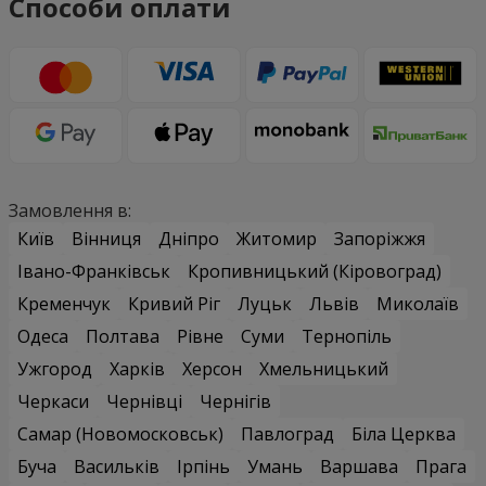
Способи оплати
Замовлення в:
Київ
Вінниця
Дніпро
Житомир
Запоріжжя
Івано-Франківськ
Кропивницький (Кіровоград)
Кременчук
Кривий Ріг
Луцьк
Львів
Миколаїв
Одеса
Полтава
Рівне
Суми
Тернопіль
Ужгород
Харків
Херсон
Хмельницький
Черкаси
Чернівці
Чернігів
Самар (Новомосковськ)
Павлоград
Біла Церква
Буча
Васильків
Ірпінь
Умань
Варшава
Прага