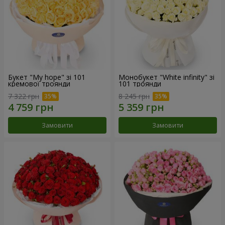
Букет "My hope" зі 101
Монобукет "White infinity" зі
кремової троянди
101 троянди
7 322 грн
8 245 грн
Замовити
Замовити