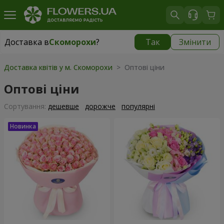
Доставка в
Скоморохи
?
Так
Змінити
Доставка в
Скоморохи
|
безкоштовно
Доставка квітів у м. Скоморохи
> Оптові ціни
Оптові ціни
Сортування:
дешевше
дорожче
популярні