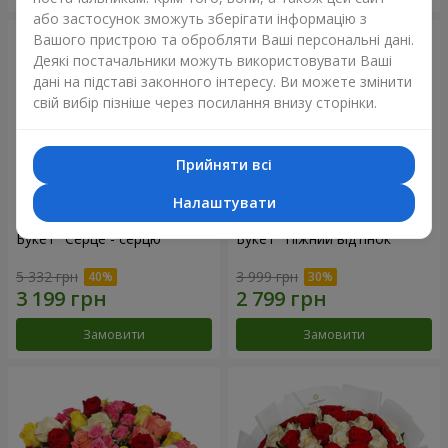
або застосунок зможуть зберігати інформацію з
Вашого пристрою та обробляти Ваші персональні дані.
Деякі постачальники можуть використовувати Ваші
дані на підставі законного інтересу. Ви можете змінити
свій вибір пізніше через посилання внизу сторінки.
Прийняти всі
Налаштувати
Букет "Серце - серцю"
Букет "Ніжний відтінок"
5 332 грн
3 999 грн
Замовити
Замовити