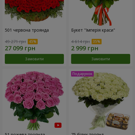
501 червона троянда
Букет "Імперія краси"
49 271 грн
4 614 грн
Замовити
Замовити
51 рожева троянда
75 білих троянд