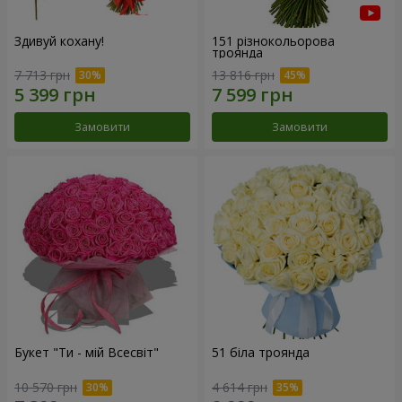
Здивуй кохану!
151 різнокольорова
троянда
7 713 грн
13 816 грн
Замовити
Замовити
Букет "Ти - мій Всесвіт"
51 біла троянда
10 570 грн
4 614 грн