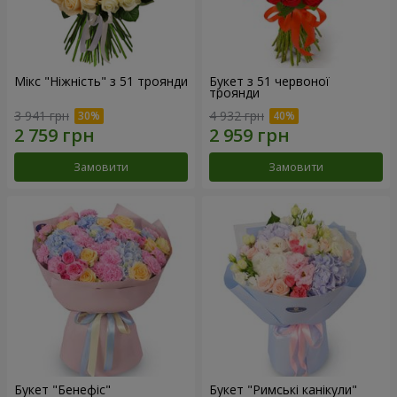
Мікс "Ніжність" з 51 троянди
Букет з 51 червоної
троянди
3 941 грн
4 932 грн
Замовити
Замовити
Букет "Бенефіс"
Букет "Римські канікули"