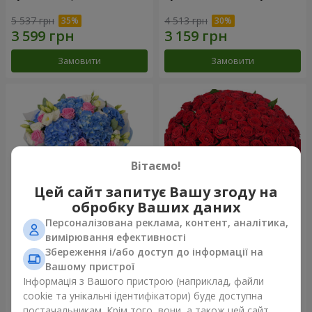
5 537 грн
4 513 грн
Замовити
Замовити
Вітаємо!
Цей сайт запитує Вашу згоду на
обробку Ваших даних
Персоналізована реклама, контент, аналітика,
Букет "Небесна акварель"
101 червона троянда
вимірювання ефективності
Збереження і/або доступ до інформації на
7 098 грн
9 744 грн
Вашому пристрої
Інформація з Вашого пристрою (наприклад, файли
cookie та унікальні ідентифікатори) буде доступна
Замовити
Замовити
постачальникам. Крім того, вони, а також цей сайт