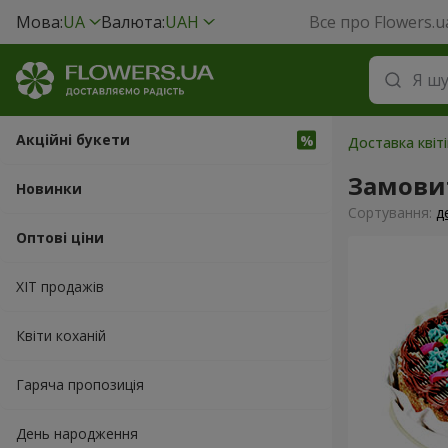
Мова:
UA
Валюта:
UAH
Все про Flowers.u
Акційні букети
Доставка квіт
Замови
Новинки
Сортування:
д
Оптові ціни
ХІТ продажів
Квіти коханій
Гаряча пропозиція
День народження