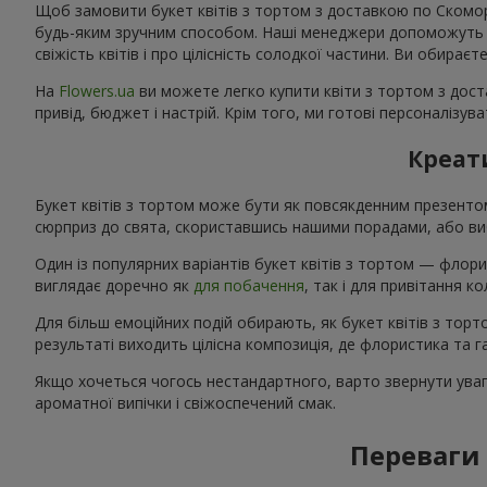
Щоб замовити букет квітів з тортом з доставкою по Скоморо
будь-яким зручним способом. Наші менеджери допоможуть під
свіжість квітів і про цілісність солодкої частини. Ви обирає
На
Flowers.ua
ви можете легко купити квіти з тортом з дост
привід, бюджет і настрій. Крім того, ми готові персоналізу
Креати
Букет квітів з тортом може бути як повсякденним презент
сюрприз до свята, скориставшись нашими порадами, або виб
Один із популярних варіантів букет квітів з тортом — флори
виглядає доречно як
для побачення
, так і для привітання 
Для більш емоційних подій обирають, як букет квітів з тор
результаті виходить цілісна композиція, де флористика та
Якщо хочеться чогось нестандартного, варто звернути увагу
ароматної випічки і свіжоспечений смак.
Переваги 