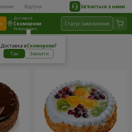
газини
Відгуки
Зв’яжіться з нами
Доставка в
и
Скоморохи
Статус замовлення
безкоштовно
Доставка в
Скоморохи
?
Так
Змінити