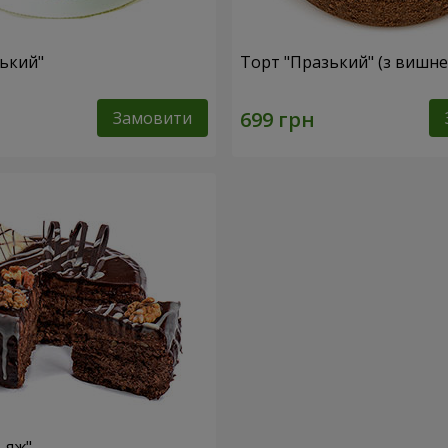
ський"
Торт "Празький" (з вишн
Замовити
ьяж"