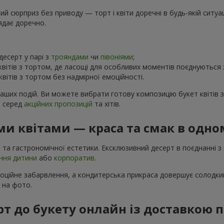
 сюрприз без приводу — торт і квіти доречні в будь-якій ситуаці
ядає доречно.
есерт у парі з
трояндами
чи
півоніями
;
вітів з тортом, де ласощі для особливих моментів поєднуються
вітів з тортом без надмірної емоційності.
ваших подій. Ви можете вибрати готову композицію букет квітів 
в серед
акційних пропозицій
та хітів.
и квітами — краса та смак в одно
 та гастрономічної естетики. Ексклюзивний десерт в поєднанні з
ння дитини
або
корпоратив
.
моційне забарвлення, а кондитерська прикраса довершує солодкий
і на фото.
рт до букету онлайн із доставкою 