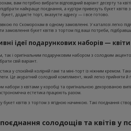
хам, вам потрібно вибрати відповідний варіант десерту та квіті
ібрати найкраще поєднання, а кур’єри привезуть букет квітів з 
те букет, додаєте торт, вказуєте адресу — і все готово.
авкою по Скоморохам в одному замовленні. У каталозі легко під
вати замовлення букет квітів з тортом під ваші потреби, підібра
вні ідеї подарункових наборів — квіти
ом, так і оригінальним подарунковим набором з солодким акцен
рати свій варіант.
стика у спокійній колірній гамі та міні-торт із ніжним кремом. Т
колеги. Це акуратний солодкий комплімент, який легко прийняти й
том набори з квітами у коробці та оригінальною декорованою вип
 гастрономічна естетика працюють разом.
 букет квітів з тортом з ягідною начинкою. Такі поєднання ство
поєднання солодощів та квітів у 