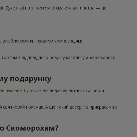
ї. Букет квітів з тортом зі смаком дитинства — це
 з улюбленими квітковими композиціям;
з тортом з відповідного розділу каталогу або замовити
му подарунку
вишуканим букетом
виглядає ефектно, стильно й
 святковий присмак. А ще такий десерт із прикрасами з
по Скоморохам?