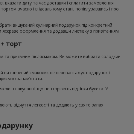
в, вказати дату та час доставки і сплатити замовлення
тортом вчасно і в ідеальному стані, попіклувавшись і про
ібрати вишуканий кулінарний подарунок під конкретний
вши яскраве оформлення та додавши листівку з привітанням.
 + торт
том та приємним післясмаком. Ви можете вибрати солодкий
акий витончений смаколик не перевантажує подарунок і
 приємно запам’ятати.
ічкою в пакуванні, що повторюють відтінки букета. У
рюють відчуття легкості та додають у свято запах
подарунку