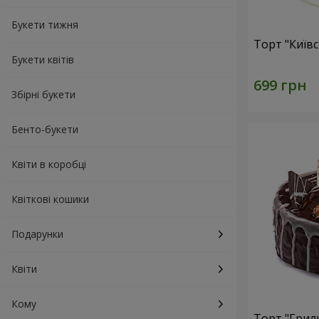
Букети тижня
Торт "Київ
Букети квітів
Збірні букети
Бенто-букети
Квіти в коробці
Квіткові кошики
Подарунки
Квіти
Кому
Торт "Грил