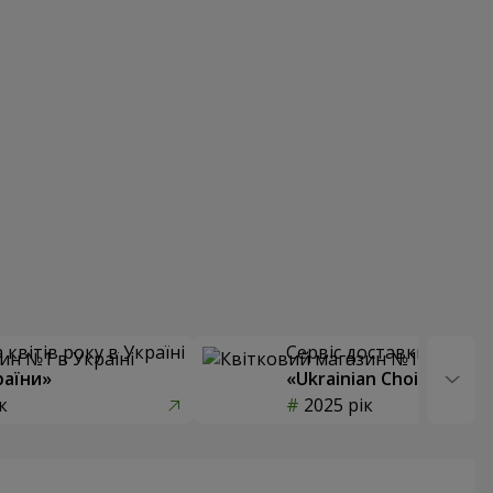
квітів року в Україні
Сервіс доставки квітів
раїни»
«Ukrainian Choice»
к
2025 рік