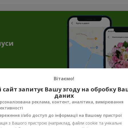
нуси
Вітаємо!
 сайт запитує Вашу згоду на обробку В
даних
нення до квітів — торт як подарунок в
рсоналізована реклама, контент, аналітика, вимірювання
ективності
і створюють незабутню атмосферу. Але букет квітів з тортом доз
ішення, якщо ви збираєтесь в гості, готуєтесь до побачення або
ереження і/або доступ до інформації на Вашому пристрої
уття свята.
ція з Вашого пристрою (наприклад, файли cookie та унікальні