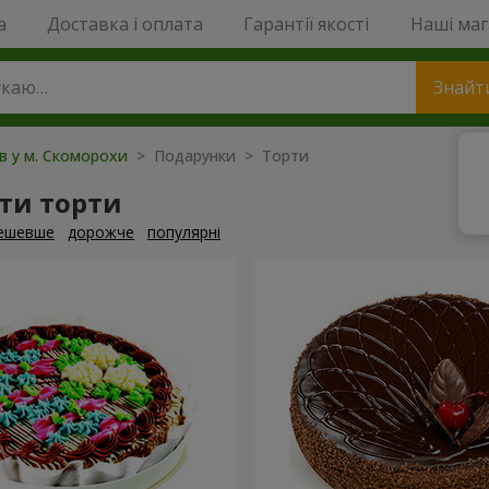
a
Доставка і оплата
Гарантії якості
Наші ма
Знайт
ів у м. Скоморохи
> Подарунки > Торти
ти торти
ешевше
дорожче
популярні