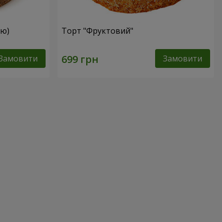
ею)
Торт "Фруктовий"
Замовити
Замовити