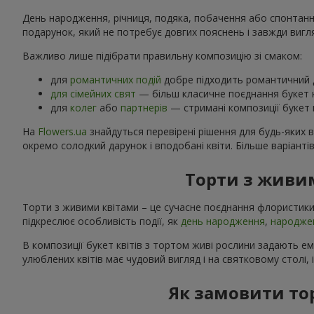
День народження, річниця, подяка, побачення або спонтанний
подарунок, який не потребує довгих пояснень і завжди вигл
Важливо лише підібрати правильну композицію зі смаком:
для
романтичних подій
добре підходить романтичний д
для сімейних свят
— більш класичне поєднання букет к
для
колег
або
партнерів
— стримані композиції букет к
На
Flowers.ua
знайдуться перевірені рішення для будь-яких 
окремо солодкий дарунок і вподобані квіти. Більше варіанті
Торти з живим
Торти з живими квітами – це сучасне поєднання флористики
підкреслює особливість події, як
день народження
,
народже
В композиції букет квітів з тортом живі рослини задають е
улюблених квітів має чудовий вигляд і на святковому столі, 
Як замовити то