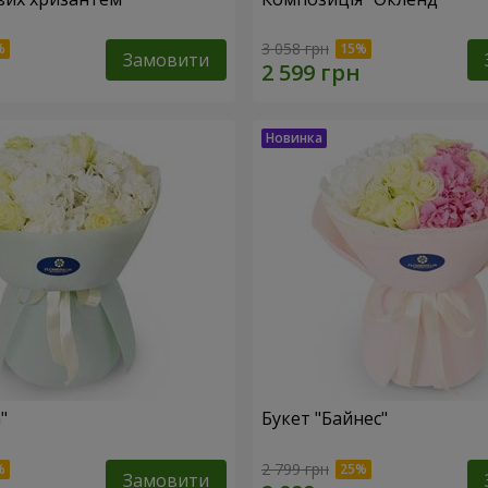
3 058 грн
Замовити
"
Букет "Байнес"
2 799 грн
Замовити