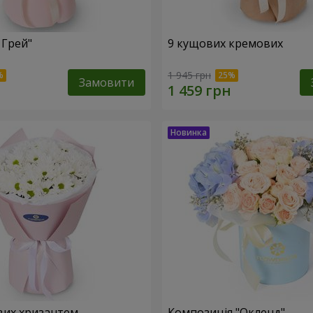
 Грей"
9 кущових кремових
1 945 грн
Замовити
вих хризантем
Композиція "Окленд"