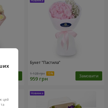
Букет "Пастила"
аших
1 128 грн
Замовити
Замовити
ж цей
 та