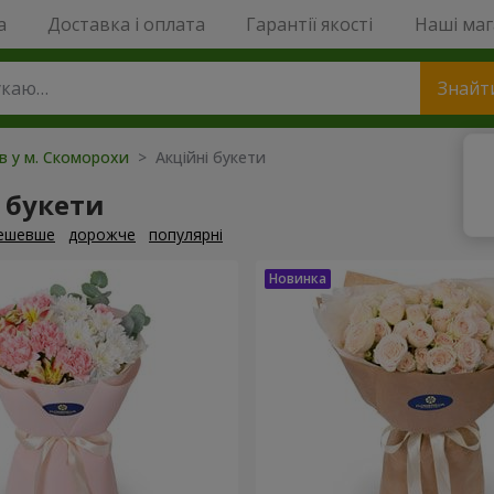
a
Доставка і оплата
Гарантії якості
Наші ма
Знайт
ів у м. Скоморохи
> Акційні букети
 букети
ешевше
дорожче
популярні