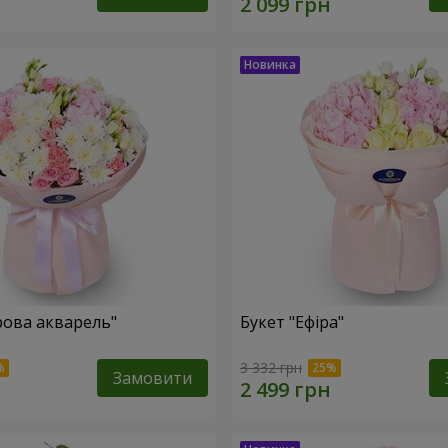
рова акварель"
Букет "Ефіра"
3 332 грн
Замовити