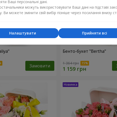
ти Ваші персональні дані.
постачальники можуть використовувати Ваші дані на підставі зак
у. Ви можете змінити свій вибір пізніше через посилання внизу ст
Налаштувати
Прийняти всі
liya"
Бенто-букет "Bertha"
1 364 грн
Замовити