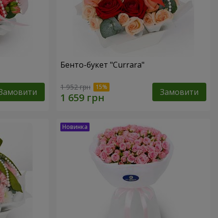
Бенто-букет "Currara"
1 952 грн
Замовити
Замовити