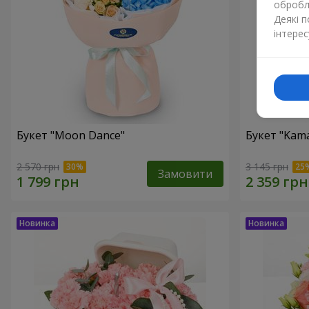
обробля
Деякі 
інтерес
Букет "Moon Dance"
Букет "Kama
2 570 грн
3 145 грн
Замовити