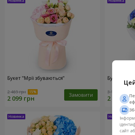
Букет "Мрії збуваються"
Букет "Мрії
Цей
2 469 грн
3 199 грн
Замовити
Пе
еф
Зб
Інформа
ідентиф
сайт а