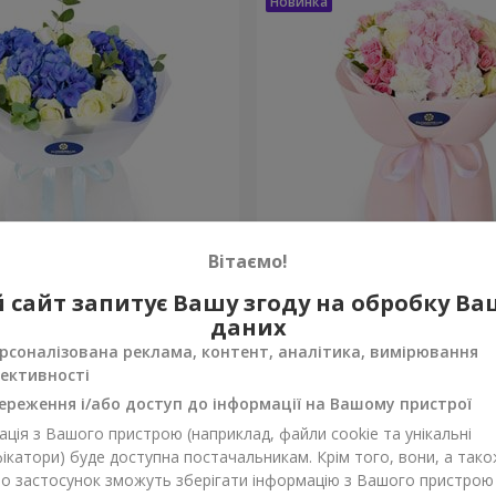
Вітаємо!
"
Букет "Марта"
 сайт запитує Вашу згоду на обробку В
даних
3 065 грн
Замовити
рсоналізована реклама, контент, аналітика, вимірювання
ективності
ереження і/або доступ до інформації на Вашому пристрої
ція з Вашого пристрою (наприклад, файли cookie та унікальні
ікатори) буде доступна постачальникам. Крім того, вони, а тако
бо застосунок зможуть зберігати інформацію з Вашого пристрою