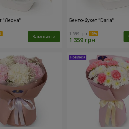
т "Леона"
Бенто-букет "Daria"
1 599 грн
Замовити