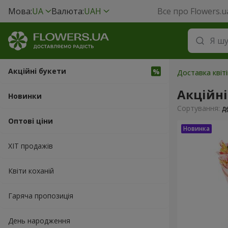
Мова:
UA
Валюта:
UAH
Все про Flowers.u
Акційні букети
Доставка квіт
Акційні
Новинки
Сортування:
д
Оптові ціни
ХІТ продажів
Квіти коханій
Гаряча пропозиція
День народження