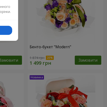
онного
орінки.
Бенто-букет "Modern"
1 874 грн
Замовити
Замовити