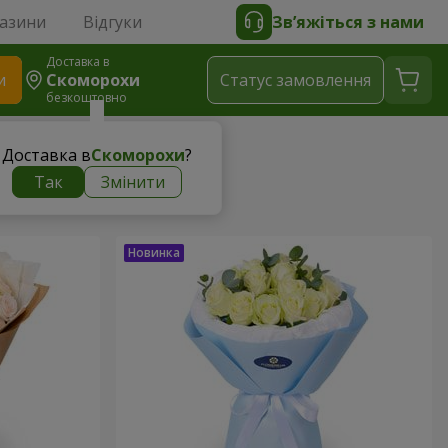
газини
Відгуки
Зв’яжіться з нами
Доставка в
и
Скоморохи
Статус замовлення
безкоштовно
Доставка в
Скоморохи
?
Так
Змінити