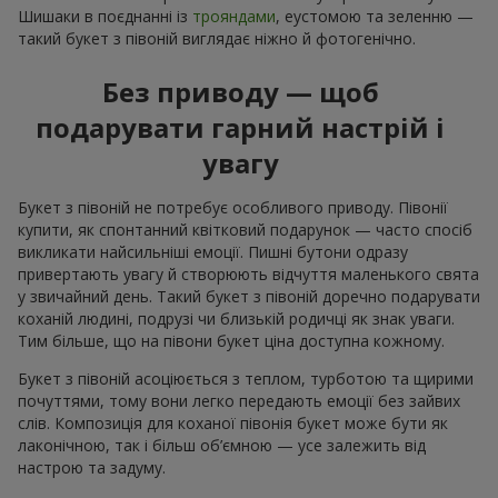
Шишаки в поєднанні із
трояндами
, еустомою та зеленню —
такий букет з півоній виглядає ніжно й фотогенічно.
Без приводу — щоб
подарувати гарний настрій і
увагу
Букет з півоній не потребує особливого приводу. Півонії
купити, як спонтанний квітковий подарунок — часто спосіб
викликати найсильніші емоції. Пишні бутони одразу
привертають увагу й створюють відчуття маленького свята
у звичайний день. Такий букет з півоній доречно подарувати
коханій людині, подрузі чи близькій родичці як знак уваги.
Тим більше, що на півони букет ціна доступна кожному.
Букет з півоній асоціюється з теплом, турботою та щирими
почуттями, тому вони легко передають емоції без зайвих
слів. Композиція для коханої півонія букет може бути як
лаконічною, так і більш об’ємною — усе залежить від
настрою та задуму.