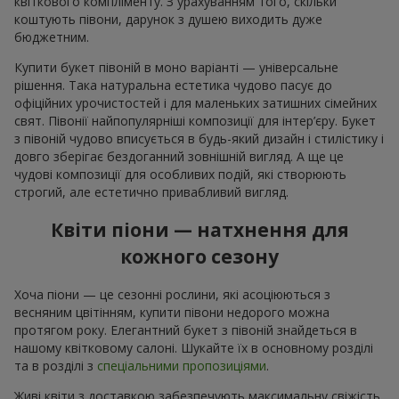
квіткового компліменту. З урахуванням того, скільки
коштують півони, дарунок з душею виходить дуже
бюджетним.
Купити букет півоній в моно варіанті — універсальне
рішення. Така натуральна естетика чудово пасує до
офіційних урочистостей і для маленьких затишних сімейних
свят. Півонії найпопулярніші композиції для інтер’єру. Букет
з півоній чудово вписується в будь-який дизайн і стилістику і
довго зберігає бездоганний зовнішній вигляд. А ще це
чудові композиції для особливих подій, які створюють
строгий, але естетично привабливий вигляд.
Квіти піони — натхнення для
кожного сезону
Хоча піони — це сезонні рослини, які асоціюються з
весняним цвітінням, купити півони недорого можна
протягом року. Елегантний букет з півоній знайдеться в
нашому квітковому салоні. Шукайте їх в основному розділі
та в розділі з
спеціальними пропозиціями
.
Живі квіти з доставкою забезпечують максимальну свіжість