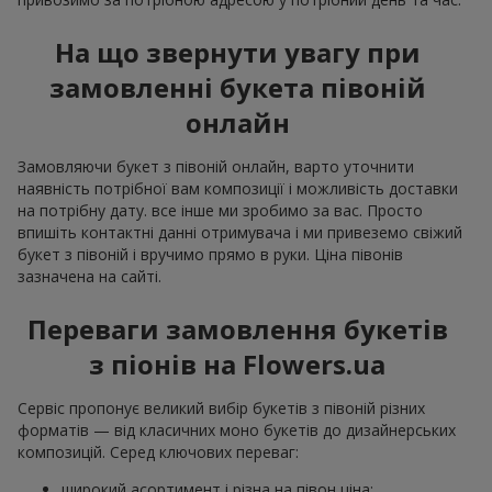
На що звернути увагу при
замовленні букета півоній
онлайн
Замовляючи букет з півоній онлайн, варто уточнити
наявність потрібної вам композиції і можливість доставки
на потрібну дату. все інше ми зробимо за вас. Просто
впишіть контактні данні отримувача і ми привеземо свіжий
букет з півоній і вручимо прямо в руки. Ціна півонів
зазначена на сайті.
Переваги замовлення букетів
з піонів на Flowers.ua
Сервіс пропонує великий вибір букетів з півоній різних
форматів — від класичних моно букетів до дизайнерських
композицій. Серед ключових переваг:
широкий асортимент і різна на півон ціна;