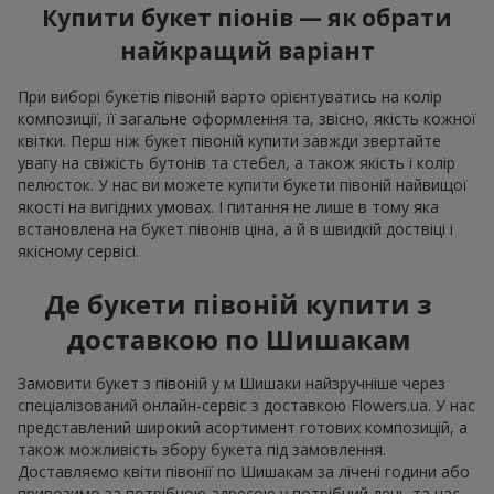
Купити букет піонів — як обрати
найкращий варіант
При виборі букетів півоній варто орієнтуватись на колір
композиції, її загальне оформлення та, звісно, якість кожної
квітки. Перш ніж букет півоній купити завжди звертайте
увагу на свіжість бутонів та стебел, а також якість і колір
пелюсток. У нас ви можете купити букети півоній найвищої
якості на вигідних умовах. І питання не лише в тому яка
встановлена на букет півонів ціна, а й в швидкій доствіці і
якісному сервісі.
Де букети півоній купити з
доставкою по Шишакам
Замовити букет з півоній у м Шишаки найзручніше через
спеціалізований онлайн-сервіс з доставкою Flowers.ua. У нас
представлений широкий асортимент готових композицій, а
також можливість збору букета під замовлення.
Доставляємо квіти півонії по Шишакам за лічені години або
привозимо за потрібною адресою у потрібний день та час.