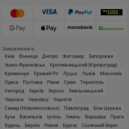
Замовлення в:
Київ
Вінниця
Дніпро
Житомир
Запоріжжя
Івано-Франківськ
Кропивницький (Кіровоград)
Кременчук
Кривий Ріг
Луцьк
Львів
Миколаїв
Одеса
Полтава
Рівне
Суми
Тернопіль
Ужгород
Харків
Херсон
Хмельницький
Черкаси
Чернівці
Чернігів
Самар (Новомосковськ)
Павлоград
Біла Церква
Буча
Васильків
Ірпінь
Умань
Варшава
Прага
Відень
Берлін
Ревне
Бургас
Сонячний берег