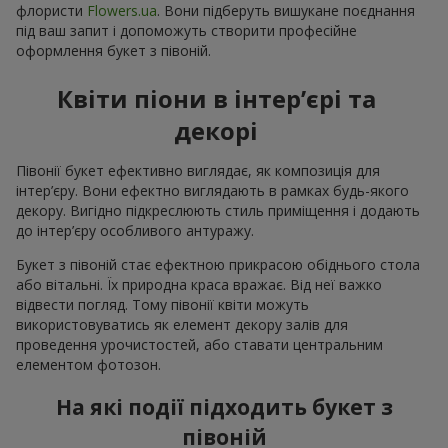
флористи
Flowers.ua
. Вони підберуть вишукане поєднання
під ваш запит і допоможуть створити професійне
оформлення букет з півоній.
Квіти піони в інтер’єрі та
декорі
Півонії букет ефективно виглядає, як композиція для
інтер’єру. Вони ефектно виглядають в рамках будь-якого
декору. Вигідно підкреслюють стиль приміщення і додають
до інтер’єру особливого антуражу.
Букет з півоній стає ефектною прикрасою обіднього стола
або вітальні. Їх природна краса вражає. Від неї важко
відвести погляд. Тому півонії квіти можуть
використовуватись як елемент декору залів для
проведення урочистостей, або ставати центральним
елементом фотозон.
На які події підходить букет з
півоній