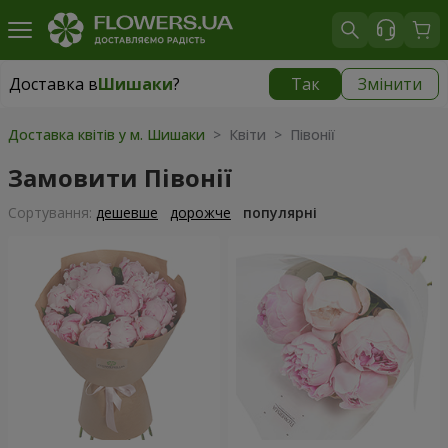
Доставка в
Шишаки
?
Так
Змінити
Доставка в
Шишаки
|
1291 грн
Доставка квітів у м. Шишаки
> Квіти > Півонії
Замовити Півонії
Сортування:
дешевше
дорожче
популярні