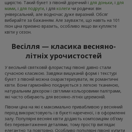
щирістю. Такий букет з півоній доречний і
для доньки
, і
для
мами
, і
для подруги
, і для
колеги
чи родички: він
універсальний, але водночас дуже виразний. Обсяг
вибирайте за бажанням. Але зауважте, що навіть на 101
піон ціна приємно вразить, особливо якщо ви купляєте
квіти у сезон.
Весілля — класика весняно-
літніх урочистостей
У весільній святковій флористиці півонії давно стали
сучасною класикою. Завдяки вишуканій формі і текстурі
букет з півоній можна охарактеризувати, як романтичні
квіти. Вони гармонійно поєднуються з легкою тканиною,
натуральним декором і світлими кольоровими палітрами,
які часто обирають для весняно-літніх церемоній.
Півони ціна на які є максимально привабливою у весняний
період використовують і в букеті нареченої, і в оформленні
залу. Популярні весняні квіти додають композиціям об’єму
без перевантаження деталями, тому простір виглядає
елегантно та повітряно. Особливо популярні півонії купити