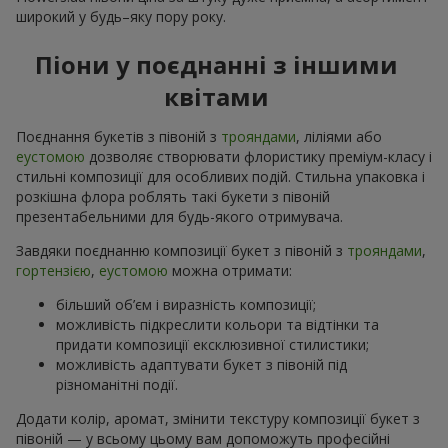
широкий у будь–яку пору року.
Піони у поєднанні з іншими
квітами
Поєднання букетів з півоній з
трояндами
, ліліями або
еустомою
дозволяє створювати флористику преміум-класу і
стильні композиції для особливих подій. Стильна упаковка і
розкішна флора роблять такі букети з півоній
презентабельними для будь-якого отримувача.
Завдяки поєднанню композиції букет з півоній з
трояндами
,
гортензією
,
еустомою
можна отримати:
більший об’єм і виразність композиції;
можливість підкреслити кольори та відтінки та
придати композиції ексклюзивної стилистики;
можливість адаптувати букет з півоній під
різноманітні події.
Додати колір, аромат, змінити текстуру композиції букет з
півоній — у всьому цьому вам допоможуть професійні