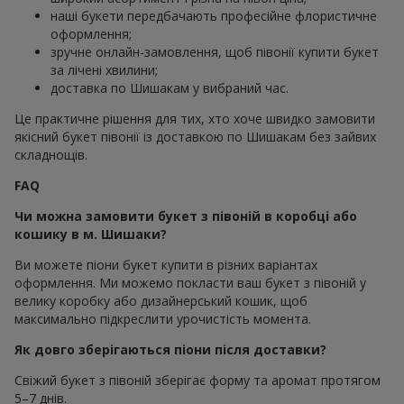
наші букети передбачають професійне флористичне
оформлення;
зручне онлайн-замовлення, щоб півонії купити букет
за лічені хвилини;
доставка по Шишакам у вибраний час.
Це практичне рішення для тих, хто хоче швидко замовити
якісний букет півонії із доставкою по Шишакам без зайвих
складнощів.
FAQ
Чи можна замовити букет з півоній в коробці або
кошику в м. Шишаки?
Ви можете піони букет купити в різних варіантах
оформлення. Ми можемо покласти ваш букет з півоній у
велику коробку або дизайнерський кошик, щоб
максимально підкреслити урочистість момента.
Як довго зберігаються піони після доставки?
Свіжий букет з півоній зберігає форму та аромат протягом
5–7 днів.