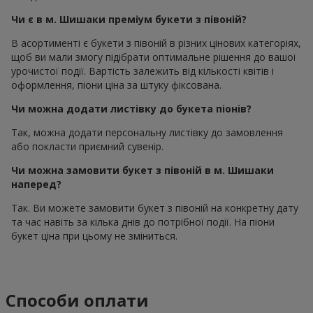
Чи є в м. Шишаки преміум букети з півоній?
В асортименті є букети з півоній в різних цінових категоріях,
щоб ви мали змогу підібрати оптимальне рішення до вашої
урочистої події. Вартість залежить від кількості квітів і
оформлення, піони ціна за штуку фіксована.
Чи можна додати листівку до букета піонів?
Так, можна додати персональну листівку до замовлення
або покласти приємний сувенір.
Чи можна замовити букет з півоній в м. Шишаки
наперед?
Так. Ви можете замовити букет з півоній на конкретну дату
та час навіть за кілька днів до потрібної події. На піони
букет ціна при цьому не зміниться.
Способи оплати