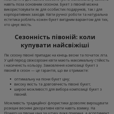
навіть поза основним сезоном. Букет з півоній можна
використовувати як для особистих подарунків, так і для
корпоративних заходів. Квіти ручної роботи та натуральна
естетика роблять кожен букет вигідним варіантом для тих,
хто цінує якість.
Сезонність півоній: коли
купувати найсвіжіші
Пік сезону півонії припадає на кінець весни та початок літа.
У цей період свіжозрізані квіти мають максимальну стійкість
і насиченість кольору. Замовлення композиції букет з
півоній в сезон — це гарантія, що ви отримаєте:
оптимальну на піони букет ціну;
високу якість та довговічність півонії букет;
широкі можливості для вибора композиції букет з
півоній.
Можливість традиційної флористики дозволяє вирощувати
розкішні весняні декоративні квіти навіть взимку. На
Flowers.ua півони ціна за штуку дуже приємна, а асортимент