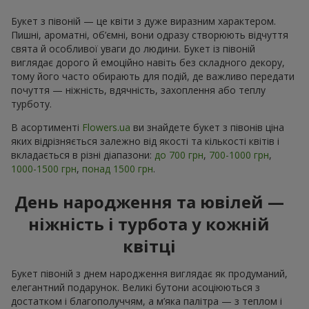
Букет з півоній — це квіти з дуже виразним характером.
Пишні, ароматні, об’ємні, вони одразу створюють відчуття
свята й особливої уваги до людини. Букет із півоній
виглядає дорого й емоційно навіть без складного декору,
тому його часто обирають для подій, де важливо передати
почуття — ніжність, вдячність, захоплення або теплу
турботу.
В асортименті
Flowers.ua
ви знайдете букет з півонів ціна
яких відрізняється залежно від якості та кількості квітів і
вкладається в різні діапазони:
до 700 грн
,
700-1000 грн
,
1000-1500 грн
,
понад 1500 грн
.
День народження та ювілей —
ніжність і турбота у кожній
квітці
Букет півоній з днем народження виглядає як продуманий,
елегантний подарунок. Великі бутони асоціюються з
достатком і благополуччям, а м’яка палітра — з теплом і