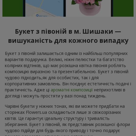
Букет з півоній в м. Шишаки —
вишуканість для кожного випадку
Букет з півоній залишається одним із найбільш популярних
варіантів подарунка. Великі, ніжні пелюстки та багатство
колірних відтінків, що має розкішна квітка півонія роблять
композицію виразною та презентабельною. Букет з півоній
чудово підходить,як для особистих, так і для
корпоративних замовлень. Він поєднує естетичність подачі і
практичність. Адже ці
ароматні композиції
неприхотливі в
догляді і можуть простяти у вазі понад тиждень.
Чарівні букети у ніжних тонах, які ви можете придбати на
сторінках Flowers.ua складаються лише зі свіжозрізаних
квітів. Це гарантує ідеальну структуру і тривалість
зберігання. Букет з півоній, як представник розкішної флори
чудово підійде для будь-якого приводу і точно подарує