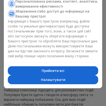
Персоналізована реклама, контент, аналітика,
для будь-якого віку і статі, а їх склад можна
вимірювання ефективності
адаптувати під будь-який захід.
Масові квіткові уподобання. Півонії, тюльпани,
Збереження і/або доступ до інформації на
ромашки — популярні букети, що залишаються
Вашому пристрої
привабливими для покупців. Вони не тільки мають
Інформація з Вашого пристрою (наприклад, файли
чудовий вигляд. Такі популярні букети відображають
cookie та унікальні ідентифікатори) буде доступна
атмосферу свіжості та природної краси.
постачальникам. Крім того, вони, а також цей сайт
або застосунок зможуть зберігати інформацію з
Популярні квіти для букетів часто змінюються залежно від
Вашого пристрою та обробляти Ваші персональні дані.
пори року, але ці класичні популярні букети завжди
Деякі постачальники можуть використовувати Ваші
залишаються в списку тих що мають найбільший попит.
дані на підставі законного інтересу. Ви можете змінити
Якщо ви хочете бути впевненими у своєму виборі,
свій вибір пізніше через посилання внизу сторінки.
звертайтесь до цих перевірених часом популярних квітів.
Для яких подій в м. Шишаки
Прийняти всі
обирають популярні букети
Налаштувати
Що важливо пам’ятати, обираючи популярні букети?
Найкращі композиції підходять для різноманітних подій.
Популярні букети здатні створити атмосферу свята та
виразити найкращі побажання. Ось для яких подій
найбільше обирають популярні квіти для букетів: