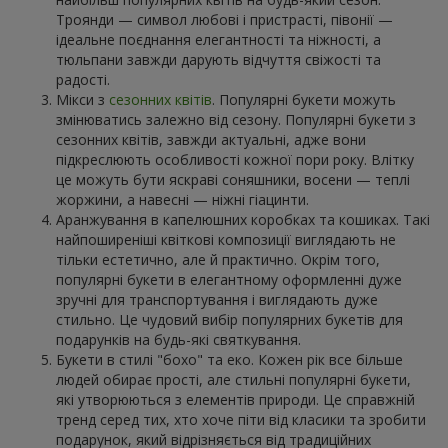
Троянди — символ любові і пристрасті, півонії —
ідеальне поєднання елегантності та ніжності, а
тюльпани завжди дарують відчуття свіжості та
радості.
Мікси з
сезонних квітів
. Популярні букети можуть
змінюватись залежно від сезону. Популярні букети з
сезонних квітів, завжди актуальні, адже вони
підкреслюють особливості кожної пори року. Влітку
це можуть бути яскраві соняшники, восени — теплі
жоржини, а навесні — ніжні гіацинти.
Аранжування в капелюшних коробках та кошиках. Такі
найпоширеніші квіткові композиції виглядають не
тільки естетично, але й практично. Окрім того,
популярні букети в елегантному оформленні дуже
зручні для транспортування і виглядають дуже
стильно. Це чудовий вибір популярних букетів для
подарунків на будь-які святкування.
Букети в стилі "бохо" та еко. Кожен рік все більше
людей обирає прості, але стильні популярні букети,
які утворюються з елементів природи. Це справжній
тренд серед тих, хто хоче піти від класики та зробити
подарунок, який відрізняється від традиційних