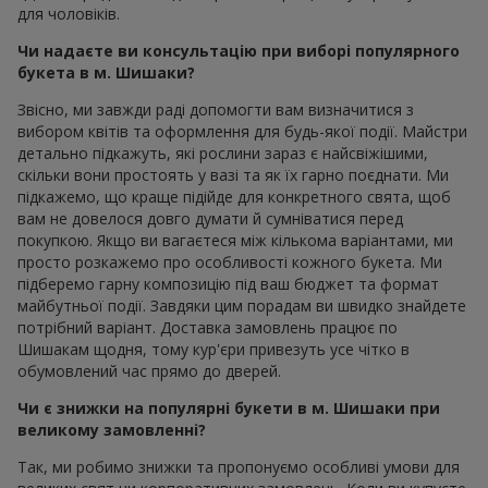
для чоловіків.
Чи надаєте ви консультацію при виборі популярного
букета в м. Шишаки?
Звісно, ми завжди раді допомогти вам визначитися з
вибором квітів та оформлення для будь-якої події. Майстри
детально підкажуть, які рослини зараз є найсвіжішими,
скільки вони простоять у вазі та як їх гарно поєднати. Ми
підкажемо, що краще підійде для конкретного свята, щоб
вам не довелося довго думати й сумніватися перед
покупкою. Якщо ви вагаєтеся між кількома варіантами, ми
просто розкажемо про особливості кожного букета. Ми
підберемо гарну композицію під ваш бюджет та формат
майбутньої події. Завдяки цим порадам ви швидко знайдете
потрібний варіант. Доставка замовлень працює по
Шишакам щодня, тому кур'єри привезуть усе чітко в
обумовлений час прямо до дверей.
Чи є знижки на популярні букети в м. Шишаки при
великому замовленні?
Так, ми робимо знижки та пропонуємо особливі умови для