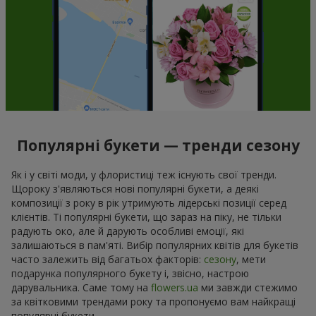
Популярні букети — тренди сезону
Як і у світі моди, у флористиці теж існують свої тренди.
Щороку з'являються нові популярні букети, а деякі
композиції з року в рік утримують лідерські позиції серед
клієнтів. Ті популярні букети, що зараз на піку, не тільки
радують око, але й дарують особливі емоції, які
залишаються в пам'яті. Вибір популярних квітів для букетів
часто залежить від багатьох факторів:
сезону
, мети
подарунка популярного букету і, звісно, настрою
дарувальника. Саме тому на
flowers.ua
ми завжди стежимо
за квітковими трендами року та пропонуємо вам найкращі
популярні букети.