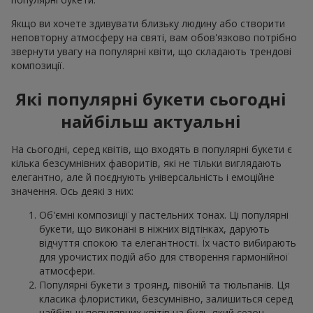
Якщо ви хочете здивувати близьку людину або створити
неповторну атмосферу на святі, вам обов'язково потрібно
звернути увагу на популярні квіти, що складають трендові
композиції.
Які популярні букети сьогодні
найбільш актуальні
На сьогодні, серед квітів, що входять в популярні букети є
кілька безсумнівних фаворитів, які не тільки виглядають
елегантно, але й поєднують універсальність і емоційне
значення. Ось деякі з них:
Об'ємні композиції у пастельних тонах. Ці популярні
букети, що виконані в ніжних відтінках, дарують
відчуття спокою та елегантності. Їх часто вибирають
для урочистих подій або для створення гармонійної
атмосфери.
Популярні букети з троянд, півоній та тюльпанів. Ця
класика флористики, безсумнівно, залишиться серед
найбільш популярних квітів на будь-який сезон.