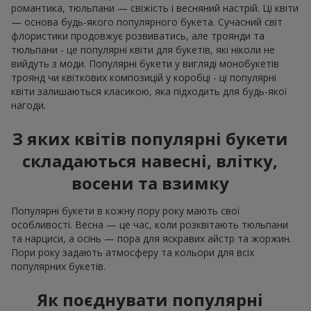
романтика, тюльпани — свіжість і весняний настрій. Ці квіти
— основа будь-якого популярного букета. Сучасний світ
флористики продовжує розвиватись, але троянди та
тюльпани - це популярні квіти для букетів, які ніколи не
вийдуть з моди. Популярні букети у вигляді монобукетів
троянд чи квіткових композицій у коробці - ці популярні
квіти залишаються класикою, яка підходить для будь-якої
нагоди.
З яких квітів популярні букети
складаються навесні, влітку,
восени та взимку
Популярні букети в кожну пору року мають свої
особливості. Весна — це час, коли розквітають тюльпани
та нарциси, а осінь — пора для яскравих айстр та жоржин.
Пори року задають атмосферу та кольори для всіх
популярних букетів.
Як поєднувати популярні