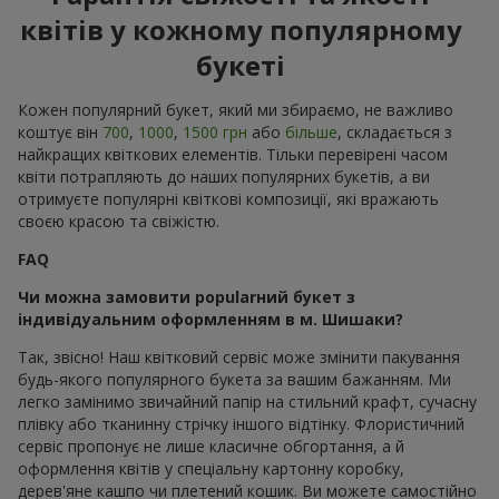
квітів у кожному популярному
букеті
Кожен популярний букет, який ми збираємо, не важливо
коштує він
700
,
1000
,
1500 грн
або
більше
, складається з
найкращих квіткових елементів. Тільки перевірені часом
квіти потрапляють до наших популярних букетів, а ви
отримуєте популярні квіткові композиції, які вражають
своєю красою та свіжістю.
FAQ
Чи можна замовити popularний букет з
індивідуальним оформленням в м. Шишаки?
Так, звісно! Наш квітковий сервіс може змінити пакування
будь-якого популярного букета за вашим бажанням. Ми
легко замінимо звичайний папір на стильний крафт, сучасну
плівку або тканинну стрічку іншого відтінку. Флористичний
сервіс пропонує не лише класичне обгортання, а й
оформлення квітів у спеціальну картонну коробку,
дерев'яне кашпо чи плетений кошик. Ви можете самостійно