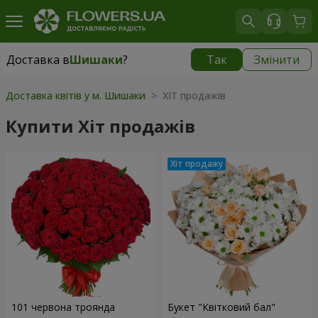
Доставка в
Шишаки
?
Так
Змінити
Доставка в
Шишаки
|
1291 грн
Доставка квітів у м. Шишаки
> ХІТ продажів
Купити Хіт продажів
101 червона троянда
Букет "Квітковий бал"