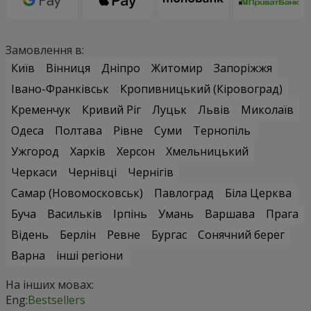
Замовлення в:
Київ
Вінниця
Дніпро
Житомир
Запоріжжя
Івано-Франківськ
Кропивницький (Кіровоград)
Кременчук
Кривий Ріг
Луцьк
Львів
Миколаїв
Одеса
Полтава
Рівне
Суми
Тернопіль
Ужгород
Харків
Херсон
Хмельницький
Черкаси
Чернівці
Чернігів
Самар (Новомосковськ)
Павлоград
Біла Церква
Буча
Васильків
Ірпінь
Умань
Варшава
Прага
Відень
Берлін
Ревне
Бургас
Сонячний берег
Варна
інші регіони
На інших мовах:
Eng:
Bestsellers