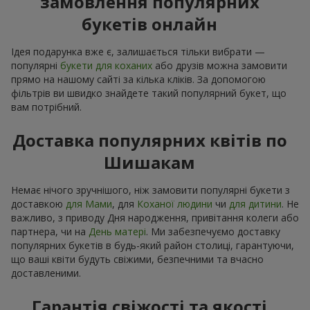
замовлення популярних
букетів онлайн
Ідея подарунка вже є, залишається тільки вибрати —
популярні
букети для коханих
або друзів можна замовити
прямо на нашому сайті за кілька кліків. За допомогою
фільтрів ви швидко знайдете такий популярний букет, що
вам потрібний.
Доставка популярних квітів по
Шишакам
Немає нічого зручнішого, ніж замовити популярні букети з
доставкою
для Мами
, для
Коханої людини
чи
для дитини
. Не
важливо, з приводу Дня народження, привітання колеги або
партнера, чи на
День матері
. Ми забезпечуємо доставку
популярних букетів в будь-який район столиці, гарантуючи,
що ваші квіти будуть свіжими, безпечними та вчасно
доставленими.
Гарантія свіжості та якості