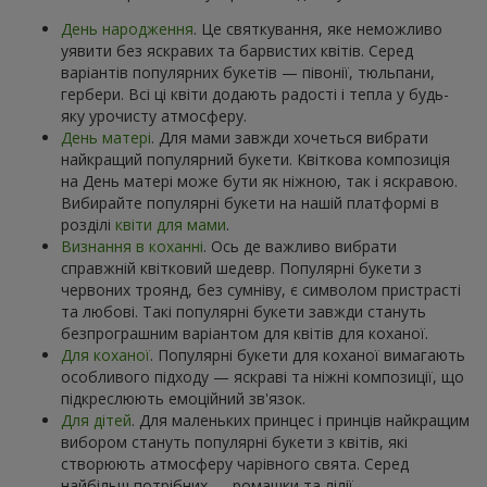
День народження
. Це святкування, яке неможливо
уявити без яскравих та барвистих квітів. Серед
варіантів популярних букетів — півонії, тюльпани,
гербери. Всі ці квіти додають радості і тепла у будь-
яку урочисту атмосферу.
День матері
. Для мами завжди хочеться вибрати
найкращий популярний букети. Квіткова композиція
на День матері може бути як ніжною, так і яскравою.
Вибирайте популярні букети на нашій платформі в
розділі
квіти для мами
.
Визнання в коханні
. Ось де важливо вибрати
справжній квітковий шедевр. Популярні букети з
червоних троянд, без сумніву, є символом пристрасті
та любові. Такі популярні букети завжди стануть
безпрограшним варіантом для квітів для коханої.
Для коханої
. Популярні букети для коханої вимагають
особливого підходу — яскраві та ніжні композиції, що
підкреслюють емоційний зв'язок.
Для дітей
. Для маленьких принцес і принців найкращим
вибором стануть популярні букети з квітів, які
створюють атмосферу чарівного свята. Серед
найбільш потрібних — ромашки та лілії.