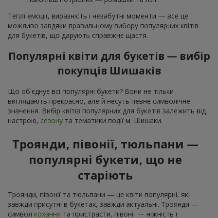
Теплі емоції, виразність і незабутні моменти — все це
можливо завдяки правильному вибору популярних квітів
для букетів, що дарують справжнє щастя.
Популярні квіти для букетів — вибір
покупців Шишаків
Що об'єднує всі популярні букети? Вони не тільки
виглядають прекрасно, але й несуть певне символічне
значення. Вибір квітів популярних для букетів залежить від
настрою,
сезону
та тематики події м. Шишаки.
Троянди, півонії, тюльпани —
популярні букети, що не
старіють
Троянди, півонії та тюльпани — це квіти популярні, які
завжди присутні в букетах, завжди актуальні. Троянди —
символ
кохання
та пристрасти, півонії — ніжність і