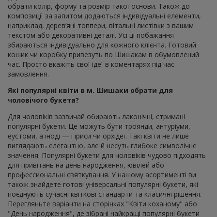
обрати колір, форму та розмір такої основи. Також до
композиції за запитом додаються індивідуальні елементи,
наприклад, дерев’яні топпери, вітальні листівки з вашим
текстом або декоративні деталі. Усі ці побажання
збираються індивідуально для кожного клієнта. Готовий
кошик чи коробку привезуть по Шишакам в обумовлений
час. Просто вкажіть свої ідеї в коментарях під час
замовлення.
Які популярні квіти в м. Шишаки обрати для
чоловічого букета?
Для чоловіків зазвичай обирають лаконічні, стримані
популярні букети. Це можуть бути троянди, антуріуми,
еустоми, а іноді — і іриси чи орхідеї. Такі квіти не лише
виглядають елегантно, але й несуть глибоке символічне
значення. Популярні букети для чоловіків чудово підходять
для привітань на день народження, ювілей або
профессиональні святкування. У нашому асортименті ви
також знайдете готові універсальні популярні букети, які
поєднують сучасні квіткові стандарти та класичні рішення.
Перегляньте варіанти на сторінках "Квіти коханому" або
"День народження", де зібрані найкращі популярні букети