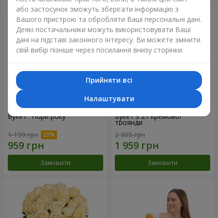
або застосунок зможуть зберігати інформацію з
Вашого пристрою та обробляти Ваші персональні дані.
Деякі постачальники можуть використовувати Ваші
дані на підставі законного інтересу. Ви можете змінити
свій вибір пізніше через посилання внизу сторінки.
Прийняти всі
Налаштувати
Букет "Пори року"
Букет з 21 кремової
троянди
1 199 грн
2 305 грн
Замовити
Замовити