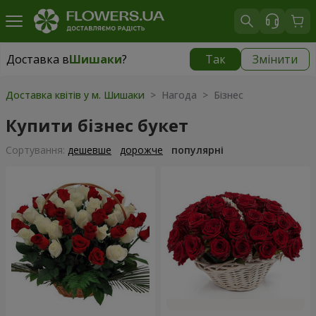
Доставка в
Шишаки
?
Так
Змінити
Доставка в
Шишаки
|
1291 грн
Доставка квітів у м. Шишаки
> Нагода > Бізнес
Купити бізнес букет
Сортування:
дешевше
дорожче
популярні