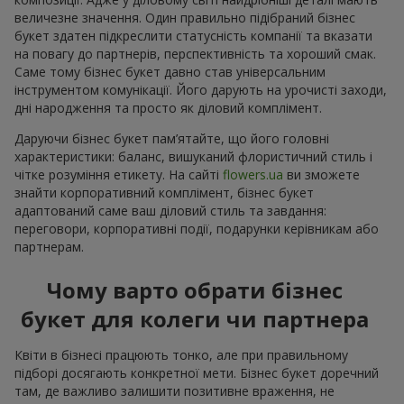
величезне значення. Один правильно підібраний бізнес
букет здатен підкреслити статусність компанії та вказати
на повагу до партнерів, перспективність та хороший смак.
Саме тому бізнес букет давно став універсальним
інструментом комунікації. Його дарують на урочисті заходи,
дні народження та просто як діловий комплімент.
Даруючи бізнес букет пам’ятайте, що його головні
характеристики: баланс, вишуканий флористичний стиль і
чітке розуміння етикету. На сайті
flowers.ua
ви зможете
знайти корпоративний комплімент, бізнес букет
адаптований саме ваш діловий стиль та завдання:
переговори, корпоративні події, подарунки керівникам або
партнерам.
Чому варто обрати бізнес
букет для колеги чи партнера
Квіти в бізнесі працюють тонко, але при правильному
підборі досягають конкретної мети. Бізнес букет доречний
там, де важливо залишити позитивне враження, не