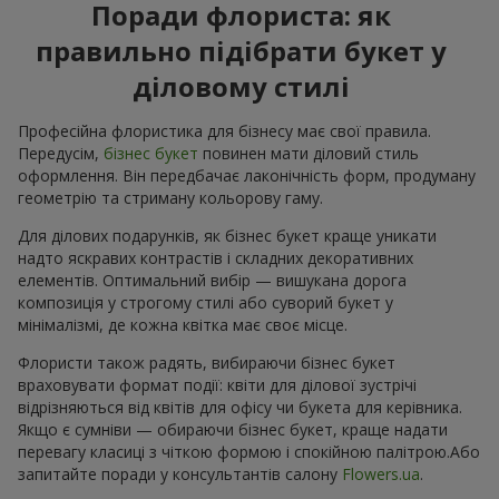
Поради флориста: як
правильно підібрати букет у
діловому стилі
Професійна флористика для бізнесу має свої правила.
Передусім,
бізнес букет
повинен мати діловий стиль
оформлення. Він передбачає лаконічність форм, продуману
геометрію та стриману кольорову гаму.
Для ділових подарунків, як бізнес букет краще уникати
надто яскравих контрастів і складних декоративних
елементів. Оптимальний вибір — вишукана дорога
композиція у строгому стилі або суворий букет у
мінімалізмі, де кожна квітка має своє місце.
Флористи також радять, вибираючи бізнес букет
враховувати формат події: квіти для ділової зустрічі
відрізняються від квітів для офісу чи букета для керівника.
Якщо є сумніви — обираючи бізнес букет, краще надати
перевагу класиці з чіткою формою і спокійною палітрою.Або
запитайте поради у консультантів салону
Flowers.ua
.