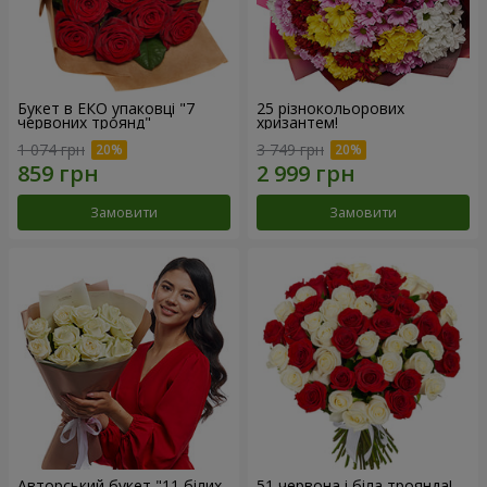
Букет в ЕКО упаковці "7
25 різнокольорових
червоних троянд"
хризантем!
1 074 грн
3 749 грн
Замовити
Замовити
Авторський букет "11 білих
51 червона і біла троянда!