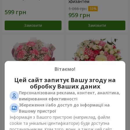
хризантем
1 066 грн
Замовити
Замовити
Вітаємо!
Цей сайт запитує Вашу згоду на
обробку Ваших даних
Персоналізована реклама, контент, аналітика,
Букет "Королева
Квіти в коробці "Помпадур"
вимірювання ефективності
Карибського моря"
Збереження і/або доступ до інформації на
1 449 грн
2 449 грн
Вашому пристрої
Інформація з Вашого пристрою (наприклад, файли
cookie та унікальні ідентифікатори) буде доступна
Замовити
Замовити
постачальникам. Крім того, вони, а також цей сайт