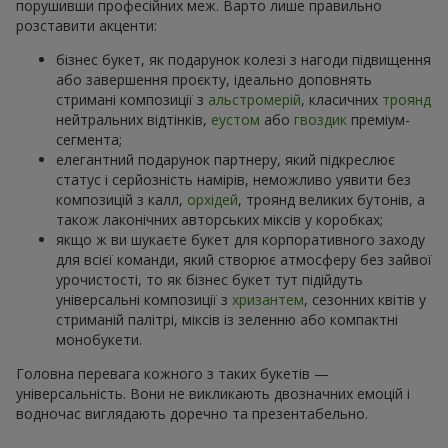
порушивши професійних меж. Варто лише правильно
розставити акценти:
бізнес букет, як подарунок колезі з нагоди підвищення
або завершення проєкту, ідеально доповнять
стримані композиції з
альстромерій
, класичних
троянд
нейтральних відтінків,
еустом
або
гвоздик
преміум-
сегмента;
елегантний подарунок партнеру, який підкреслює
статус і серйозність намірів, неможливо уявити без
композицій з калл,
орхідей
, троянд великих бутонів, а
також лаконічних авторських міксів у коробках;
якщо ж ви шукаєте букет для корпоративного заходу
для всієї команди, який створює атмосферу без зайвої
урочистості, то як бізнес букет тут підійдуть
універсальні композиції з
хризантем
, сезонних квітів у
стриманій палітрі, міксів із зеленню або компактні
монобукети.
Головна перевага кожного з таких букетів —
універсальність. Вони не викликають двозначних емоцій і
водночас виглядають доречно та презентабельно.