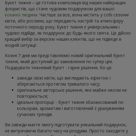
Букет тижня – це готова композиція від наших найкращих
флористів, що стане чудовим подарунком для вашої
коханої людини
. Частіше за все, вона містить у собі сезонні
квіти, або рослини, що передають настрій та атмосферу
поточного періоду року. Букет тижня є універсальним і
чудово підійде, як подарунок до будь-якого свята. Це дійсно
кращий вибір за версією наших клієнтів, що не підведе в
жодній ситуації.
Кожні 7 днів ми представляємо новий оригінальний букет
тижня, який доступний до замовлення по супер ціні.
Подарувати тижневий букет - гарне рішення, бо це:
завжди свіжі квіти, що виглядають ефектно і
зберігаються протягом тривалого часу;
оригінальне авторське рішення, яке майже ніколи не
повторюється;
ідеальні пропорції - букет тижня збалансований по
кольорам, ароматам і виготовлений з урахуванням
сучасних трендів.
Ви завжди маєте змогу підготувати унікальний подарунок,
не витрачаючи багато часу на роздуми. Просто заходите у