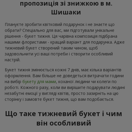
пропозиція зі знижкою в м.
Шишаки
Плануєте зробити квітковий подарунок і не знаєте що
обрати? Спеціально для вас, ми підготували унікальне
рішення - букет тижня. Ця чарівна композиція підібрана
нашими флористами - кращий варіант для подарунка. Адже
тижневий букет створений таким чином, щоб
задовольнити усі ваші потреби і створити особливий
настрій.
Букет тижня змінюється кожні 7 днів, має кілька варіантів
оформлення. Вам більше не доведеться витрачати години
на вибір
букету для мами
, коханої людини чи колеги по
роботі. Кожного разу, коли ви вирішите подарувати людині
незабутні емоції у вигляді квітів, просто зазирніть на цю
сторінку і замовте букет тижня, що вам подобається.
Що таке тижневий букет і чим
він особливий