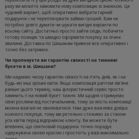
разу ви можете замовити нову композицію зі знижкою. Це
чудовий варіант, щоб оперативно вибрати гарний
подарунок і не переплачувати зайвих грошей. Вам не
потрібно довго думати чи шукати вигідні варіанти по
всьому сайту. Достатньо просто зайти сюди, побачити
готову позицію та швидко оформити покупку за лічені
хвилини. Доставка по Шишакам привезе все оперативно і
точно без затримок.
Чи пропонуєте ви гарантію свіжості на тижневі
букети в м. Шишаки?
Ми надаємо чесну гарантію свіжості на п'ять днів, як і на
будь-які інші зрізані квіти. Якщо композиція раптом зів'яне
раніше цього терміну, наш флористичний сервіс просто
замінить її на новий букет тижня. Ми щодня отримуємо
свіжі рослини від постачальників, тому за якість композиції
можна взагалі не хвилюватися. Нам дуже важлива довіра
кожного покупця, тому ми ретельно стежимо за станом
усіх квітів перед відправкою клієнту. Ви можете бути
впевнені, що святковий подарунок точно порадує
одержувача своєю красою і простоїть у вазі максимально
довго.