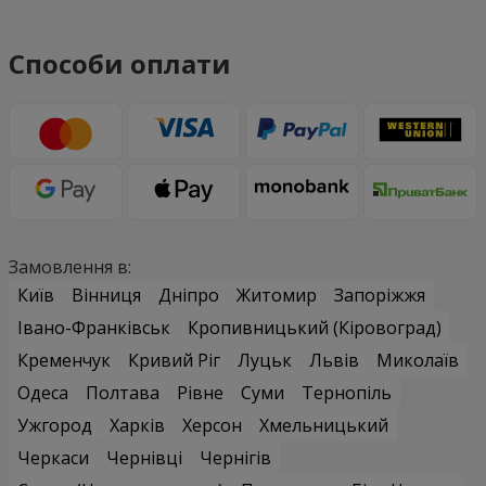
Способи оплати
Замовлення в:
Київ
Вінниця
Дніпро
Житомир
Запоріжжя
Івано-Франківськ
Кропивницький (Кіровоград)
Кременчук
Кривий Ріг
Луцьк
Львів
Миколаїв
Одеса
Полтава
Рівне
Суми
Тернопіль
Ужгород
Харків
Херсон
Хмельницький
Черкаси
Чернівці
Чернігів