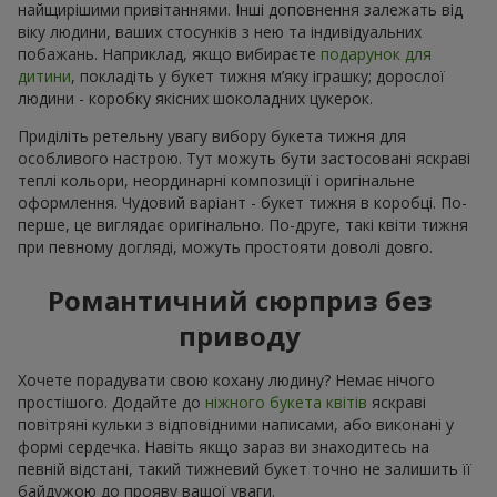
найщирішими привітаннями. Інші доповнення залежать від
віку людини, ваших стосунків з нею та індивідуальних
побажань. Наприклад, якщо вибираєте
подарунок для
дитини
, покладіть у букет тижня м’яку іграшку; дорослої
людини - коробку якісних шоколадних цукерок.
Приділіть ретельну увагу вибору букета тижня для
особливого настрою. Тут можуть бути застосовані яскраві
теплі кольори, неординарні композиції і оригінальне
оформлення. Чудовий варіант - букет тижня в коробці. По-
перше, це виглядає оригінально. По-друге, такі квіти тижня
при певному догляді, можуть простояти доволі довго.
Романтичний сюрприз без
приводу
Хочете порадувати свою кохану людину? Немає нічого
простішого. Додайте до
ніжного букета квітів
яскраві
повітряні кульки з відповідними написами, або виконані у
формі сердечка. Навіть якщо зараз ви знаходитесь на
певній відстані, такий тижневий букет точно не залишить її
байдужою до прояву вашої уваги.