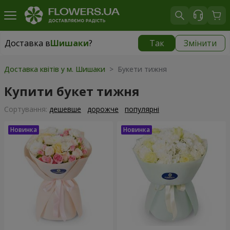
Доставка в
Шишаки
?
Так
Змінити
Доставка в
Шишаки
|
1291 грн
Доставка квітів у м. Шишаки
> Букети тижня
Купити букет тижня
Сортування:
дешевше
дорожче
популярні