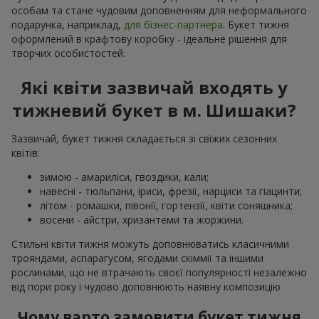
особам та стане чудовим доповненням для неформального
подарунка, наприклад,
для бізнес-партнера
. Букет тижня
оформлений в крафтову коробку - ідеальне рішення для
творчих особистостей.
Які квіти зазвичай входять у
тижневий букет в м. Шишаки?
Зазвичай, букет тижня складається зі свіжих сезонних
квітів:
зимою - амариліси, гвоздики, кали;
навесні - тюльпани, іриси, фрезії, нарциси та гіацинти;
літом - ромашки, півонії, гортензії, квіти соняшника;
восени - айстри, хризантеми та жоржини.
Стильні квіти тижня можуть доповнюватись класичними
трояндами, аспарагусом, ягодами скіммії та іншими
рослинами, що не втрачають своєї популярності незалежно
від пори року і чудово доповнюють наявну композицію
Чому варто замовити букет тижня