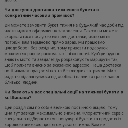
Чи доступна доставка тижневого букета в
конкретний часовий проміжок?
Ви можете замовити букет тижня на будь-який час доби під
час швидкого оформлення замовлення. Також ви можете
скористатися послугою експрес доставки, якщо квіти
потрібні вам терміново прямо зараз. Ми працюємо
цілодобово і без вихідних, тому привезти подарунок
можемо як раннім ранком, так і пізно вночі. Кур'єри чудово
знають місто та заздалегідь розраховують маршрути так,
щоб приїхати вчасно за вказаною адресою. Наша доставка
по Шишакам працює чітко та без жодних затримок. Ми з
радістю підлаштуємося під особисті плани та графік вашої
близької людини.
Чи бувають у вас спеціальні акції на тижневі букети в
м. Шишаки?
Цей розділ сам по собі є великою постійною акцією, тому
ціна тут завжди максимально знижена. Флористичний сервіс
спеціально відбирає готові популярні букети та продає їх із
хорошою знижкою протягом усього тижня. Вам не