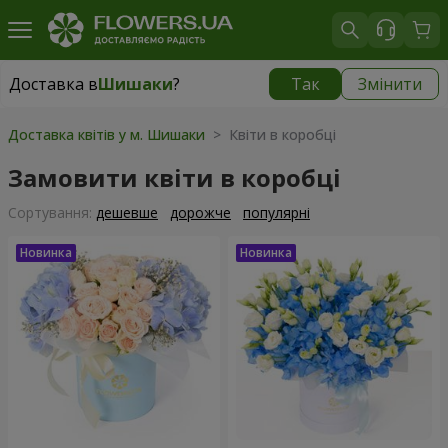
Доставка в
Шишаки
?
Так
Змінити
Доставка в
Шишаки
|
1291 грн
Доставка квітів у м. Шишаки
> Квіти в коробці
Замовити квіти в коробці
Сортування:
дешевше
дорожче
популярні