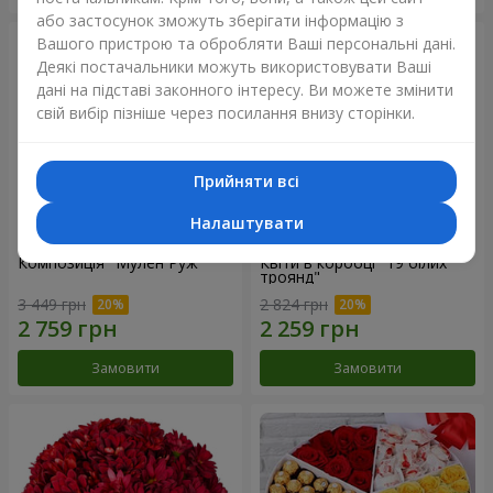
або застосунок зможуть зберігати інформацію з
Вашого пристрою та обробляти Ваші персональні дані.
Деякі постачальники можуть використовувати Ваші
дані на підставі законного інтересу. Ви можете змінити
свій вибір пізніше через посилання внизу сторінки.
Прийняти всі
Налаштувати
Композиція "Мулен Руж"
Квіти в коробці "19 білих
троянд"
3 449 грн
2 824 грн
Замовити
Замовити