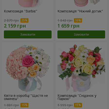
Композиція "Barbie"
Композиція "Ніжний дотик"
2 879 грн
1 843 грн
Замовити
Замовити
Квіти в коробці "Щастя не
Композиція "Сніданок у
оминеш"
Парижі"
1 881 грн
1 999 грн