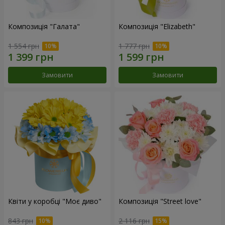
Композиція "Галата"
Композиція "Elizabeth"
1 554 грн
1 777 грн
Замовити
Замовити
Квіти у коробці "Моє диво"
Композиція "Street love"
843 грн
2 116 грн