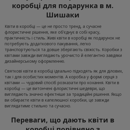
коробці для подарунка в м.
Шишаки
Квіти в коробці — це не просто тренд, а сучасне
флористичне рішення, яке об’єднує в собі красу,
практичність і стиль. Живі квіти в коробці як подарунок не
потребують додаткового пакування, легко
транспортуються та довше зберігають свіжість. Коробки з
квітами завжди виглядають урочисто й елегантно завдяки
дизайнерському оформленню.
Святкові квіти в коробці ідеально підходять як для ділових,
так і для особистих моментів. А коробка у формі серця з
квітами — чудовий спосіб розказати про кохання. Квіти в
коробці — це витончені флористичні шедеври, що
виглядають значно ефектніше за традиційні рішення. Якщо
ви обираєте квіти в капелюшної коробки, це завжди
виглядатиме стильно та сучасно.
Переваги, що дають квіти в
коробці порівняно з