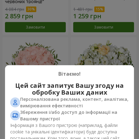
червоних троянд!"
4 084 грн
1 481 грн
Замовити
Замовити
Вітаємо!
Цей сайт запитує Вашу згоду на
обробку Ваших даних
Персоналізована реклама, контент, аналітика,
Квіти в коробці "Рожевий
Квіти у коробці "Білий шовк"
вимірювання ефективності
опал"
Збереження і/або доступ до інформації на
1 570 грн
1 834 грн
Вашому пристрої
Інформація з Вашого пристрою (наприклад, файли
cookie та унікальні ідентифікатори) буде доступна
Замовити
Замовити
постачальникам. Крім того, вони, а також цей сайт