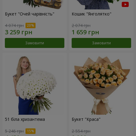
Букет "Очей чарівність"
Кошик "Янголятко"
4 074 грн
2 074 грн
Замовити
Замовити
51 біла хризантема
Букет "Краса"
5 246 грн
2 554 грн