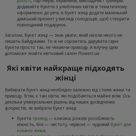
роботі
, партнерів, керівників, викладачів і тренерів,
додавайте букети з улюблених квітів в тематичному
оформленні; до речі, в букет жінці додати маленький
дамський презент у вигляді солодощів, щоб створити
повноцінний подарунок.
Загалом, букет жінці — знак уваги, який ніколи нікого не
лишить байдужими. То ж не соромтесь дарувати гарні
букети просто так, не чекаючи приводу. А влучну ідею
допоможе знайти квітковий салон Flowers.ua
Які квіти найкраще підходять
жінці
Вибирати букет жінці необхідно залежно від стилю жінки та
приводу. Втім, є такі квіти, які подобаються майже всім. Ось
декілька універсальних рішень від наших досвідчених
флористів, як вибрати букет жінці:
букети
троянд
— класика; рожеві уособлюють
ніжність, білі — чистоту, червоні — чудовий
букет для
коханої жінки
;