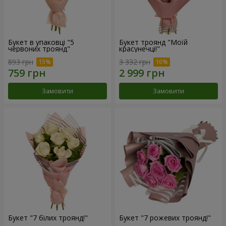
Букет в упаковці "5
Букет троянд "Моїй
червоних троянд"
красунечці!"
893 грн
3 332 грн
Замовити
Замовити
Букет "7 білих троянд!"
Букет "7 рожевих троянд!"