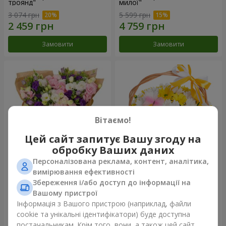
троянд"
милої"
3 074 грн
5 599 грн
Замовити
Замовити
Вітаємо!
Цей сайт запитує Вашу згоду на
обробку Ваших даних
Персоналізована реклама, контент, аналітика,
15 різнокольорових еустом
Кошик "Сонечко"
вимірювання ефективності
Збереження і/або доступ до інформації на
2 932 грн
1 621 грн
Вашому пристрої
Інформація з Вашого пристрою (наприклад, файли
cookie та унікальні ідентифікатори) буде доступна
Замовити
Замовити
постачальникам. Крім того, вони, а також цей сайт