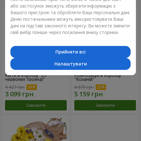
або застосунок зможуть зберігати інформацію з
Вашого пристрою та обробляти Ваші персональні дані.
Деякі постачальники можуть використовувати Ваші
дані на підставі законного інтересу. Ви можете змінити
свій вибір пізніше через посилання внизу сторінки.
Прийняти всі
Налаштувати
Квіти в коробці "25
Композиція в коробці
червоних троянд!"
"Коханій"
4 427 грн
6 879 грн
Замовити
Замовити