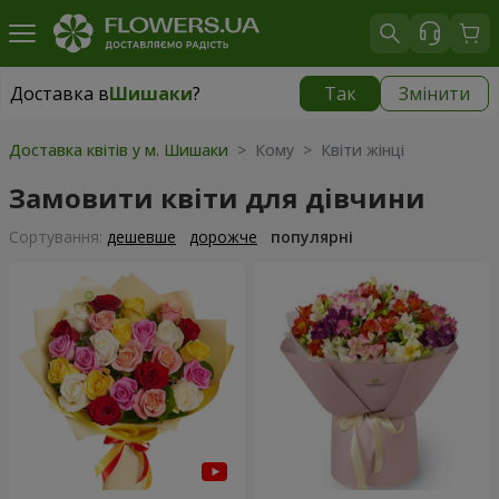
Доставка в
Шишаки
?
Так
Змінити
Доставка в
Шишаки
|
1291 грн
Доставка квітів у м. Шишаки
> Кому > Квіти жінці
Замовити квіти для дівчини
Сортування:
дешевше
дорожче
популярні