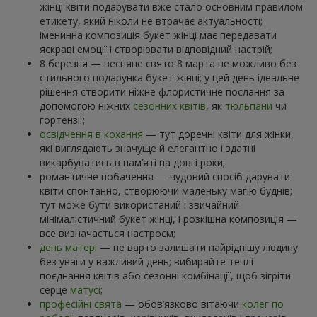
жінці квіти подарувати вже стало основним правилом
етикету, який ніколи не втрачає актуальності;
іменинна композиція букет жінці має передавати
яскраві емоції і створювати відповідний настрій;
8 березня — весняне свято 8 марта не можливо без
стильного подарунка букет жінці; у цей день ідеальне
рішення створити ніжне флористичне послання за
допомогою ніжних
сезонних квітів
, як
тюльпани
чи
гортензії;
освідчення в кохання
— тут доречні квіти для жінки,
які виглядають значуще й елегантно і здатні
викарбуватись в пам’яті на довгі роки;
романтичне побачення — чудовий спосіб дарувати
квіти спонтанно, створюючи маленьку магію буднів;
тут може бути використаний і звичайний
мінімалістичний букет жінці, і розкішна композиція —
все визначається настроєм;
день матері
— не варто залишати найріднішу людину
без уваги у важливий день; вибирайте теплі
поєднання квітів або сезонні комбінації, щоб зігріти
серце
матусі
;
професійні свята
— обов’язково вітаючи
колег по