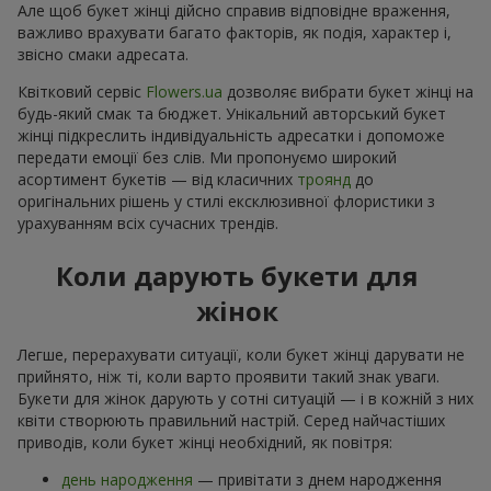
Але щоб букет жінці дійсно справив відповідне враження,
важливо врахувати багато факторів, як подія, характер і,
звісно смаки адресата.
Квітковий сервіс
Flowers.ua
дозволяє вибрати букет жінці на
будь-який смак та бюджет. Унікальний авторський букет
жінці підкреслить індивідуальність адресатки і допоможе
передати емоції без слів. Ми пропонуємо широкий
асортимент букетів — від класичних
троянд
до
оригінальних рішень у стилі ексклюзивної флористики з
урахуванням всіх сучасних трендів.
Коли дарують букети для
жінок
Легше, перерахувати ситуації, коли букет жінці дарувати не
прийнято, ніж ті, коли варто проявити такий знак уваги.
Букети для жінок дарують у сотні ситуацій — і в кожній з них
квіти створюють правильний настрій. Серед найчастіших
приводів, коли букет жінці необхідний, як повітря:
день народження
— привітати з днем народження