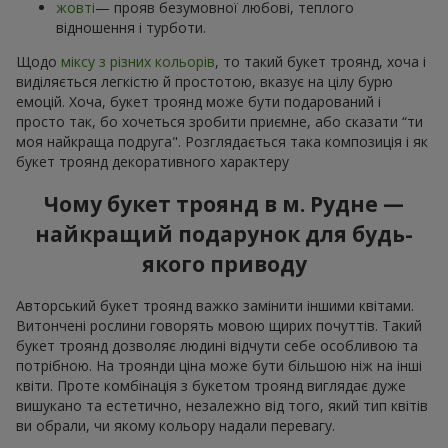
жовті
— прояв безумовної любові, теплого
відношення і турботи.
Щодо
міксу з різних кольорів
, то такий букет троянд, хоча і
виділяється легкістю й простотою, вказує на цілу бурю
емоцій. Хоча, букет троянд може бути подарований і
просто так, бо хочеться зробити приємне, або сказати “ти
моя найкраща подруга". Розглядається така композиція і як
букет троянд декоративного характеру
Чому букет троянд в м. Рудне —
найкращий подарунок для будь-
якого приводу
Авторський букет троянд важко замінити іншими квітами.
Витончені рослини говорять мовою щирих почуттів. Такий
букет троянд дозволяє людині відчути себе особливою та
потрібною. На троянди ціна може бути більшою ніж на інші
квіти. Проте комбінація з букетом троянд виглядає дуже
вишукано та естетично, незалежно від того, який тип квітів
ви обрали, чи якому кольору надали перевагу.