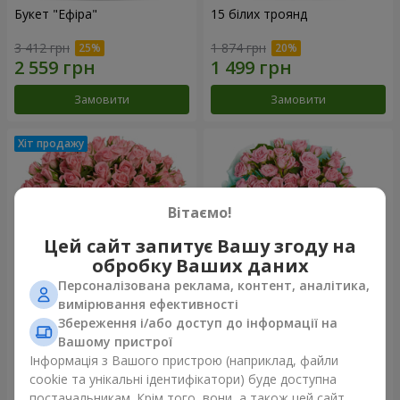
Букет "Ефіра"
15 білих троянд
3 412 грн
1 874 грн
Замовити
Замовити
Вітаємо!
Цей сайт запитує Вашу згоду на
обробку Ваших даних
Персоналізована реклама, контент, аналітика,
вимірювання ефективності
Збереження і/або доступ до інформації на
Квіти в коробці "Рожевий
Композиція "Балада про
оазис"
маму"
Вашому пристрої
2 449 грн
2 074 грн
Інформація з Вашого пристрою (наприклад, файли
cookie та унікальні ідентифікатори) буде доступна
постачальникам. Крім того, вони, а також цей сайт