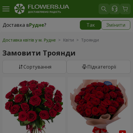
Доставка в
Рудне
?
Так
Змінити
Доставка в
Рудне
|
безкоштовно
Доставка квітів у м. Рудне
> Квіти > Троянди
Замовити Троянди
Сортування
Підкатегорії