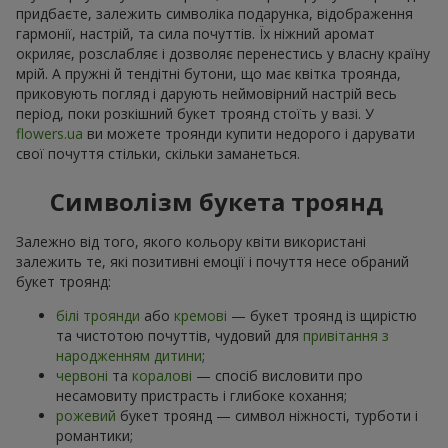
придбаєте, залежить символіка подарунка, відображення
гармонії, настрій, та сила почуттів. Їх ніжний аромат
окриляє, розслабляє і дозволяє перенестись у власну країну
мрій. А пружні й тендітні бутони, що має квітка троянда,
приковують погляд і дарують неймовірний настрій весь
період, поки розкішний букет троянд стоїть у вазі. У
flowers.ua
ви можете троянди купити недорого і дарувати
свої почуття стільки, скільки заманеться.
Символізм букета троянд
Залежно від того, якого кольору квіти використані
залежить те, які позитивні емоції і почуття несе обраний
букет троянд:
білі троянди
або
кремові
— букет троянд із щирістю
та чистотою почуттів, чудовий для
привітання з
народженням дитини
;
червоні
та
коралові
— спосіб висловити про
несамовиту пристрасть і глибоке кохання;
рожевий
букет троянд — символ ніжності, турботи і
романтики;