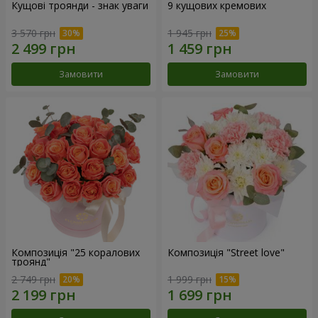
Кущові троянди - знак уваги
9 кущових кремових
3 570 грн
1 945 грн
Замовити
Замовити
Композиція "25 коралових
Композиція "Street love"
троянд"
2 749 грн
1 999 грн