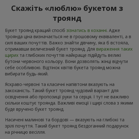
Скажіть «люблю» букетом з
троянд
Букет троянд кращий спосіб
зізнатись в коханні
. Адже
троянда ціна визначається не в грошовому еквіваленті, а в
силі ваших почуттів. Важко знайти дівчину, яка б встояла,
отримавши величезний букет троянд. Для
вираження таких
щирих
та глибоких почуттів найкраще підійдуть великі
бутони червоного кольору. Вони дозволять жінці відчути
себе особливою. Відтінок квітів букета троянд можна
вибирати будь-який.
Яскраво-червоні та класичні напівтони вказують на
закоханість. Такий букет троянд чудовий варіант для
освідчення або пропозиції руки та серця. І тут не важливо
скільки коштує троянда. Важливі емоції і щирі слова з якими
буде вручено букет троянд.
Насичені малинові та бордові — вказують на глибокі та
зрілі почуття. Такий букет троянд бездоганний подарунок
на річницю весілля.