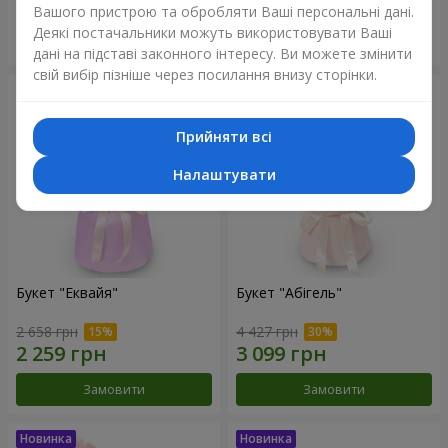
Вашого пристрою та обробляти Ваші персональні дані.
Деякі постачальники можуть використовувати Ваші
Замовити
Замовити
дані на підставі законного інтересу. Ви можете змінити
свій вибір пізніше через посилання внизу сторінки.
Прийняти всі
Налаштувати
Букет "Еквайя"
Букет "Абігель"
2 658 грн
4 427 грн
Замовити
Замовити