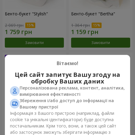
Бенто-букет "Stylish"
Бенто-букет "Bertha"
2 069 грн
1 364 грн
Замовити
Замовити
Вітаємо!
Цей сайт запитує Вашу згоду на
обробку Ваших даних
Персоналізована реклама, контент, аналітика,
вимірювання ефективності
Збереження і/або доступ до інформації на
Вашому пристрої
Інформація з Вашого пристрою (наприклад, файли
Букет "Kamaliya"
Букет "Moon Dance"
cookie та унікальні ідентифікатори) буде доступна
постачальникам. Крім того, вони, а також цей сайт
3 199 грн
2 513 грн
або застосунок зможуть зберігати інформацію з