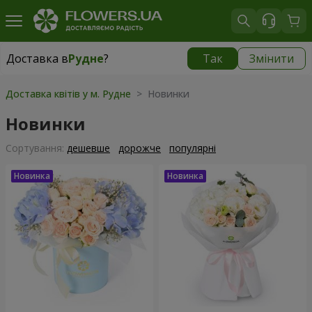
Доставка в
Рудне
?
Так
Змінити
Доставка в
Рудне
|
безкоштовно
Доставка квітів у м. Рудне
> Новинки
Новинки
Сортування:
дешевше
дорожче
популярні