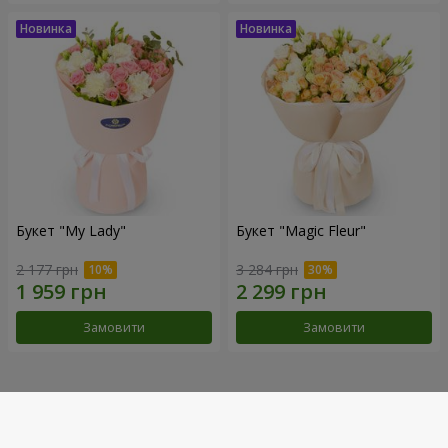
Букет "My Lady"
Букет "Magic Fleur"
2 177 грн
3 284 грн
Замовити
Замовити
Наші досягнення